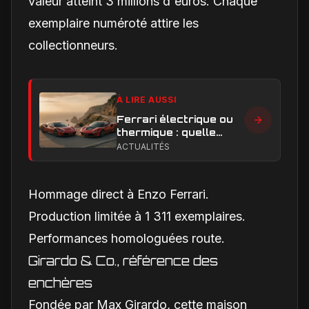
valeur atteint 3 millions d'euros. Chaque
exemplaire numéroté attire les
collectionneurs.
À LIRE AUSSI
Ferrari électrique ou
thermique : quelle
performance et quelle
ACTUALITÉS
expérience de
conduite privilégier ?
Hommage direct à Enzo Ferrari.
Production limitée à 1 311 exemplaires.
Performances homologuées route.
Girardo & Co., référence des
enchères
Fondée par Max Girardo, cette maison