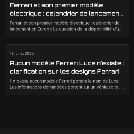
Ferrari et son premier modèle
électrique : calendrier de lancement
en Europe
Ferrari et son premier modèle électrique : calendrier de
lancement en Europe La question de la disponibilité d’une
Ferrari électrique en Europe suscite bea...
18 juillet 2026
Aucun modèle Ferrari Luce n'existe :
clarification sur les designs Ferrari
Il n'existe aucun modèle Ferrari portant le nom de Luce.
Les informations demandées portent sur un véhicule qui
n'a jamais été conçu, produit ou présenté p...