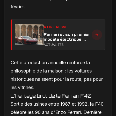
février.
À LIRE AUSSI
Ferrari et son premier
modèle électrique :
calendrier de
ACTUALITÉS
lancement en Europe
Cette production annuelle renforce la
philosophie de la maison : les voitures
historiques naissent pour la route, pas pour
les vitrines.
L'héritage brut de la Ferrari F40
Sortie des usines entre 1987 et 1992, la F40
célèbre les 90 ans d'Enzo Ferrari. Dernière