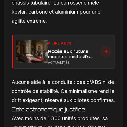
châssis tubulaire. La carrosserie mêle
kevlar, carbone et aluminium pour une
agilité extrême.
À LIRE AUSSI
Accès aux futurs
modèles exclusifs
Ferrari : l'achat
ACTUALITÉS
obligatoire d'une Luce
est-il une réalité ?
Aucune aide à la conduite : pas d'ABS ni de
contrôle de stabilité. Ce minimalisme rend le
drift exigeant, réservé aux pilotes confirmés.
Cote astronomique justifiée
Avec moins de 1 300 unités produites, sa