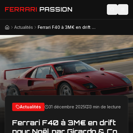
FERRARI
PASSION
Actualités
Ferrari F40 à 3M€ en drift pour Noël par Girardo & Co.
Accueil
Actualités
Modèles
Compétition
Technologie
Lifestyle
Actualités
31 décembre 2025
3 min de lecture
Ferrari F40 à 3M€ en drift
pour Noël par Girardo & Co.