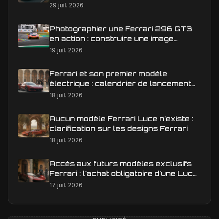
29 juil. 2026
Photographier une Ferrari 296 GT3
en action : construire une image
éditoriale qui raconte la course
19 juil. 2026
Ferrari et son premier modèle
électrique : calendrier de lancement
en Europe
18 juil. 2026
Aucun modèle Ferrari Luce n'existe :
clarification sur les designs Ferrari
18 juil. 2026
Accès aux futurs modèles exclusifs
Ferrari : l'achat obligatoire d'une Luce
est-il une réalité ?
17 juil. 2026