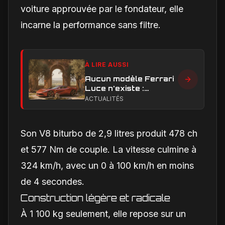
voiture approuvée par le fondateur, elle
incarne la performance sans filtre.
À LIRE AUSSI
Aucun modèle Ferrari
Luce n'existe :
clarification sur les
ACTUALITÉS
designs Ferrari
Son V8 biturbo de 2,9 litres produit 478 ch
et 577 Nm de couple. La vitesse culmine à
324 km/h, avec un 0 à 100 km/h en moins
de 4 secondes.
Construction légère et radicale
À 1 100 kg seulement, elle repose sur un