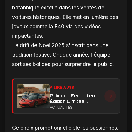
britannique excelle dans les ventes de
voitures historiques. Elle met en lumière des
joyaux comme la F40 via des vidéos
impactantes.
Le drift de Noël 2025 s'inscrit dans une
tradition festive. Chaque année, l'équipe
sort ses bolides pour surprendre le public.
À LIRE AUSSI
Prix des Ferrari en
Édition Limitée :
Combien Coûtent les
ACTUALITÉS
Versions Exclusives
en 2024
Ce choix promotionnel cible les passionnés.