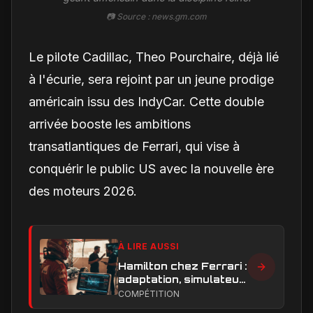
📷 Source : news.gm.com
Le pilote Cadillac, Theo Pourchaire, déjà lié
à l'écurie, sera rejoint par un jeune prodige
américain issu des IndyCar. Cette double
arrivée booste les ambitions
transatlantiques de Ferrari, qui vise à
conquérir le public US avec la nouvelle ère
des moteurs 2026.
À LIRE AUSSI
Hamilton chez Ferrari :
adaptation, simulateur
et critiques, ce qui
COMPÉTITION
change vraiment pour