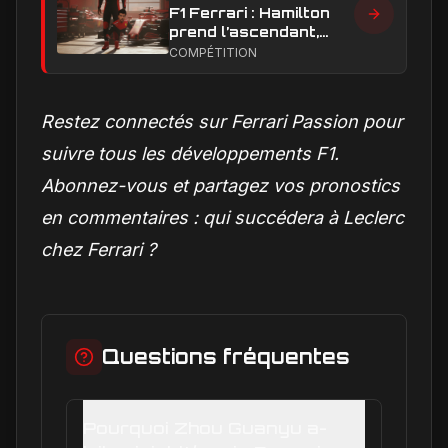
F1 Ferrari : Hamilton
prend l’ascendant,
Leclerc sous pression
COMPÉTITION
dans la hiérarchie
interne
Restez connectés sur Ferrari Passion pour
suivre tous les développements F1.
Abonnez-vous et partagez vos pronostics
en commentaires : qui succédera à Leclerc
chez Ferrari ?
Questions fréquentes
Pourquoi Zhou Guanyu a-