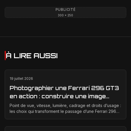
PUBLICITÉ
300 × 250
À LIRE AUSSI
19 juillet 2026
Photographier une Ferrari 296 GT3
en action : construire une image
éditoriale qui raconte la course
Point de vue, vitesse, lumière, cadrage et droits d’usage :
les choix qui transforment le passage d’une Ferrari 296
GT3 en véritable photographie éditoriale.