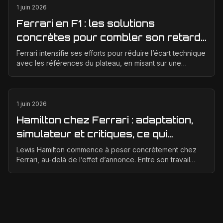
1 juin 2026
Ferrari en F1 : les solutions
concrètes pour combler son retard
technique en 2026
Ferrari intensifie ses efforts pour réduire l’écart technique
avec les références du plateau, en misant sur une
meilleure corrélation entre la soufflerie, ...
1 juin 2026
Hamilton chez Ferrari : adaptation,
simulateur et critiques, ce qui
change vraiment pour la Scuderia
Lewis Hamilton commence à peser concrètement chez
Ferrari, au-delà de l’effet d’annonce. Entre son travail
d’adaptation, ses heures au simulateur et les cr...