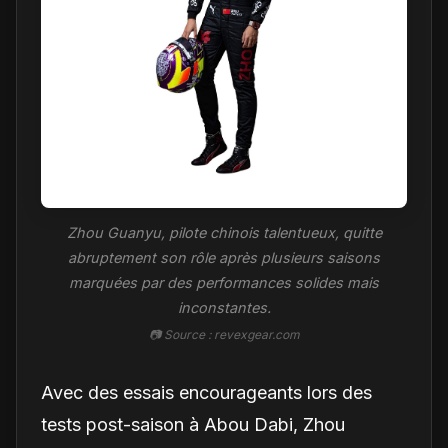
Zhou Guanyu, pilote chinois talentueux, quitte
abruptement son rôle après plusieurs saisons
marquées par des performances solides mais
inconstantes.
📷 Source : revexgear.com
Avec des essais encourageants lors des
tests post-saison à Abou Dabi, Zhou