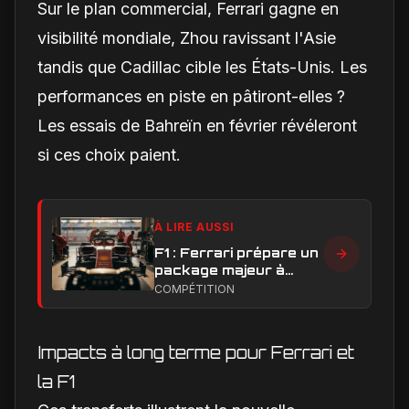
Sur le plan commercial, Ferrari gagne en
visibilité mondiale, Zhou ravissant l'Asie
tandis que Cadillac cible les États-Unis. Les
performances en piste en pâtiront-elles ?
Les essais de Bahreïn en février révéleront
si ces choix paient.
À LIRE AUSSI
F1 : Ferrari prépare un
package majeur à
Barcelone, un test
COMPÉTITION
décisif pour la SF-26
Impacts à long terme pour Ferrari et
la F1