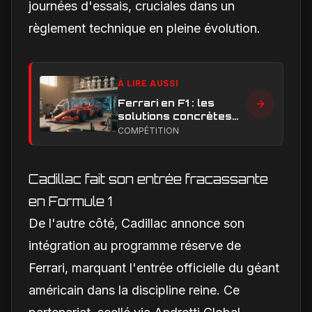
journées d'essais, cruciales dans un
règlement technique en pleine évolution.
À LIRE AUSSI
Ferrari en F1 : les
solutions concrètes
pour combler son
COMPÉTITION
retard technique en
2026
Cadillac fait son entrée fracassante
en Formule 1
De l'autre côté, Cadillac annonce son
intégration au programme réserve de
Ferrari, marquant l'entrée officielle du géant
américain dans la discipline reine. Ce