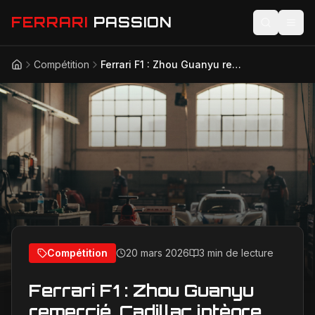
FERRARI
PASSION
Compétition
Ferrari F1 : Zhou Guanyu remercié, Cadillac intègre l'équipe réserve – Grands bouleversements pilotes
Accueil
Actualités
Modèles
Compétition
Technologie
Lifestyle
Compétition
20 mars 2026
3 min de lecture
Ferrari F1 : Zhou Guanyu
remercié, Cadillac intègre