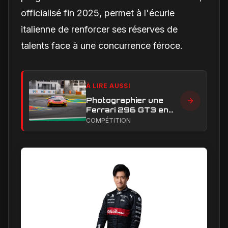
officialisé fin 2025, permet à l'écurie
italienne de renforcer ses réserves de
talents face à une concurrence féroce.
À LIRE AUSSI
Photographier une
Ferrari 296 GT3 en
action : construire une
COMPÉTITION
image éditoriale qui
raconte la course