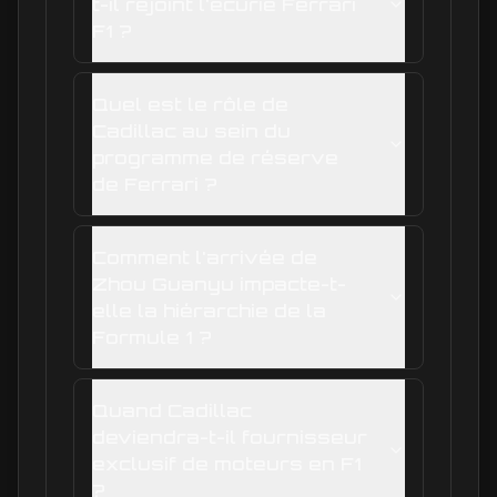
t-il rejoint l'écurie Ferrari
F1 ?
Quel est le rôle de
Cadillac au sein du
programme de réserve
de Ferrari ?
Comment l'arrivée de
Zhou Guanyu impacte-t-
elle la hiérarchie de la
Formule 1 ?
Quand Cadillac
deviendra-t-il fournisseur
exclusif de moteurs en F1
?