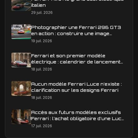
italien
29 juil. 2026
Photographier une Ferrari 296 GT3
en action : construire une image
éditoriale qui raconte la course
19 juil. 2026
Ferrari et son premier modèle
électrique : calendrier de lancement
en Europe
18 juil. 2026
Aucun modèle Ferrari Luce n'existe :
clarification sur les designs Ferrari
18 juil. 2026
Accès aux futurs modèles exclusifs
Ferrari : l'achat obligatoire d'une Luce
est-il une réalité ?
17 juil. 2026