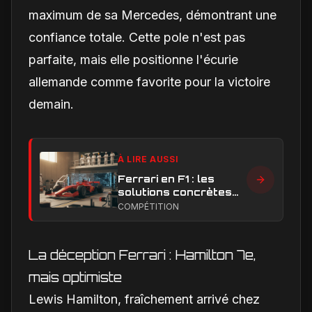
maximum de sa Mercedes, démontrant une
confiance totale. Cette pole n'est pas
parfaite, mais elle positionne l'écurie
allemande comme favorite pour la victoire
demain.
À LIRE AUSSI
Ferrari en F1 : les
solutions concrètes
pour combler son
COMPÉTITION
retard technique en
2026
La déception Ferrari : Hamilton 7e,
mais optimiste
Lewis Hamilton, fraîchement arrivé chez