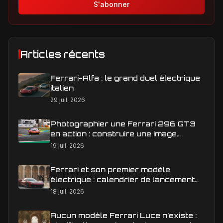
S'abonner
Articles récents
Ferrari-Alfa : le grand duel électrique
italien
29 juil. 2026
Photographier une Ferrari 296 GT3
en action : construire une image
éditoriale qui raconte la course
19 juil. 2026
Ferrari et son premier modèle
électrique : calendrier de lancement
en Europe
18 juil. 2026
Aucun modèle Ferrari Luce n'existe :