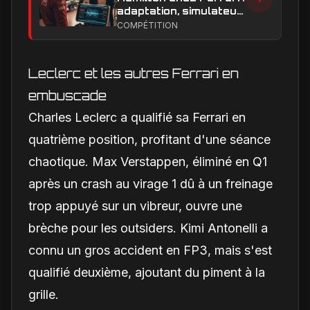
adaptation, simulateur
et critiques, ce qui
COMPÉTITION
change vraiment pour
la Scuderia
Leclerc et les autres Ferrari en
embuscade
Charles Leclerc a qualifié sa Ferrari en
quatrième position, profitant d'une séance
chaotique. Max Verstappen, éliminé en Q1
après un crash au virage 1 dû à un freinage
trop appuyé sur un vibreur, ouvre une
brèche pour les outsiders. Kimi Antonelli a
connu un gros accident en FP3, mais s'est
qualifié deuxième, ajoutant du piment à la
grille.