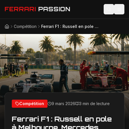
FERRARI
PASSION
Compétition
Ferrari F1 : Russell en pole à Melbourne, Mercedes défie les Rouge en Australie
Accueil
Actualités
Modèles
Compétition
Technologie
Lifestyle
Compétition
9 mars 2026
3 min de lecture
Ferrari F1 : Russell en pole
à Melbourne, Mercedes