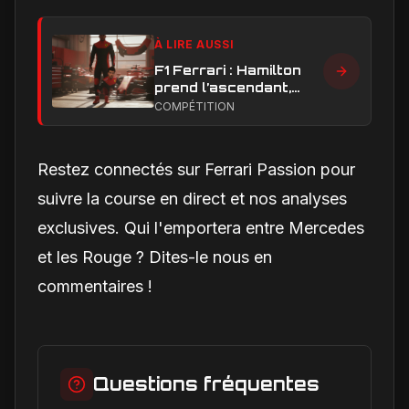
À LIRE AUSSI
F1 Ferrari : Hamilton
prend l’ascendant,
Leclerc sous pression
COMPÉTITION
dans la hiérarchie
interne
Restez connectés sur Ferrari Passion pour
suivre la course en direct et nos analyses
exclusives. Qui l'emportera entre Mercedes
et les Rouge ? Dites-le nous en
commentaires !
Questions fréquentes