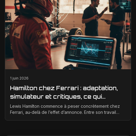
1 juin 2026
Hamilton chez Ferrari : adaptation,
simulateur et critiques, ce qui
change vraiment pour la Scuderia
Lewis Hamilton commence à peser concrètement chez
Ferrari, au-delà de l’effet d’annonce. Entre son travail
d’adaptation, ses heures au simulateur et les cr...