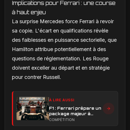
Implications pour Ferrari : une course
à haut enjeu
La surprise Mercedes force Ferrari à revoir
sa copie. L'écart en qualifications révèle
des faiblesses en puissance sectorielle, que
Hamilton attribue potentiellement à des
questions de réglementation. Les Rouge
doivent exceller au départ et en stratégie
pour contrer Russell.
À LIRE AUSSI
F1 : Ferrari prépare un
package majeur à
Barcelone, un test
COMPÉTITION
décisif pour la SF-26