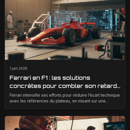
1 juin 2026
Ferrari en F1 : les solutions
concrètes pour combler son retard
technique en 2026
Ferrari intensifie ses efforts pour réduire l’écart technique
avec les références du plateau, en misant sur une
meilleure corrélation entre la soufflerie, ...