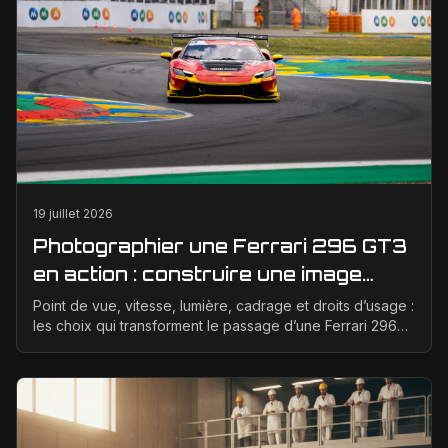
19 juillet 2026
Photographier une Ferrari 296 GT3
en action : construire une image
éditoriale qui raconte la course
Point de vue, vitesse, lumière, cadrage et droits d’usage :
les choix qui transforment le passage d’une Ferrari 296
GT3 en véritable photographie éditoriale.