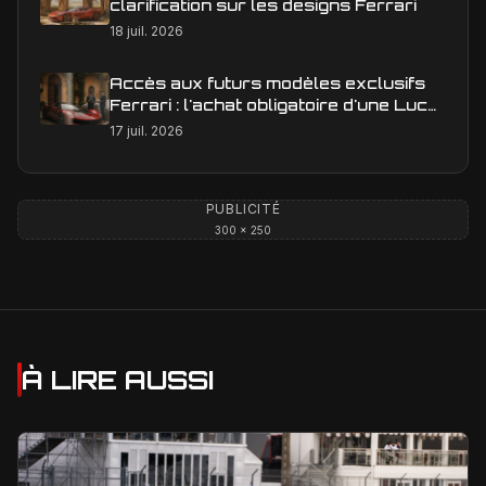
clarification sur les designs Ferrari
18 juil. 2026
Accès aux futurs modèles exclusifs
Ferrari : l'achat obligatoire d'une Luce
est-il une réalité ?
17 juil. 2026
PUBLICITÉ
300 × 250
À LIRE AUSSI