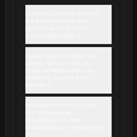
Comment George Russell
a-t-il décroché la pole
position au Grand Prix
d'Australie 2026 ?
Quelle est la position de
Lewis Hamilton sur la
grille de départ pour sa
première course avec
Ferrari ?
Pourquoi Ferrari a-t-elle
été dominée par
Mercedes lors des
qualifications à Melbourne
?