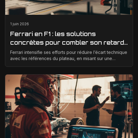
1 juin 2026
Ferrari en F1 : les solutions
concrètes pour combler son retard
technique en 2026
Ferrari intensifie ses efforts pour réduire l’écart technique
avec les références du plateau, en misant sur une
meilleure corrélation entre la soufflerie, ...