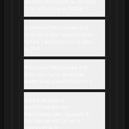
de Kimi Antonelli au Grand
Prix d'Australie 2026 ?
Comment Mercedes a-t-
elle géré les réparations
après l'accident lors des
EL3 ?
Pourquoi Mercedes a-t-
elle reçu une amende
suite aux qualifications ?
Où se situait la
performance de
Mercedes par rapport à
Ferrari et McLaren à
Melbourne ?