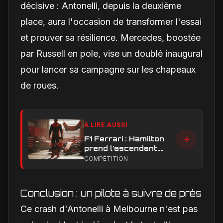
décisive : Antonelli, depuis la deuxième
place, aura l'occasion de transformer l'essai
et prouver sa résilience. Mercedes, boostée
par Russell en pole, vise un doublé inaugural
pour lancer sa campagne sur les chapeaux
de roues.
À LIRE AUSSI
F1 Ferrari : Hamilton
prend l’ascendant,
Leclerc sous pression
COMPÉTITION
dans la hiérarchie
interne
Conclusion : un pilote à suivre de près
Ce crash d'Antonelli à Melbourne n'est pas