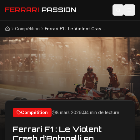
FERRARI
PASSION
Compétition
Ferrari F1 : Le Violent Crash d'Antonelli en Australie et Ses Conséquences Explosives
Accueil
Actualités
Modèles
Compétition
Technologie
Lifestyle
Compétition
8 mars 2026
4 min de lecture
Ferrari F1 : Le Violent
Crash d'Antonelli en