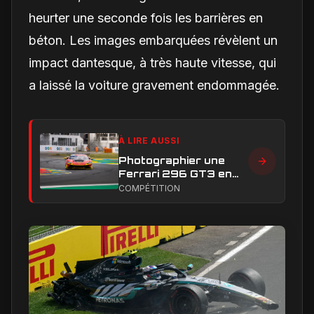
heurter une seconde fois les barrières en
béton. Les images embarquées révèlent un
impact dantesque, à très haute vitesse, qui
a laissé la voiture gravement endommagée.
À LIRE AUSSI
Photographier une
Ferrari 296 GT3 en
action : construire une
COMPÉTITION
image éditoriale qui
raconte la course