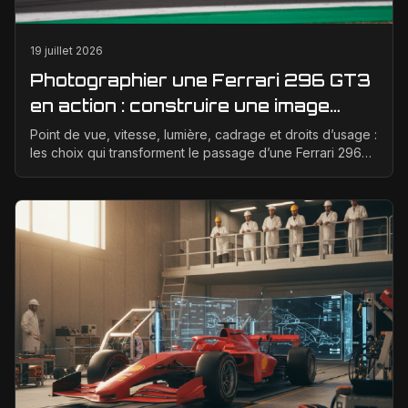
19 juillet 2026
Photographier une Ferrari 296 GT3
en action : construire une image
éditoriale qui raconte la course
Point de vue, vitesse, lumière, cadrage et droits d’usage :
les choix qui transforment le passage d’une Ferrari 296
GT3 en véritable photographie éditoriale.