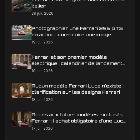
italien
29 juil. 2026
Photographier une Ferrari 296 GT3
en action : construire une image
éditoriale qui raconte la course
19 juil. 2026
Ferrari et son premier modèle
électrique : calendrier de lancement
en Europe
18 juil. 2026
Aucun modèle Ferrari Luce n'existe :
clarification sur les designs Ferrari
18 juil. 2026
Accès aux futurs modèles exclusifs
Ferrari : l'achat obligatoire d'une Luce
est-il une réalité ?
17 juil. 2026