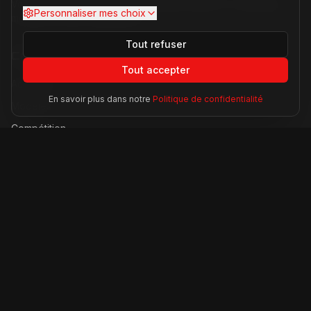
Votre source d'actualités sur l'univers Ferrari. F1, nouveaux
Personnaliser mes choix
modèles, histoire légendaire.
Tout refuser
Catégories
Tout accepter
Actualités
En savoir plus dans notre
Politique de confidentialité
Modèles
Compétition
Technologie
Lifestyle
Informations
À propos
Contact
Mentions légales
CGU