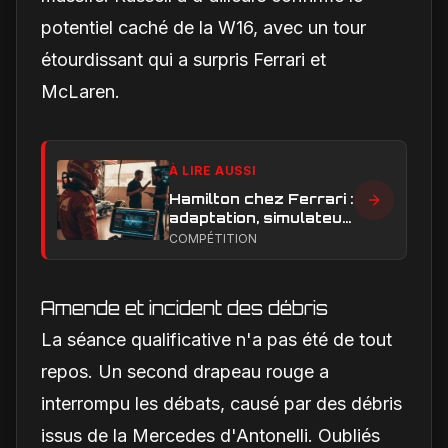
potentiel caché de la W16, avec un tour
étourdissant qui a surpris Ferrari et
McLaren.
À LIRE AUSSI
Hamilton chez Ferrari :
adaptation, simulateur
et critiques, ce qui
COMPÉTITION
change vraiment pour
la Scuderia
Amende et incident des débris
La séance qualificative n'a pas été de tout
repos. Un second drapeau rouge a
interrompu les débats, causé par des débris
issus de la Mercedes d'Antonelli. Oubliés