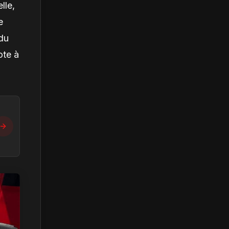
lle,
e
du
ote à