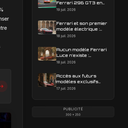
Ferrari 296 GT3 en
action : construire une
 %
19 juil. 2026
image éditoriale qui
nser
raconte la course
Ferrari et son premier
tre
modèle électrique :
calendrier de
18 juil. 2026
lancement en Europe
s
Aucun modèle Ferrari
Luce n'existe :
clarification sur les
18 juil. 2026
designs Ferrari
Accès aux futurs
modèles exclusifs
Ferrari : l'achat
17 juil. 2026
obligatoire d'une Luce
est-il une réalité ?
PUBLICITÉ
300 × 250