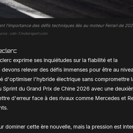
nt l'importance des défis techniques liés au moteur Ferrari de 202
urce : cdn-7.motorsport.com
eclerc
erc exprime ses inquiétudes sur la fiabilité et la
us devons relever des défis immenses pour être au nive
sité d'optimiser l'hybride électrique sans compromettre l
au Sprint du Grand Prix de Chine 2026 avec une deuxi
mettre d'erreur face à des rivaux comme Mercedes et R
nts.
r dominer cette ère nouvelle, mais la pression est inte