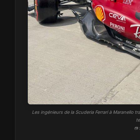
Les ingénieurs de la Scuderia Ferrari à Maranello t
t
📷 