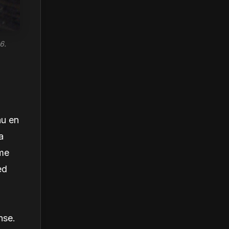
6.
au en
a
ème
ed
nse.