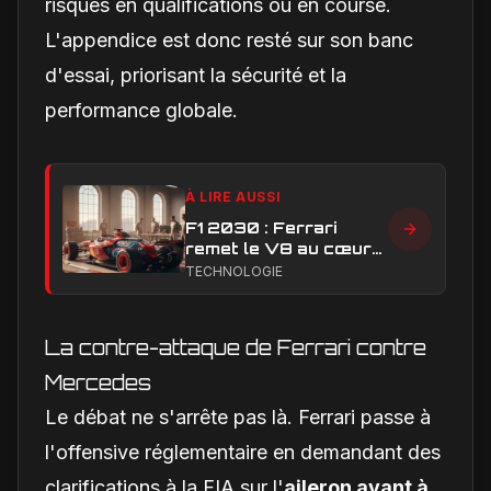
risques en qualifications ou en course.
L'appendice est donc resté sur son banc
d'essai, priorisant la sécurité et la
performance globale.
À LIRE AUSSI
F1 2030 : Ferrari
remet le V8 au cœur
du débat sur l’avenir
TECHNOLOGIE
des moteurs
La contre-attaque de Ferrari contre
Mercedes
Le débat ne s'arrête pas là. Ferrari passe à
l'offensive réglementaire en demandant des
clarifications à la FIA sur l'
aileron avant à