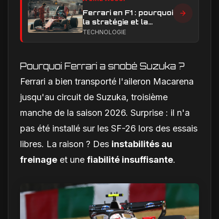
Ferrari en F1 : pourquoi
la stratégie et la
technique sont sous
TECHNOLOGIE
pression en 2026
Pourquoi Ferrari a snobé Suzuka ?
Ferrari a bien transporté l'aileron Macarena
jusqu'au circuit de Suzuka, troisième
manche de la saison 2026. Surprise : il n'a
pas été installé sur les SF-26 lors des essais
libres. La raison ? Des
instabilités au
freinage
et une
fiabilité insuffisante
.