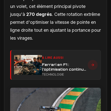
un volet, cet élément principal pivote
jusqu'à
270 degrés
. Cette rotation extrême
permet d'optimiser la vitesse de pointe en
ligne droite tout en ajustant la portance pour
les virages.
À LIRE AUSSI
Ferrari en F1 :
l’optimisation continue,
clé de la remontée et
TECHNOLOGIE
du développement
moteur