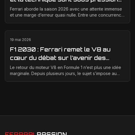
en 2026
Ferrari aborde la saison 2026 avec une attente immense
et une marge d’erreur quasi nulle. Entre une concurrence
qui progresse vite, des règles techniques e...
19 mai 2026
F1 2030 : Ferrari remet le V8 au
cœur du débat sur l’avenir des
moteurs
Le retour du moteur V8 en Formule 1 n’est plus une idée
marginale. Depuis plusieurs jours, le sujet s’impose au
centre des discussions entre la FIA, la F1 ...
FERRARI
PASSION