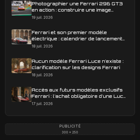
Photographier une Ferrari 296 GT3
en action : construire une image
éditoriale qui raconte la course
19 juil. 2026
Ferrari et son premier modèle
électrique : calendrier de lancement
en Europe
18 juil. 2026
Aucun modèle Ferrari Luce n'existe :
clarification sur les designs Ferrari
18 juil. 2026
Accès aux futurs modèles exclusifs
Ferrari : l'achat obligatoire d'une Luce
est-il une réalité ?
17 juil. 2026
PUBLICITÉ
300 × 250