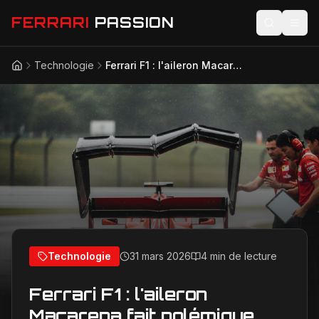
FERRARI
PASSION
Technologie
Ferrari F1 : l'aileron Macarena fait polémique, efficacité et retards à Suzuka
Accueil
Actualités
Modèles
Compétition
Technologie
Lifestyle
Technologie
31 mars 2026
4 min de lecture
Ferrari F1 : l'aileron
Macarena fait polémique,