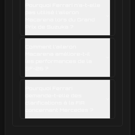
Pourquoi Ferrari n'a-t-elle
pas utilisé l'aileron
Macarena lors du Grand
Prix de Suzuka ?
Comment l'aileron
Macarena améliore-t-il
les performances de la
SF-26 ?
Pourquoi Ferrari
demande-t-elle des
clarifications à la FIA
concernant Mercedes ?