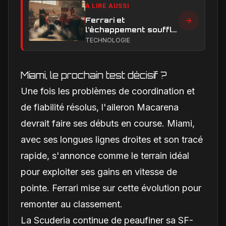
À LIRE AUSSI
Ferrari et
l’échappement soufflé
en Formule 1 : le
TECHNOLOGIE
secret technique qui
alimente encore les
débats
Miami, le prochain test décisif ?
Une fois les problèmes de coordination et
de fiabilité résolus, l'aileron Macarena
devrait faire ses débuts en course. Miami,
avec ses longues lignes droites et son tracé
rapide, s'annonce comme le terrain idéal
pour exploiter ses gains en vitesse de
pointe. Ferrari mise sur cette évolution pour
remonter au classement.
La Scuderia continue de peaufiner sa SF-