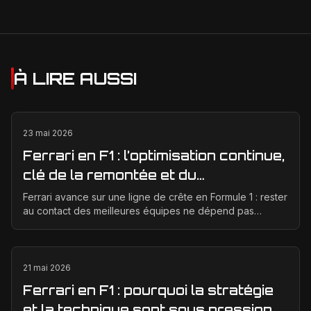
À LIRE AUSSI
23 mai 2026
Ferrari en F1 : l’optimisation continue,
clé de la remontée et du
développement moteur
Ferrari avance sur une ligne de crête en Formule 1 : rester
au contact des meilleures équipes ne dépend pas
seulement d’un bon concept de départ, mais d’un...
21 mai 2026
Ferrari en F1 : pourquoi la stratégie
et la technique sont sous pression