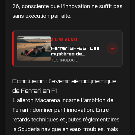
26, consciente que l'innovation ne suffit pas
sans exécution parfaite.
À LIRE AUSSI
Ferrari SF-26 : Les
mystères de
performance en ligne
TECHNOLOGIE
droite qui handicapent
la Scuderia
Conclusion : l'avenir aérodynamique
de Ferrari en F1
L'aileron Macarena incarne l'ambition de
Ferrari : dominer par l'innovation. Entre
retards techniques et joutes réglementaires,
la Scuderia navigue en eaux troubles, mais