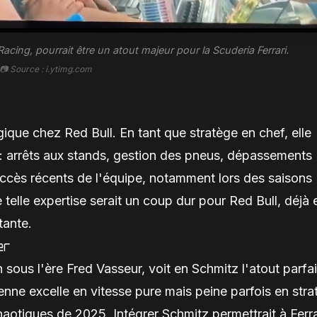
acing, pourrait être un atout majeur pour la Scuderia Ferrari.
📷 Source : i.ytimg.com
ique chez Red Bull. En tant que stratège en chef, elle
 : arrêts aux stands, gestion des pneus, dépassements
succès récents de l'équipe, notamment lors des saisons
elle expertise serait un coup dur pour Red Bull, déjà 
tante.
er
 sous l'ère Fred Vasseur, voit en Schmitz l'atout parfai
enne excelle en vitesse pure mais peine parfois en stra
aotiques de 2025. Intégrer Schmitz permettrait à Ferra