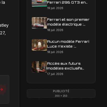
 la
Ferrari 296 GT3 en
action : construire une
19 juil. 2026
image éditoriale qui
raconte la course
Ferrari et son premier
modèle électrique :
atley
calendrier de
18 juil. 2026
27,
lancement en Europe
Aucun modèle Ferrari
Luce n'existe :
clarification sur les
18 juil. 2026
designs Ferrari
Accès aux futurs
modèles exclusifs
Ferrari : l'achat
17 juil. 2026
obligatoire d'une Luce
est-il une réalité ?
PUBLICITÉ
300 × 250