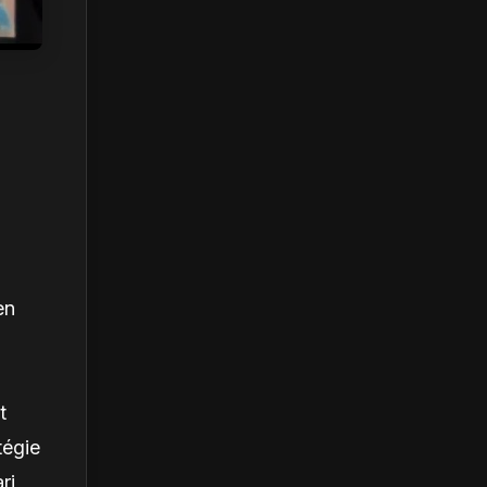
en
t
tégie
ri