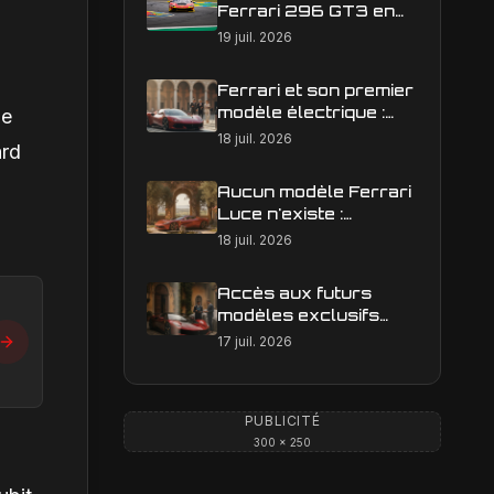
Ferrari 296 GT3 en
action : construire une
19 juil. 2026
image éditoriale qui
raconte la course
Ferrari et son premier
modèle électrique :
de
calendrier de
18 juil. 2026
ard
lancement en Europe
Aucun modèle Ferrari
Luce n'existe :
clarification sur les
18 juil. 2026
designs Ferrari
Accès aux futurs
modèles exclusifs
Ferrari : l'achat
17 juil. 2026
obligatoire d'une Luce
est-il une réalité ?
PUBLICITÉ
300 × 250