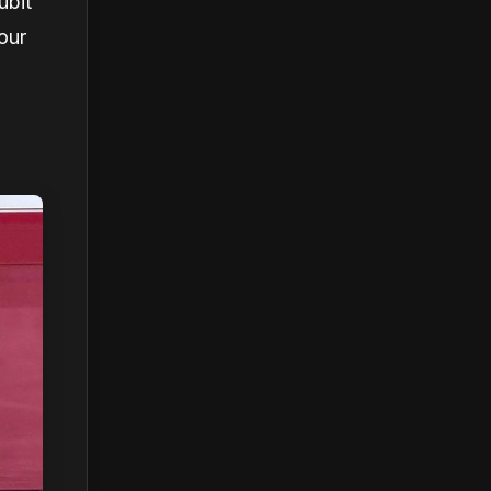
ubit
our