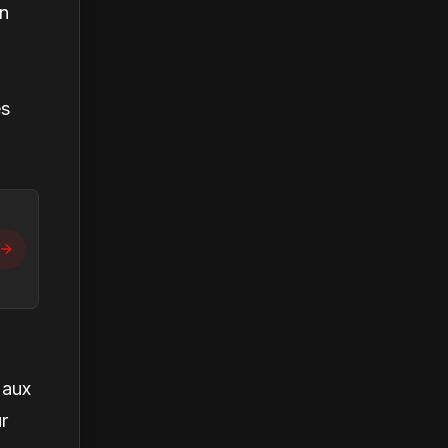
en
es
 aux
ur