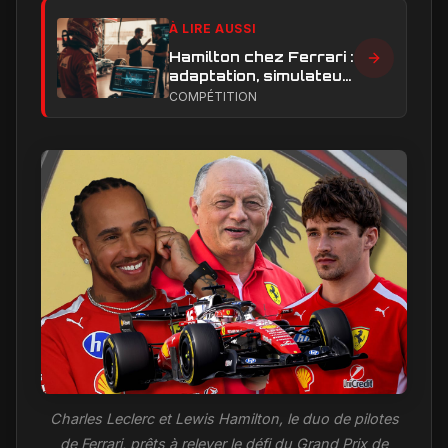
À LIRE AUSSI
Hamilton chez Ferrari :
adaptation, simulateur
et critiques, ce qui
COMPÉTITION
change vraiment pour
la Scuderia
Charles Leclerc et Lewis Hamilton, le duo de pilotes
de Ferrari, prêts à relever le défi du Grand Prix de