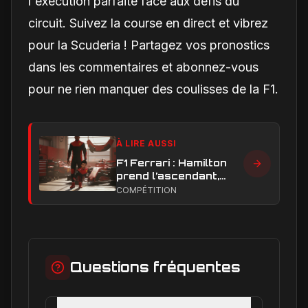
l'exécution parfaite face aux défis du
circuit. Suivez la course en direct et vibrez
pour la Scuderia ! Partagez vos pronostics
dans les commentaires et abonnez-vous
pour ne rien manquer des coulisses de la F1.
À LIRE AUSSI
F1 Ferrari : Hamilton
prend l’ascendant,
Leclerc sous pression
COMPÉTITION
dans la hiérarchie
interne
Questions fréquentes