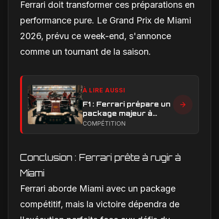
Ferrari doit transformer ces préparations en
performance pure. Le Grand Prix de Miami
2026, prévu ce week-end, s'annonce
comme un tournant de la saison.
À LIRE AUSSI
F1 : Ferrari prépare un
package majeur à
Barcelone, un test
COMPÉTITION
décisif pour la SF-26
Conclusion : Ferrari prête à rugir à
Miami
Ferrari aborde Miami avec un package
compétitif, mais la victoire dépendra de