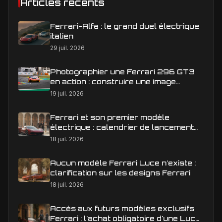
Articles récents
Ferrari-Alfa : le grand duel électrique
italien
29 juil. 2026
Photographier une Ferrari 296 GT3
en action : construire une image
éditoriale qui raconte la course
19 juil. 2026
Ferrari et son premier modèle
électrique : calendrier de lancement
en Europe
18 juil. 2026
Aucun modèle Ferrari Luce n'existe :
clarification sur les designs Ferrari
18 juil. 2026
Accès aux futurs modèles exclusifs
Ferrari : l'achat obligatoire d'une Luce