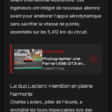
ingénieurs ont intégré de nouveaux ailerons
avant pour améliorer l'appui aérodynamique
sans sacrifier la vitesse de pointe,
essentielle sur les 5,412 km du circuit.
À LIRE AUSSI
Photographier une
Ferrari 296 GT3 en
action : construire une
COMPÉTITION
image éditoriale qui
raconte la course
Le duo Leclerc-Hamilton en pleine
harmonie
Charles Leclerc, pilier de l'écurie, a
enchaîné les tours impeccables lors des