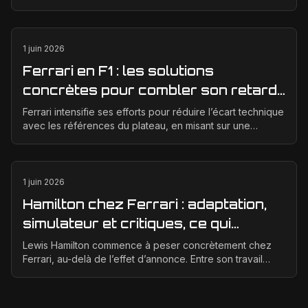
GT3 en véritable photographie éditoriale.
1 juin 2026
Ferrari en F1 : les solutions
concrètes pour combler son retard
technique en 2026
Ferrari intensifie ses efforts pour réduire l’écart technique
avec les références du plateau, en misant sur une
meilleure corrélation entre la soufflerie, ...
1 juin 2026
Hamilton chez Ferrari : adaptation,
simulateur et critiques, ce qui
change vraiment pour la Scuderia
Lewis Hamilton commence à peser concrètement chez
Ferrari, au-delà de l’effet d’annonce. Entre son travail
d’adaptation, ses heures au simulateur et les cr...