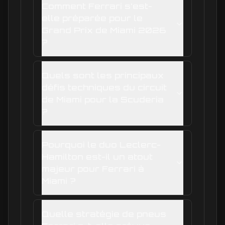
Comment Ferrari s'est-
elle préparée pour le
Grand Prix de Miami 2026
?
Quels sont les principaux
défis techniques du circuit
de Miami pour la Scuderia
?
Pourquoi le duo Leclerc-
Hamilton est-il un atout
majeur pour Ferrari à
Miami ?
Quelle stratégie de pneus