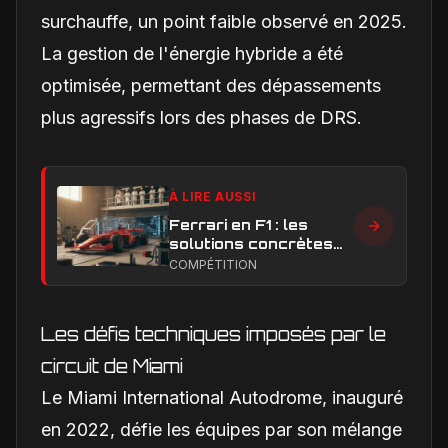
surchauffe, un point faible observé en 2025.
La gestion de l'énergie hybride a été
optimisée, permettant des dépassements
plus agressifs lors des phases de DRS.
À LIRE AUSSI
Ferrari en F1 : les
solutions concrètes
pour combler son
COMPÉTITION
retard technique en
2026
Les défis techniques imposés par le
circuit de Miami
Le Miami International Autodrome, inauguré
en 2022, défie les équipes par son mélange