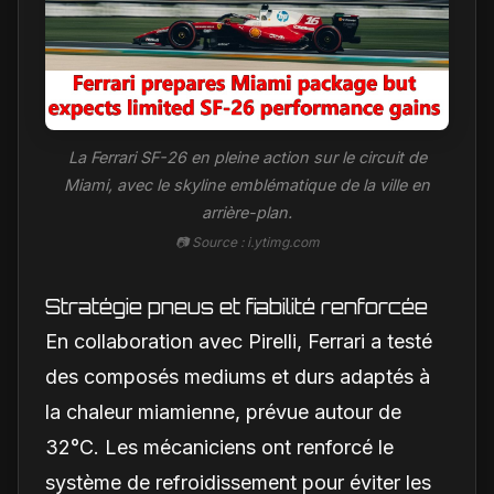
La Ferrari SF-26 en pleine action sur le circuit de
Miami, avec le skyline emblématique de la ville en
arrière-plan.
📷 Source : i.ytimg.com
Stratégie pneus et fiabilité renforcée
En collaboration avec Pirelli, Ferrari a testé
des composés mediums et durs adaptés à
la chaleur miamienne, prévue autour de
32°C. Les mécaniciens ont renforcé le
système de refroidissement pour éviter les