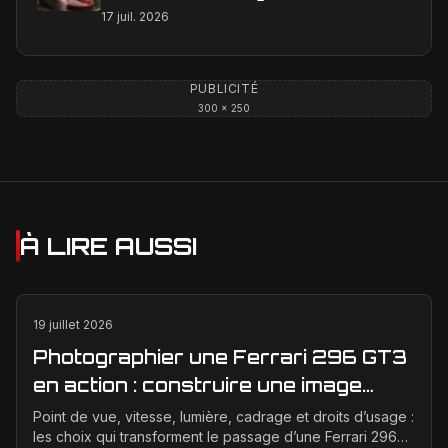
est-il une réalité ?
17 juil. 2026
PUBLICITÉ
300 × 250
À LIRE AUSSI
19 juillet 2026
Photographier une Ferrari 296 GT3
en action : construire une image
éditoriale qui raconte la course
Point de vue, vitesse, lumière, cadrage et droits d’usage :
les choix qui transforment le passage d’une Ferrari 296