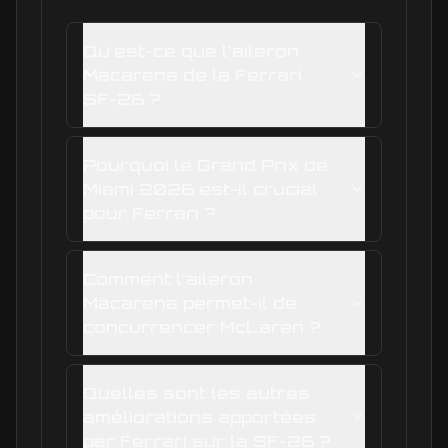
Qu'est-ce que l'aileron
Macarena de la Ferrari
SF-26 ?
Pourquoi le Grand Prix de
Miami 2026 est-il crucial
pour Ferrari ?
Comment l'aileron
Macarena permet-il de
concurrencer McLaren ?
Quelles sont les autres
améliorations apportées
par Ferrari sur la SF-26 ?