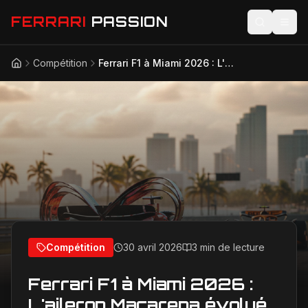
FERRARI
PASSION
Compétition
Ferrari F1 à Miami 2026 : L'aileron Macarena évolué, arme fatale contre McLaren ?
Accueil
Actualités
Modèles
Compétition
Technologie
Lifestyle
Compétition
30 avril 2026
3 min de lecture
Ferrari F1 à Miami 2026 :
L'aileron Macarena évolué,