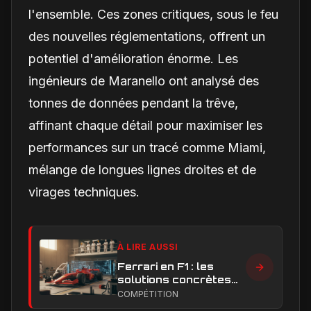
l'ensemble. Ces zones critiques, sous le feu
des nouvelles réglementations, offrent un
potentiel d'amélioration énorme. Les
ingénieurs de Maranello ont analysé des
tonnes de données pendant la trêve,
affinant chaque détail pour maximiser les
performances sur un tracé comme Miami,
mélange de longues lignes droites et de
virages techniques.
À LIRE AUSSI
Ferrari en F1 : les
solutions concrètes
pour combler son
COMPÉTITION
retard technique en