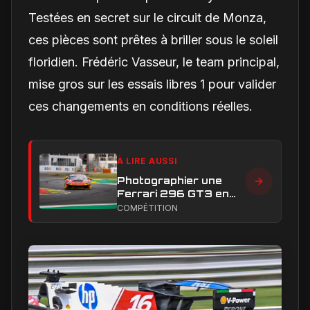
Testées en secret sur le circuit de Monza,
ces pièces sont prêtes à briller sous le soleil
floridien. Frédéric Vasseur, le team principal,
mise gros sur les essais libres 1 pour valider
ces changements en conditions réelles.
À LIRE AUSSI
Photographier une
Ferrari 296 GT3 en
action : construire une
COMPÉTITION
image éditoriale qui
raconte la course