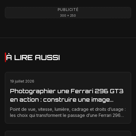
PUBLICITÉ
300 × 250
À LIRE AUSSI
19 juillet 2026
Photographier une Ferrari 296 GT3
en action : construire une image
éditoriale qui raconte la course
Point de vue, vitesse, lumière, cadrage et droits d’usage :
les choix qui transforment le passage d’une Ferrari 296
GT3 en véritable photographie éditoriale.