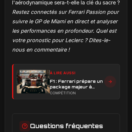
l'aérodynamique sera-t-elle la clé du sacre ?
Restez connectés sur Ferrari Passion pour
suivre le GP de Miami en direct et analyser
les performances en profondeur. Quel est
votre pronostic pour Leclerc ? Dites-le-
nous en commentaire !
À LIRE AUSSI
F1 : Ferrari prépare un
package majeur à
Barcelone, un test
COMPÉTITION
décisif pour la SF-26
Questions fréquentes