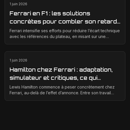
1 juin 2026
Ferrari en F1 : les solutions
concrètes pour combler son retard
technique en 2026
Ferrari intensifie ses efforts pour réduire l’écart technique
avec les références du plateau, en misant sur une
meilleure corrélation entre la soufflerie, ...
1 juin 2026
Hamilton chez Ferrari : adaptation,
simulateur et critiques, ce qui
change vraiment pour la Scuderia
Lewis Hamilton commence à peser concrètement chez
Ferrari, au-delà de l’effet d’annonce. Entre son travail
d’adaptation, ses heures au simulateur et les cr...