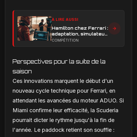
À LIRE AUSSI
Hamilton chez Ferrari :
adaptation, simulateur
et critiques, ce qui
COMPÉTITION
change vraiment pour
la Scuderia
Perspectives pour la suite de la
saison
Ces innovations marquent le début d'un
nouveau cycle technique pour Ferrari, en
attendant les avancées du moteur ADUO. Si
Miami confirme leur efficacité, la Scuderia
pourrait dicter le rythme jusqu'à la fin de
l'année. Le paddock retient son souffle :