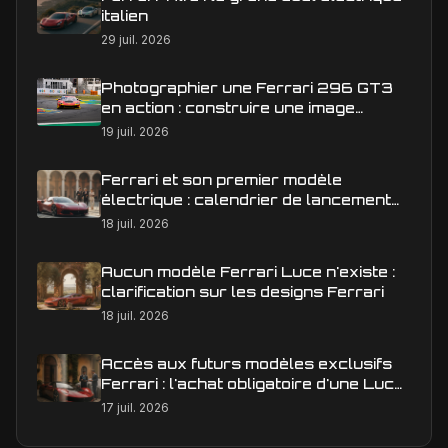
italien
29 juil. 2026
Photographier une Ferrari 296 GT3
en action : construire une image
éditoriale qui raconte la course
19 juil. 2026
Ferrari et son premier modèle
électrique : calendrier de lancement
en Europe
18 juil. 2026
Aucun modèle Ferrari Luce n'existe :
clarification sur les designs Ferrari
18 juil. 2026
Accès aux futurs modèles exclusifs
Ferrari : l'achat obligatoire d'une Luce
est-il une réalité ?
17 juil. 2026