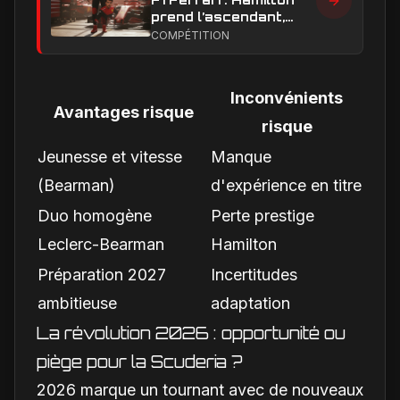
prend l’ascendant,
Leclerc sous pression
COMPÉTITION
dans la hiérarchie
interne
Inconvénients
Avantages risque
risque
Jeunesse et vitesse
Manque
(Bearman)
d'expérience en titre
Duo homogène
Perte prestige
Leclerc-Bearman
Hamilton
Préparation 2027
Incertitudes
ambitieuse
adaptation
La révolution 2026 : opportunité ou
piège pour la Scuderia ?
2026 marque un tournant avec de nouveaux