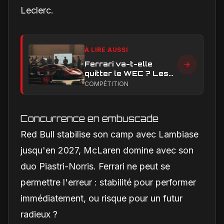
Leclerc.
À LIRE AUSSI
Ferrari va-t-elle
quitter le WEC ? Les
vrais enjeux
COMPÉTITION
techniques et
financiers qui
alimentent le débat
Concurrence en embuscade
Red Bull stabilise son camp avec Lambiase
jusqu'en 2027, McLaren domine avec son
duo Piastri-Norris. Ferrari ne peut se
permettre l'erreur : stabilité pour performer
immédiatement, ou risque pour un futur
radieux ?