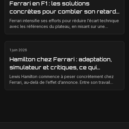
Ferrari en F1 : les solutions
concrètes pour combler son retard
technique en 2026
Ferrari intensifie ses efforts pour réduire l’écart technique
avec les références du plateau, en misant sur une
meilleure corrélation entre la soufflerie, ...
1 juin 2026
Hamilton chez Ferrari : adaptation,
simulateur et critiques, ce qui
change vraiment pour la Scuderia
Lewis Hamilton commence à peser concrètement chez
Ferrari, au-delà de l’effet d’annonce. Entre son travail
d’adaptation, ses heures au simulateur et les cr...