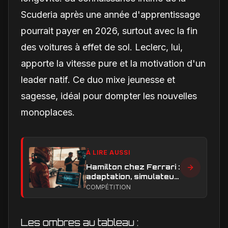
Scuderia après une année d'apprentissage
pourrait payer en 2026, surtout avec la fin
des voitures à effet de sol. Leclerc, lui,
apporte la vitesse pure et la motivation d'un
leader natif. Ce duo mixe jeunesse et
sagesse, idéal pour dompter les nouvelles
monoplaces.
À LIRE AUSSI
Hamilton chez Ferrari :
adaptation, simulateur
et critiques, ce qui
COMPÉTITION
change vraiment pour
la Scuderia
Les ombres au tableau :