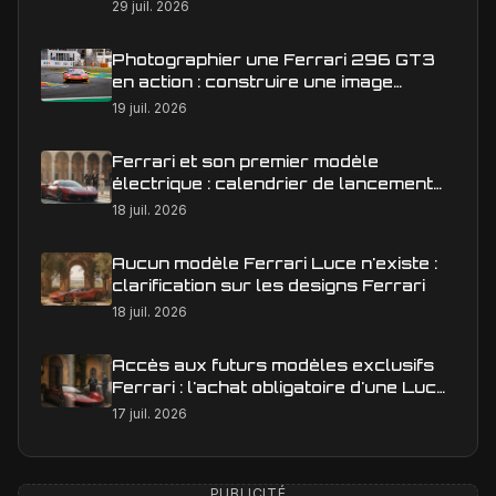
29 juil. 2026
Photographier une Ferrari 296 GT3
en action : construire une image
éditoriale qui raconte la course
19 juil. 2026
Ferrari et son premier modèle
électrique : calendrier de lancement
en Europe
18 juil. 2026
Aucun modèle Ferrari Luce n'existe :
clarification sur les designs Ferrari
18 juil. 2026
Accès aux futurs modèles exclusifs
Ferrari : l'achat obligatoire d'une Luce
est-il une réalité ?
17 juil. 2026
PUBLICITÉ