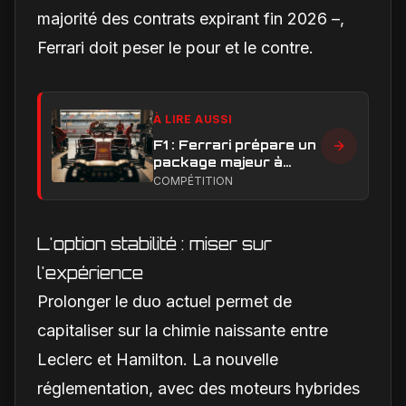
majorité des contrats expirant fin 2026 –,
Ferrari doit peser le pour et le contre.
À LIRE AUSSI
F1 : Ferrari prépare un
package majeur à
Barcelone, un test
COMPÉTITION
décisif pour la SF-26
L'option stabilité : miser sur
l'expérience
Prolonger le duo actuel permet de
capitaliser sur la chimie naissante entre
Leclerc et Hamilton. La nouvelle
réglementation, avec des moteurs hybrides