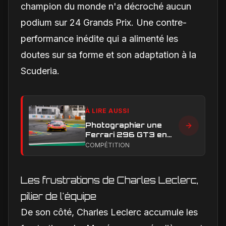
champion du monde n'a décroché aucun
podium sur 24 Grands Prix. Une contre-
performance inédite qui a alimenté les
doutes sur sa forme et son adaptation à la
Scuderia.
À LIRE AUSSI
Photographier une
Ferrari 296 GT3 en
action : construire une
COMPÉTITION
image éditoriale qui
raconte la course
Les frustrations de Charles Leclerc,
pilier de l'équipe
De son côté, Charles Leclerc accumule les