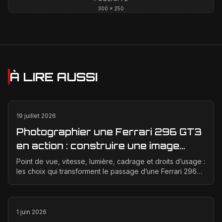
300 × 250
À LIRE AUSSI
19 juillet 2026
Photographier une Ferrari 296 GT3
en action : construire une image
éditoriale qui raconte la course
Point de vue, vitesse, lumière, cadrage et droits d’usage :
les choix qui transforment le passage d’une Ferrari 296
GT3 en véritable photographie éditoriale.
1 juin 2026