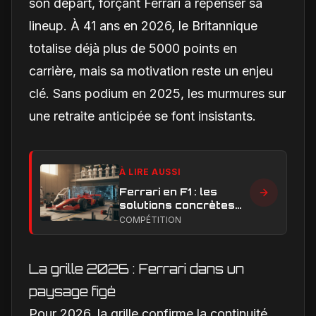
son départ, forçant Ferrari à repenser sa
lineup. À 41 ans en 2026, le Britannique
totalise déjà plus de 5000 points en
carrière, mais sa motivation reste un enjeu
clé. Sans podium en 2025, les murmures sur
une retraite anticipée se font insistants.
À LIRE AUSSI
Ferrari en F1 : les
solutions concrètes
pour combler son
COMPÉTITION
retard technique en
2026
La grille 2026 : Ferrari dans un
paysage figé
Pour 2026, la grille confirme la continuité