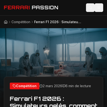
FERRARI
PASSION
Compétition
Ferrari F1 2026 : Simulateurs gelés, comment l'équipe se prépare au froid extrême hivernal
Accueil
Actualités
Modèles
Compétition
Technologie
Lifestyle
Compétition
2 mars 2026
6 min de lecture
Ferrari F1 2026 :
Simulateurs gelés, comment