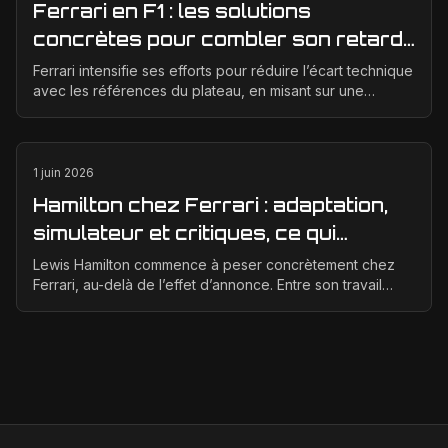
Ferrari en F1 : les solutions
concrètes pour combler son retard
technique en 2026
Ferrari intensifie ses efforts pour réduire l’écart technique
avec les références du plateau, en misant sur une
meilleure corrélation entre la soufflerie, ...
1 juin 2026
Hamilton chez Ferrari : adaptation,
simulateur et critiques, ce qui
change vraiment pour la Scuderia
Lewis Hamilton commence à peser concrètement chez
Ferrari, au-delà de l’effet d’annonce. Entre son travail
d’adaptation, ses heures au simulateur et les cr...