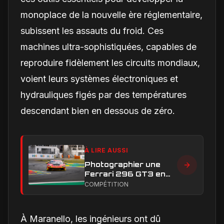
monoplace de la nouvelle ère réglementaire,
subissent les assauts du froid. Ces
machines ultra-sophistiquées, capables de
reproduire fidèlement les circuits mondiaux,
voient leurs systèmes électroniques et
hydrauliques figés par des températures
descendant bien en dessous de zéro.
À LIRE AUSSI
Photographier une
Ferrari 296 GT3 en
action : construire une
COMPÉTITION
image éditoriale qui
raconte la course
À Maranello, les ingénieurs ont dû