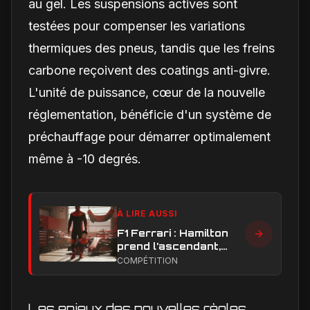
au gel. Les suspensions actives sont
testées pour compenser les variations
thermiques des pneus, tandis que les freins
carbone reçoivent des coatings anti-givre.
L'unité de puissance, cœur de la nouvelle
réglementation, bénéficie d'un système de
préchauffage pour démarrer optimalement
même à -10 degrés.
À LIRE AUSSI
F1 Ferrari : Hamilton
prend l’ascendant,
Leclerc sous pression
COMPÉTITION
dans la hiérarchie
interne
Les enjeux des nouvelles règles