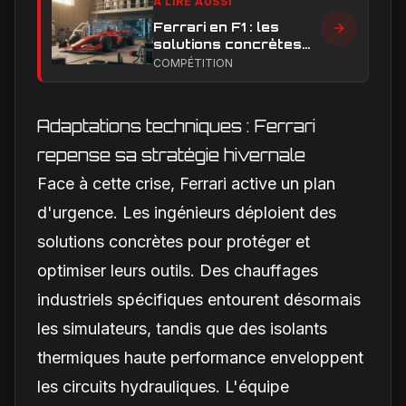
À LIRE AUSSI
Ferrari en F1 : les
solutions concrètes
pour combler son
COMPÉTITION
retard technique en
2026
Adaptations techniques : Ferrari
repense sa stratégie hivernale
Face à cette crise, Ferrari active un plan
d'urgence. Les ingénieurs déploient des
solutions concrètes pour protéger et
optimiser leurs outils. Des chauffages
industriels spécifiques entourent désormais
les simulateurs, tandis que des isolants
thermiques haute performance enveloppent
les circuits hydrauliques. L'équipe