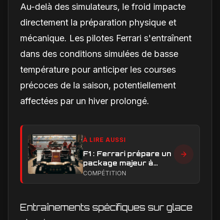
Au-delà des simulateurs, le froid impacte
directement la préparation physique et
mécanique. Les pilotes Ferrari s'entraînent
dans des conditions simulées de basse
température pour anticiper les courses
précoces de la saison, potentiellement
affectées par un hiver prolongé.
À LIRE AUSSI
F1 : Ferrari prépare un
package majeur à
Barcelone, un test
COMPÉTITION
décisif pour la SF-26
Entraînements spécifiques sur glace