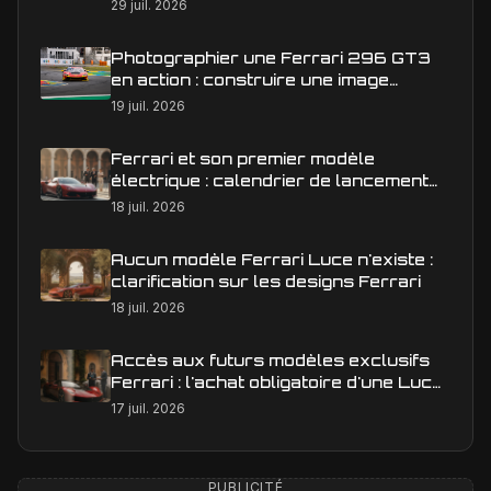
29 juil. 2026
Photographier une Ferrari 296 GT3
en action : construire une image
éditoriale qui raconte la course
19 juil. 2026
Ferrari et son premier modèle
électrique : calendrier de lancement
en Europe
18 juil. 2026
Aucun modèle Ferrari Luce n'existe :
clarification sur les designs Ferrari
18 juil. 2026
Accès aux futurs modèles exclusifs
Ferrari : l'achat obligatoire d'une Luce
est-il une réalité ?
17 juil. 2026
PUBLICITÉ