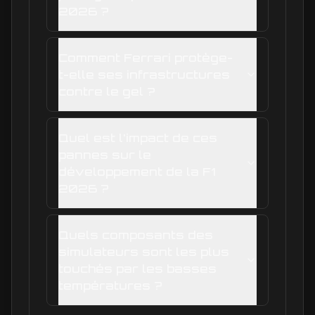
2026 ?
Comment Ferrari protège-
t-elle ses infrastructures
contre le gel ?
Quel est l'impact de ces
pannes sur le
développement de la F1
2026 ?
Quels composants des
simulateurs sont les plus
touchés par les basses
températures ?