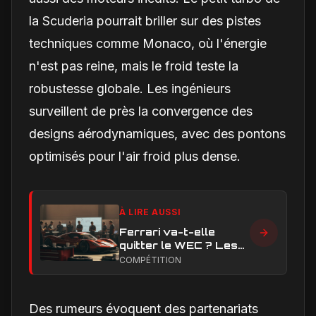
la Scuderia pourrait briller sur des pistes
techniques comme Monaco, où l'énergie
n'est pas reine, mais le froid teste la
robustesse globale. Les ingénieurs
surveillent de près la convergence des
designs aérodynamiques, avec des pontons
optimisés pour l'air froid plus dense.
À LIRE AUSSI
Ferrari va-t-elle
quitter le WEC ? Les
vrais enjeux
COMPÉTITION
techniques et
financiers qui
alimentent le débat
Des rumeurs évoquent des partenariats