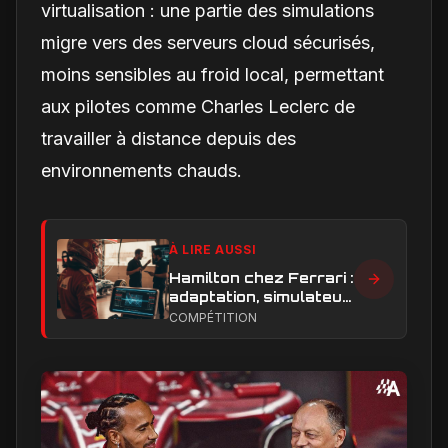
virtualisation : une partie des simulations
migre vers des serveurs cloud sécurisés,
moins sensibles au froid local, permettant
aux pilotes comme Charles Leclerc de
travailler à distance depuis des
environnements chauds.
À LIRE AUSSI
Hamilton chez Ferrari :
adaptation, simulateur
et critiques, ce qui
COMPÉTITION
change vraiment pour
la Scuderia