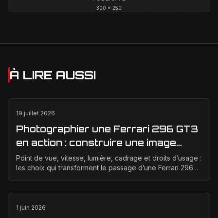
300 × 250
À LIRE AUSSI
19 juillet 2026
Photographier une Ferrari 296 GT3
en action : construire une image
éditoriale qui raconte la course
Point de vue, vitesse, lumière, cadrage et droits d’usage :
les choix qui transforment le passage d’une Ferrari 296
GT3 en véritable photographie éditoriale.
1 juin 2026