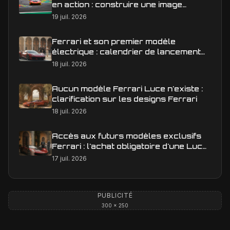
en action : construire une image
éditoriale qui raconte la course
19 juil. 2026
Ferrari et son premier modèle
électrique : calendrier de lancement
en Europe
18 juil. 2026
Aucun modèle Ferrari Luce n'existe :
clarification sur les designs Ferrari
18 juil. 2026
Accès aux futurs modèles exclusifs
Ferrari : l'achat obligatoire d'une Luce
est-il une réalité ?
17 juil. 2026
PUBLICITÉ
300 × 250