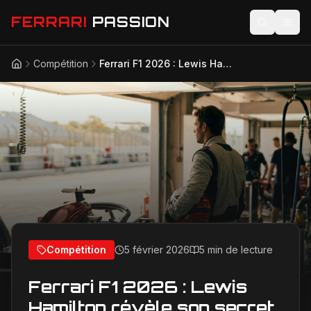
FERRARI
PASSION
Compétition
Ferrari F1 2026 : Lewis Hamilton révèle son secret pour dominer la saison
Accueil
Actualités
Modèles
Compétition
Technologie
Lifestyle
Compétition
5 février 2026
5 min de lecture
Ferrari F1 2026 : Lewis
Hamilton révèle son secret