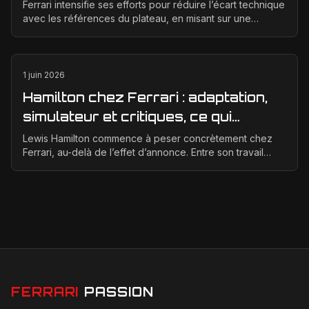
technique en 2026
Ferrari intensifie ses efforts pour réduire l’écart technique
avec les références du plateau, en misant sur une
meilleure corrélation entre la soufflerie, ...
1 juin 2026
Hamilton chez Ferrari : adaptation,
simulateur et critiques, ce qui
change vraiment pour la Scuderia
Lewis Hamilton commence à peser concrètement chez
Ferrari, au-delà de l’effet d’annonce. Entre son travail
d’adaptation, ses heures au simulateur et les cr...
FERRARI
PASSION