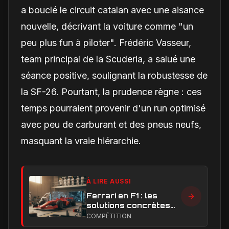
a bouclé le circuit catalan avec une aisance
nouvelle, décrivant la voiture comme "un
peu plus fun à piloter". Frédéric Vasseur,
team principal de la Scuderia, a salué une
séance positive, soulignant la robustesse de
la SF-26. Pourtant, la prudence règne : ces
temps pourraient provenir d'un run optimisé
avec peu de carburant et des pneus neufs,
masquant la vraie hiérarchie.
À LIRE AUSSI
Ferrari en F1 : les
solutions concrètes
pour combler son
COMPÉTITION
retard technique en