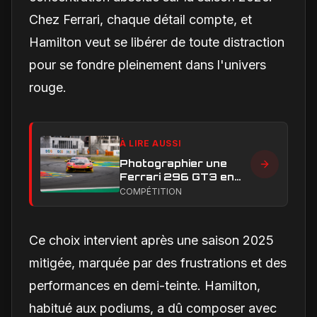
Chez Ferrari, chaque détail compte, et
Hamilton veut se libérer de toute distraction
pour se fondre pleinement dans l'univers
rouge.
À LIRE AUSSI
Photographier une
Ferrari 296 GT3 en
action : construire une
COMPÉTITION
image éditoriale qui
raconte la course
Ce choix intervient après une saison 2025
mitigée, marquée par des frustrations et des
performances en demi-teinte. Hamilton,
habitué aux podiums, a dû composer avec