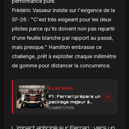
performance pure.
Frédéric Vasseur insiste sur l'exigence de la
SF-26 : "C'est très exigeant pour les deux
pilotes parce qu'ils doivent non pas repartir
d'une feuille blanche par rapport au passé,
mais presque." Hamilton embrasse ce
challenge, prêt à exploiter chaque millimètre
de gomme pour distancer la concurrence.
À LIRE AUSSI
F1 : Ferrari prépare un
package majeur à
Barcelone, un test
COMPÉTITION
décisif pour la SF-26
L'impact anticipé sur Ferrari : vers un