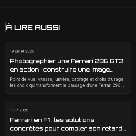
À LIRE AUSSI
19 juillet 2026
Photographier une Ferrari 296 GT3
en action : construire une image
éditoriale qui raconte la course
Point de vue, vitesse, lumière, cadrage et droits d’usage :
les choix qui transforment le passage d’une Ferrari 296
GT3 en véritable photographie éditoriale.
1 juin 2026
Ferrari en F1 : les solutions
concrètes pour combler son retard