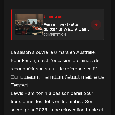
À LIRE AUSSI
Ferrari va-t-elle
quitter le WEC ? Les
vrais enjeux
COMPÉTITION
techniques et
financiers qui
alimentent le débat
La saison s'ouvre le 8 mars en Australie.
Pour Ferrari, c'est l'occasion ou jamais de
reconquérir son statut de référence en F1.
Conclusion : Hamilton, l'atout maître de
Ferrari
Lewis Hamilton n'a pas son pareil pour
transformer les défis en triomphes. Son
secret pour 2026 – une réinvention totale et