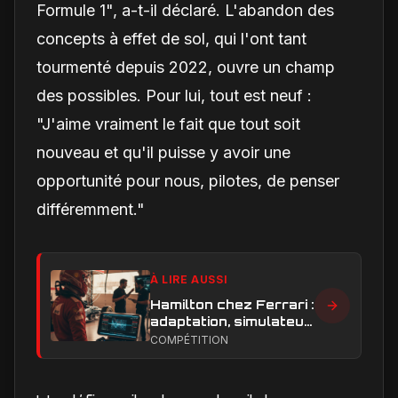
Formule 1", a-t-il déclaré. L'abandon des
concepts à effet de sol, qui l'ont tant
tourmenté depuis 2022, ouvre un champ
des possibles. Pour lui, tout est neuf :
"J'aime vraiment le fait que tout soit
nouveau et qu'il puisse y avoir une
opportunité pour nous, pilotes, de penser
différemment."
À LIRE AUSSI
Hamilton chez Ferrari :
adaptation, simulateur
et critiques, ce qui
COMPÉTITION
change vraiment pour
la Scuderia