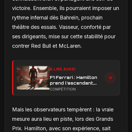
victoire. Ensemble, ils pourraient imposer un
rythme infernal dès Bahreïn, prochain
théâtre des essais. Vasseur, conforté par
ses dirigeants, mise sur cette stabilité pour
contrer Red Bull et McLaren.
À LIRE AUSSI
F1 Ferrari : Hamilton
prend l’ascendant,
Leclerc sous pression
COMPÉTITION
dans la hiérarchie
interne
Mais les observateurs tempèrent : la vraie
mesure aura lieu en piste, lors des Grands
Prix. Hamilton, avec son expérience, sait