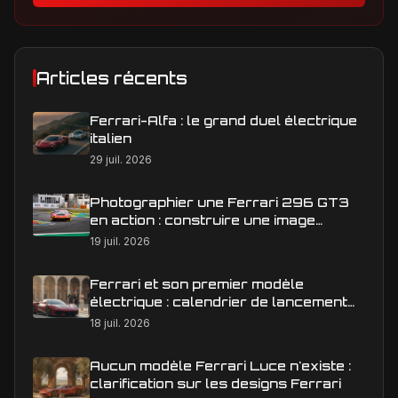
Articles récents
Ferrari-Alfa : le grand duel électrique
italien
29 juil. 2026
Photographier une Ferrari 296 GT3
en action : construire une image
éditoriale qui raconte la course
19 juil. 2026
Ferrari et son premier modèle
électrique : calendrier de lancement
en Europe
18 juil. 2026
Aucun modèle Ferrari Luce n'existe :
clarification sur les designs Ferrari