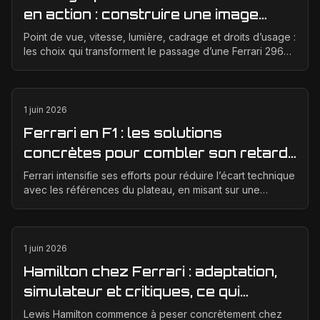
en action : construire une image
éditoriale qui raconte la course
Point de vue, vitesse, lumière, cadrage et droits d’usage :
les choix qui transforment le passage d’une Ferrari 296
GT3 en véritable photographie éditoriale.
1 juin 2026
Ferrari en F1 : les solutions
concrètes pour combler son retard
technique en 2026
Ferrari intensifie ses efforts pour réduire l’écart technique
avec les références du plateau, en misant sur une
meilleure corrélation entre la soufflerie, ...
1 juin 2026
Hamilton chez Ferrari : adaptation,
simulateur et critiques, ce qui
change vraiment pour la Scuderia
Lewis Hamilton commence à peser concrètement chez