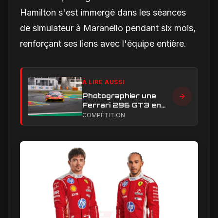
Hamilton s'est immergé dans les séances
de simulateur à Maranello pendant six mois,
renforçant ses liens avec l'équipe entière.
À LIRE AUSSI
Photographier une
Ferrari 296 GT3 en
action : construire une
COMPÉTITION
image éditoriale qui
raconte la course