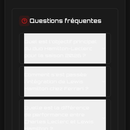
Questions fréquentes
Quel est l'objectif principal
du duo Hamilton-Leclerc
pour la saison 2026 ?
Comment s'est passée
l'intégration de Lewis
Hamilton chez Ferrari ?
Quelle est la différence
de performance entre
Charles Leclerc et Lewis
Hamilton ?