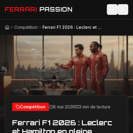
FERRARI
PASSION
Compétition
Ferrari F1 2026 : Leclerc et Hamilton en pleine reconquête, alchimie et défis au sommet
Accueil
Actualités
Modèles
Compétition
Technologie
Lifestyle
Compétition
8 mai 2026
3 min de lecture
Ferrari F1 2026 : Leclerc
et Hamilton en pleine