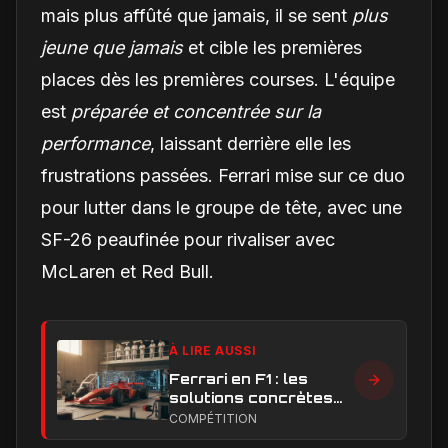
mais plus affûté que jamais, il se sent
plus
jeune que jamais
et cible les premières
places dès les premières courses. L'équipe
est
préparée et concentrée sur la
performance
, laissant derrière elle les
frustrations passées. Ferrari mise sur ce duo
pour lutter dans le groupe de tête, avec une
SF-26 peaufinée pour rivaliser avec
McLaren et Red Bull.
À LIRE AUSSI
Ferrari en F1 : les
solutions concrètes
pour combler son
COMPÉTITION
retard technique en