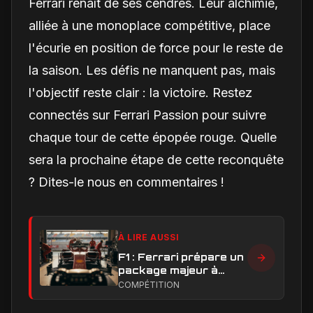
Ferrari renaît de ses cendres. Leur alchimie,
alliée à une monoplace compétitive, place
l'écurie en position de force pour le reste de
la saison. Les défis ne manquent pas, mais
l'objectif reste clair : la victoire. Restez
connectés sur Ferrari Passion pour suivre
chaque tour de cette épopée rouge. Quelle
sera la prochaine étape de cette reconquête
? Dites-le nous en commentaires !
À LIRE AUSSI
F1 : Ferrari prépare un
package majeur à
Barcelone, un test
COMPÉTITION
décisif pour la SF-26