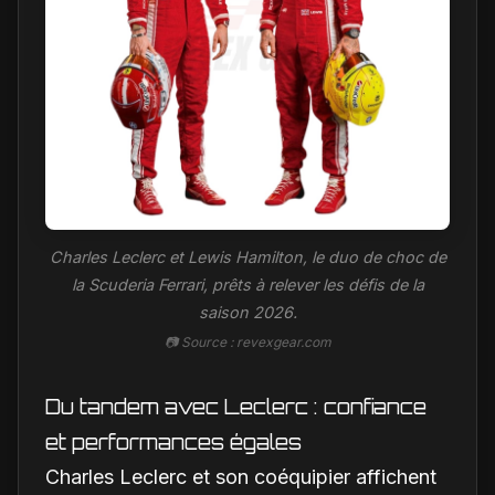
Charles Leclerc et Lewis Hamilton, le duo de choc de
la Scuderia Ferrari, prêts à relever les défis de la
saison 2026.
📷 Source : revexgear.com
Du tandem avec Leclerc : confiance
et performances égales
Charles Leclerc et son coéquipier affichent