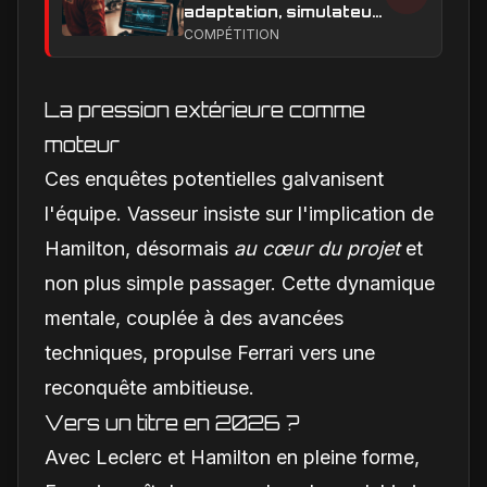
adaptation, simulateur
et critiques, ce qui
COMPÉTITION
change vraiment pour
la Scuderia
La pression extérieure comme
moteur
Ces enquêtes potentielles galvanisent
l'équipe. Vasseur insiste sur l'implication de
Hamilton, désormais
au cœur du projet
et
non plus simple passager. Cette dynamique
mentale, couplée à des avancées
techniques, propulse Ferrari vers une
reconquête ambitieuse.
Vers un titre en 2026 ?
Avec Leclerc et Hamilton en pleine forme,