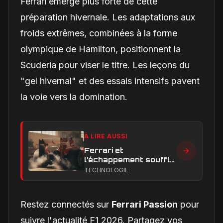
Ferrari émerge plus forte de cette
préparation hivernale. Les adaptations aux
froids extrêmes, combinées à la forme
olympique de Hamilton, positionnent la
Scuderia pour viser le titre. Les leçons du
"gel hivernal" et des essais intensifs pavent
la voie vers la domination.
À LIRE AUSSI
Ferrari et
l’échappement soufflé
en Formule 1 : le
TECHNOLOGIE
secret technique qui
alimente encore les
débats
Restez connectés sur
Ferrari Passion
pour
suivre l'actualité F1 2026. Partagez vos