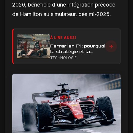
2026, bénéficie d'une intégration précoce
de Hamilton au simulateur, dès mi-2025.
À LIRE AUSSI
Ferrari en F1 : pourquoi
la stratégie et la
technique sont sous
TECHNOLOGIE
pression en 2026