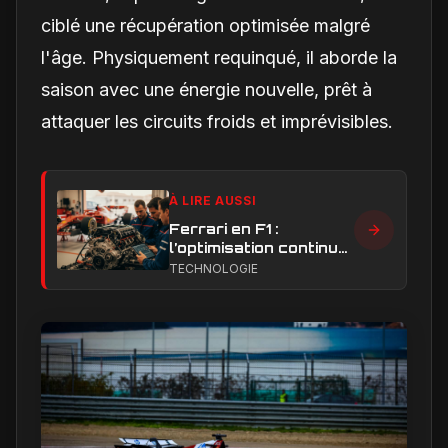
ciblé une récupération optimisée malgré
l'âge. Physiquement requinqué, il aborde la
saison avec une énergie nouvelle, prêt à
attaquer les circuits froids et imprévisibles.
À LIRE AUSSI
Ferrari en F1 :
l’optimisation continue,
clé de la remontée et
TECHNOLOGIE
du développement
moteur