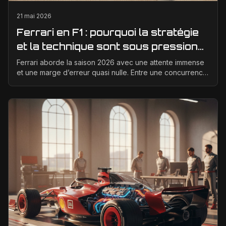
21 mai 2026
Ferrari en F1 : pourquoi la stratégie
et la technique sont sous pression
en 2026
Ferrari aborde la saison 2026 avec une attente immense
et une marge d’erreur quasi nulle. Entre une concurrence
qui progresse vite, des règles techniques e...