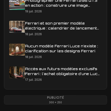
Photographier une Ferrari 296 GT3
en action : construire une image
éditoriale qui raconte la course
19 juil. 2026
Ferrari et son premier modèle
électrique : calendrier de lancement
en Europe
18 juil. 2026
Aucun modèle Ferrari Luce n'existe :
clarification sur les designs Ferrari
18 juil. 2026
Accès aux futurs modèles exclusifs
Ferrari : l'achat obligatoire d'une Luce
est-il une réalité ?
17 juil. 2026
PUBLICITÉ
300 × 250