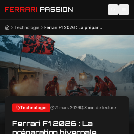
FERRARI
PASSION
Technologie
Ferrari F1 2026 : La préparation hivernale intense pour dompter le froid et les défis glacials
Accueil
Actualités
Modèles
Compétition
Technologie
Lifestyle
Technologie
21 mars 2026
3 min de lecture
Ferrari F1 2026 : La
préparation hivernale