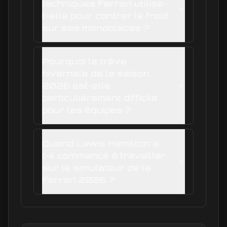
techniques Ferrari utilise-
t-elle pour contrer le froid
sur ses monoplaces ?
Pourquoi la trêve
hivernale de la saison
2026 est-elle
particulièrement difficile
pour les équipes ?
Quand Lewis Hamilton a-
t-il commencé à travailler
sur le simulateur de la
Ferrari 2026 ?