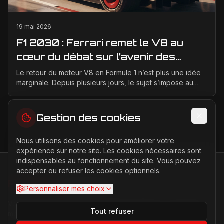
19 mai 2026
F1 2030 : Ferrari remet le V8 au
cœur du débat sur l’avenir des
moteurs
Le retour du moteur V8 en Formule 1 n’est plus une idée
marginale. Depuis plusieurs jours, le sujet s’impose au
centre des discussions entre la FIA, la F1 ...
Gestion des cookies
Nous utilisons des cookies pour améliorer votre
expérience sur notre site. Les cookies nécessaires sont
indispensables au fonctionnement du site. Vous pouvez
accepter ou refuser les cookies optionnels.
FERRARI
PASSION
Personnaliser mes choix
Votre source d'actualités sur l'univers Ferrari. F1, nouveaux
Tout refuser
modèles, histoire légendaire.