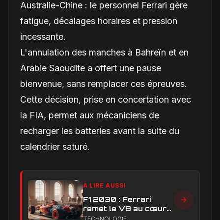
Australie-Chine : le personnel Ferrari gère
fatigue, décalages horaires et pression
incessante.
L'annulation des manches à Bahreïn et en
Arabie Saoudite a offert une pause
bienvenue, sans remplacer ces épreuves.
Cette décision, prise en concertation avec
la FIA, permet aux mécaniciens de
recharger les batteries avant la suite du
calendrier saturé.
À LIRE AUSSI
F1 2030 : Ferrari
remet le V8 au cœur
du débat sur l’avenir
TECHNOLOGIE