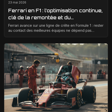
23 mai 2026
Ferrari en F1 : l’optimisation continue,
clé de la remontée et du
développement moteur
Ferrari avance sur une ligne de crête en Formule 1 : rester
au contact des meilleures équipes ne dépend pas
seulement d’un bon concept de départ, mais d’un...