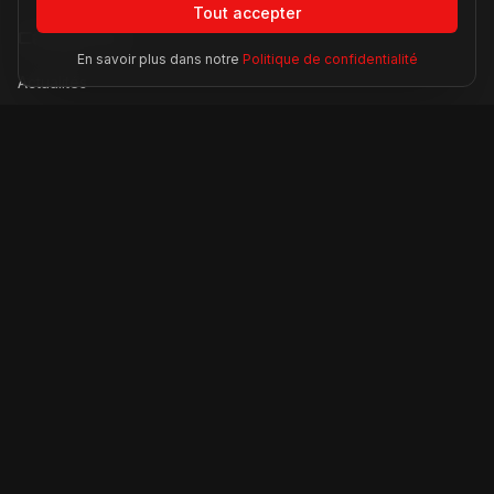
Tout accepter
Catégories
En savoir plus dans notre
Politique de confidentialité
Actualités
Modèles
Compétition
Technologie
Lifestyle
Informations
À propos
Contact
Mentions légales
CGU
Confidentialité