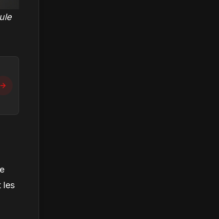
ule
le
 les