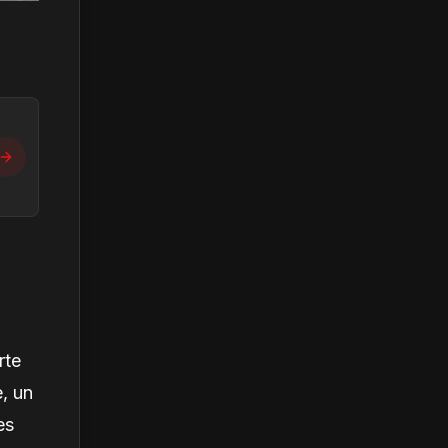
rte
e, un
es