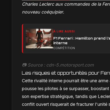
Charles Leclerc aux commandes de la Ferra
nouveau coéquipier.
À LIRE AUSSI
F1 Ferrari : Hamilton prend 
interne
COMPÉTITION
📷 Source : cdn-5.motorsport.com
Les risques et opportunités pour Ferr
Cette rivalité interne pourrait être une arm
pousse les pilotes à se surpasser, boostan
son expertise stratégique, tandis que Leclerc
conflit ouvert risquerait de fracturer l'unit