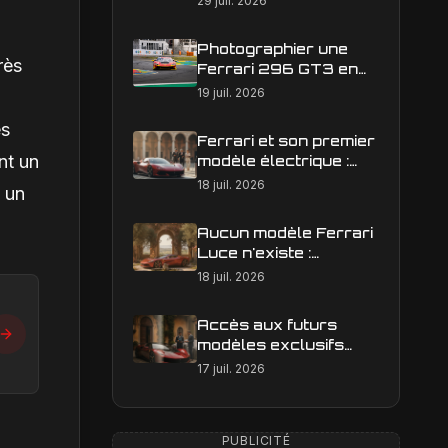
29 juil. 2026
Photographier une
rès
Ferrari 296 GT3 en
action : construire une
19 juil. 2026
image éditoriale qui
es
raconte la course
Ferrari et son premier
nt un
modèle électrique :
calendrier de
18 juil. 2026
 un
lancement en Europe
Aucun modèle Ferrari
Luce n'existe :
clarification sur les
18 juil. 2026
designs Ferrari
Accès aux futurs
modèles exclusifs
Ferrari : l'achat
17 juil. 2026
obligatoire d'une Luce
est-il une réalité ?
PUBLICITÉ