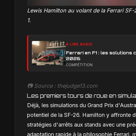
Lewis Hamilton au volant de la Ferrari SF
1.
À LIRE AUSSI
Ferrari en F1 : les solution
2026
COMPÉTITION
📷 Source : thejudge13.com
Les premiers tours de roue en simula
Déjà, les simulations du Grand Prix d'Austra
potentiel de la SF-26. Hamilton y affronte 
stratégies d'arrêts aux stands avec une préc
adaptation rapide à la philosophie Ferrari,