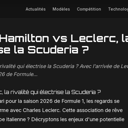
Actualités
Modèles
Compétition
Technolo
erc, la rivalité qui électrise la Scuderia ?
 Hamilton vs Leclerc, l
Image non disponible
ise la Scuderia ?
rivalité qui électrise la Scuderia ? Avec l'arrivée de Le
26 de Formule...
la rivalité qui électrise la Scuderia ?
ri pour la saison 2026 de Formule 1, les regards se
orme avec Charles Leclerc. Cette association de rêve
pe italienne ? Décryptons les enjeux d'une potentielle