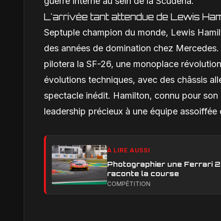
guerre interne au sein de la Scuderia.
L'arrivée tant attendue de Lewis Ham
Septuple champion du monde, Lewis Hamilton
des années de domination chez Mercedes. Po
pilotera la SF-26, une monoplace révolutio
évolutions techniques, avec des châssis al
spectacle inédit. Hamilton, connu pour son
leadership précieux à une équipe assoiffée 
À LIRE AUSSI
Photographier une Ferrari 29
raconte la course
COMPÉTITION