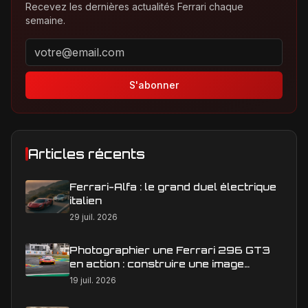
Recevez les dernières actualités Ferrari chaque
semaine.
Adresse email pour la newsletter
S'abonner
Articles récents
Ferrari-Alfa : le grand duel électrique
italien
29 juil. 2026
Photographier une Ferrari 296 GT3
en action : construire une image
éditoriale qui raconte la course
19 juil. 2026