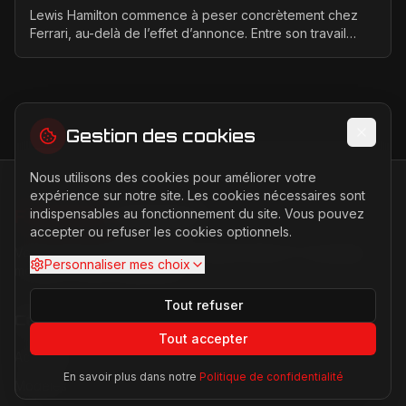
change vraiment pour la Scuderia
Lewis Hamilton commence à peser concrètement chez
Ferrari, au-delà de l’effet d’annonce. Entre son travail
d’adaptation, ses heures au simulateur et les cr...
Gestion des cookies
Nous utilisons des cookies pour améliorer votre
expérience sur notre site. Les cookies nécessaires sont
indispensables au fonctionnement du site. Vous pouvez
FERRARI
PASSION
accepter ou refuser les cookies optionnels.
Votre source d'actualités sur l'univers Ferrari. F1, nouveaux
Personnaliser mes choix
modèles, histoire légendaire.
Tout refuser
Catégories
Tout accepter
Actualités
En savoir plus dans notre
Politique de confidentialité
Modèles