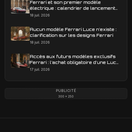
Ferrari et son premier modèle
électrique : calendrier de lancement
en Europe
18 juil. 2026
Aucun modèle Ferrari Luce n'existe :
clarification sur les designs Ferrari
18 juil. 2026
Accès aux futurs modèles exclusifs
Ferrari : l'achat obligatoire d'une Luce
est-il une réalité ?
17 juil. 2026
PUBLICITÉ
300 × 250