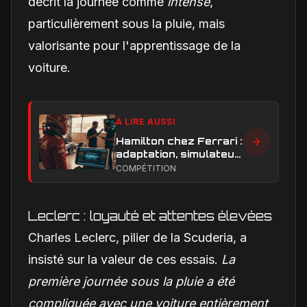
décrit la journée comme
intense
,
particulièrement sous la pluie, mais
valorisante pour l'apprentissage de la
voiture.
À LIRE AUSSI
Hamilton chez Ferrari :
adaptation, simulateur
et critiques, ce qui
COMPÉTITION
change vraiment pour
la Scuderia
Leclerc : loyauté et attentes élevées
Charles Leclerc, pilier de la Scuderia, a
insisté sur la valeur de ces essais.
La
première journée sous la pluie a été
compliquée avec une voiture entièrement