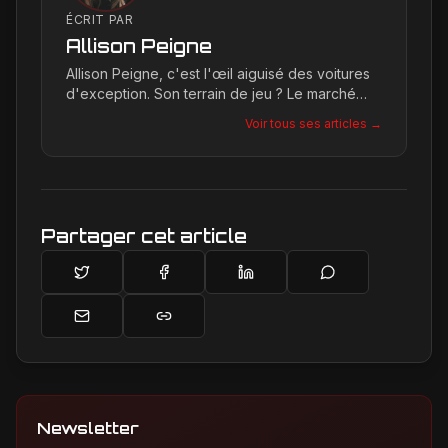
ÉCRIT PAR
Allison Peigne
Allison Peigne, c'est l'œil aiguisé des voitures
d'exception. Son terrain de jeu ? Le marché
international du luxe, où elle décortique avec
Voir tous ses articles →
une passion contagieuse les dernières
créations, notamment chez Ferrari, sa marque
de prédilection.
Partager cet article
Newsletter