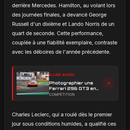
derrière Mercedes. Hamilton, au volant lors
des journées finales, a devancé George
Russell d'un dixième et Lando Norris de un
quart de seconde. Cette performance,
couplée à une fiabilité exemplaire, contraste
avec les déboires de l'année précédente.
À LIRE AUSSI
Photographier une
Ferrari 296 GT3 en
action : construire une
COMPÉTITION
image éditoriale qui
raconte la course
Charles Leclerc, qui a roulé dès le premier
jour sous conditions humides, a qualifié ces