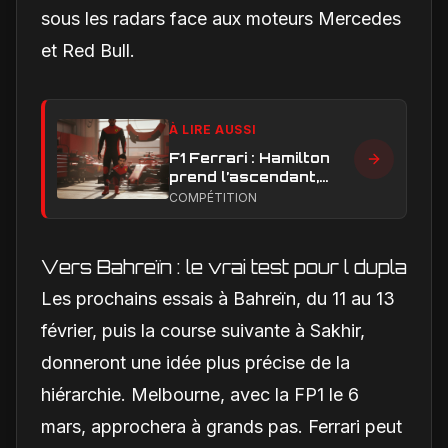
sous les radars face aux moteurs Mercedes
et Red Bull.
À LIRE AUSSI
F1 Ferrari : Hamilton
prend l’ascendant,
Leclerc sous pression
COMPÉTITION
dans la hiérarchie
interne
Vers Bahreïn : le vrai test pour l dupla
Les prochains essais à Bahreïn, du 11 au 13
février, puis la course suivante à Sakhir,
donneront une idée plus précise de la
hiérarchie. Melbourne, avec la FP1 le 6
mars, approchera à grands pas. Ferrari peut