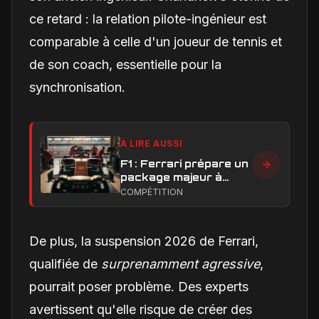
ce retard : la relation pilote-ingénieur est
comparable à celle d'un joueur de tennis et
de son coach, essentielle pour la
synchronisation.
À LIRE AUSSI
F1 : Ferrari prépare un
package majeur à
Barcelone, un test
COMPÉTITION
décisif pour la SF-26
De plus, la suspension 2026 de Ferrari,
qualifiée de
surprenamment agressive
,
pourrait poser problème. Des experts
avertissent qu'elle risque de créer des