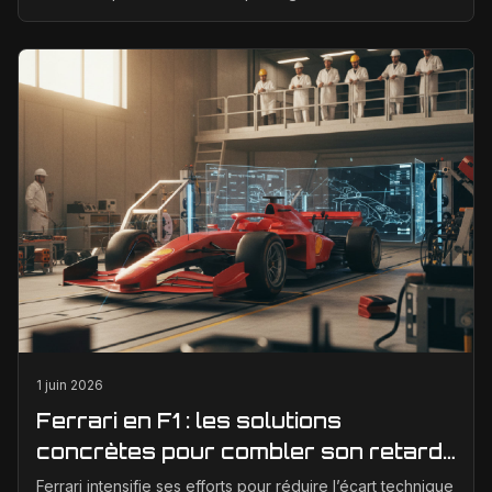
GT3 en véritable photographie éditoriale.
1 juin 2026
Ferrari en F1 : les solutions
concrètes pour combler son retard
technique en 2026
Ferrari intensifie ses efforts pour réduire l’écart technique