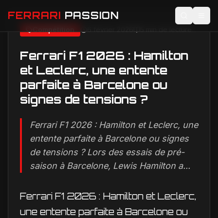
FERRARI
PASSION
Compétition
6 février 2026
5 min de lecture
Compétition
Ferrari F1 2026 : Hamilton et Leclerc, une entente parfaite à Barcelone ou signes de tensions ?
Accueil
Actualités
Ferrari F1 2026 : Hamilton
Image non disponible
et Leclerc, une entente
Modèles
parfaite à Barcelone ou
Compétition
signes de tensions ?
Technologie
Ferrari F1 2026 : Hamilton et Leclerc, une
Lifestyle
entente parfaite à Barcelone ou signes
de tensions ? Lors des essais de pré-
saison à Barcelone, Lewis Hamilton a...
Ferrari F1 2026 : Hamilton et Leclerc,
une entente parfaite à Barcelone ou