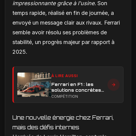
impressionnante grâce à l'usine.
Son
temps rapide, réalisé en fin de journée, a
envoyé un message clair aux rivaux. Ferrari
semble avoir résolu ses problèmes de
stabilité, un progrès majeur par rapport à
2025.
À LIRE AUSSI
Ferrari en F1 : les
solutions concrètes
pour combler son
COMPÉTITION
retard technique en
2026
Une nouvelle énergie chez Ferrari,
mais des défis internes