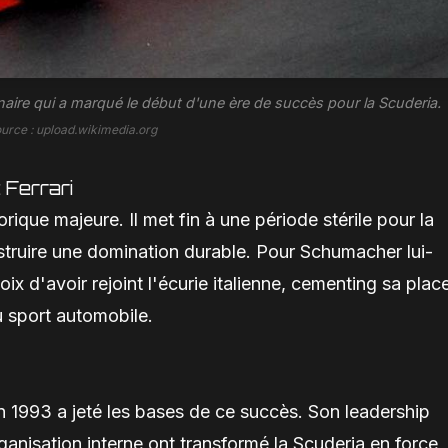
aire qui a marqué le début d'une ère de succès pour la Scuderia.
ource : upload.wikimedia.org
 Ferrari
orique majeure. Il met fin à une période stérile pour la
struire une domination durable. Pour Schumacher lui-
x d'avoir rejoint l'écurie italienne, cementing sa plac
du sport automobile.
en 1993 a jeté les bases de ce succès. Son leadership
rganisation interne ont transformé la Scuderia en force