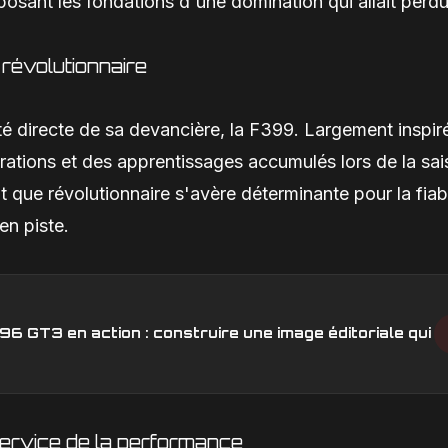
posant les fondations d'une domination qui allait perdu
révolutionnaire
ité directe de sa devancière, la F399. Largement inspir
iorations et des apprentissages accumulés lors de la sa
 que révolutionnaire s'avère déterminante pour la fiabi
en piste.
6 GT3 en action : construire une image éditoriale qui
service de la performance