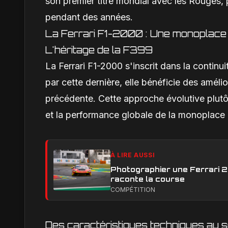
son premier titre mondial avec les Rouges, 
pendant des années.
La Ferrari F1-2000 : Une monoplace 
L'héritage de la F399
La Ferrari F1-2000 s'inscrit dans la continu
par cette dernière, elle bénéficie des amél
précédente. Cette approche évolutive plutôt
et la performance globale de la monoplace 
À LIRE AUSSI
Photographier une Ferrari 29
raconte la course
COMPÉTITION
Des caractéristiques techniques au 