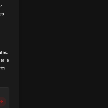
r
es
utés.
er le
cès