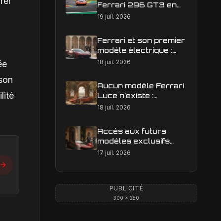
rer
Ferrari 296 GT3 en
action : construire une
19 juil. 2026
image éditoriale qui
raconte la course
Ferrari et son premier
modèle électrique :
calendrier de
18 juil. 2026
ée
lancement en Europe
ison
Aucun modèle Ferrari
lité
Luce n'existe :
clarification sur les
18 juil. 2026
designs Ferrari
Accès aux futurs
modèles exclusifs
Ferrari : l'achat
17 juil. 2026
obligatoire d'une Luce
est-il une réalité ?
PUBLICITÉ
300 × 250