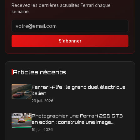
Recevez les dernières actualités Ferrari chaque
semaine.
Adresse email pour la newsletter
S'abonner
Articles récents
Ferrari-Alfa : le grand duel électrique
italien
29 juil. 2026
Photographier une Ferrari 296 GT3
en action : construire une image
éditoriale qui raconte la course
19 juil. 2026