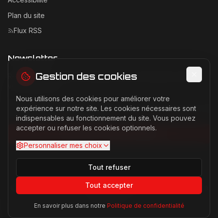
Plan du site
Flux RSS
Newsletter
Gestion des cookies
Recevez les dernières actualités Ferrari directement dans
votre boîte mail.
Nous utilisons des cookies pour améliorer votre
Adresse email pour la newsletter
expérience sur notre site. Les cookies nécessaires sont
indispensables au fonctionnement du site. Vous pouvez
accepter ou refuser les cookies optionnels.
S'abonner à la newsletter
Personnaliser mes choix
Tout refuser
Tout accepter
©
2026
Ferrari Passion. Tous droits réservés. Site non affilié à
Ferrari S.p.A.
En savoir plus dans notre
Politique de confidentialité