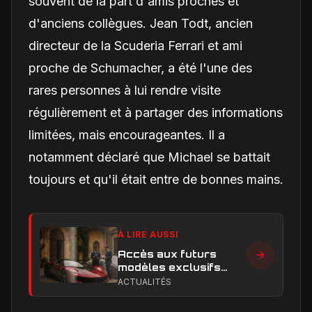
souvent de la part d'amis proches et
d'anciens collègues. Jean Todt, ancien
directeur de la Scuderia Ferrari et ami
proche de Schumacher, a été l'une des
rares personnes à lui rendre visite
régulièrement et à partager des informations
limitées, mais encourageantes. Il a
notamment déclaré que Michael se battait
toujours et qu'il était entre de bonnes mains.
À LIRE AUSSI
Accès aux futurs
modèles exclusifs
Ferrari : l'achat
ACTUALITÉS
obligatoire d'une Luce
est-il une réalité ?