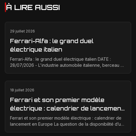
À LIRE AUSSI
29 juillet 2026
Ferrari-Alfa : le grand duel
électrique italien
Ferrari-Alfa : le grand duel électrique italien DATE :
28/07/2026 - L'industrie automobile italienne, berceau de
la passion et de la performance, est à un ...
18 juillet 2026
Ferrari et son premier modèle
électrique : calendrier de lancement
en Europe
Ferrari et son premier modèle électrique : calendrier de
lancement en Europe La question de la disponibilité d’une
Ferrari électrique en Europe suscite bea...