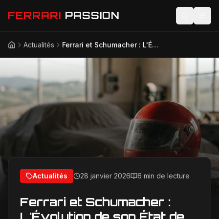
FERRARI
PASSION
Actualités
Ferrari et Schumacher : L'Évolution de son État de Santé, un Mystère Persistant
Accueil
Actualités
Modèles
Compétition
Technologie
Lifestyle
Actualités
28 janvier 2026
6 min de lecture
Ferrari et Schumacher :
L'Évolution de son État de