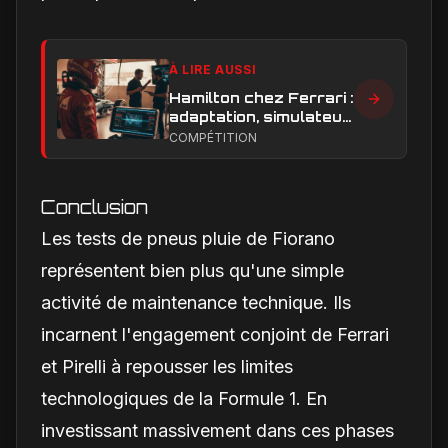
À LIRE AUSSI
Hamilton chez Ferrari :
adaptation, simulateur
et critiques, ce qui
COMPÉTITION
change vraiment pour
la Scuderia
Conclusion
Les tests de pneus pluie de Fiorano
représentent bien plus qu'une simple
activité de maintenance technique. Ils
incarnent l'engagement conjoint de Ferrari
et Pirelli à repousser les limites
technologiques de la Formule 1. En
investissant massivement dans ces phases