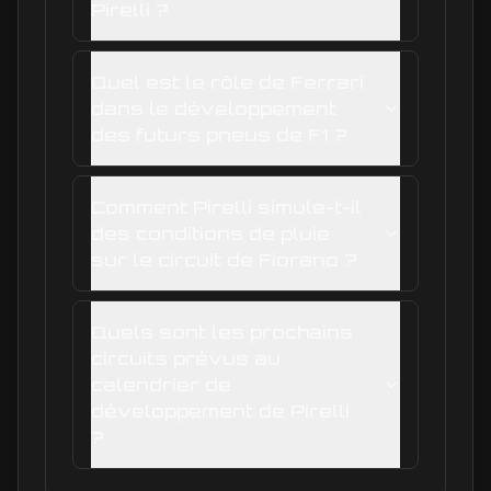
Pirelli ?
Quel est le rôle de Ferrari
dans le développement
des futurs pneus de F1 ?
Comment Pirelli simule-t-il
des conditions de pluie
sur le circuit de Fiorano ?
Quels sont les prochains
circuits prévus au
calendrier de
développement de Pirelli
?