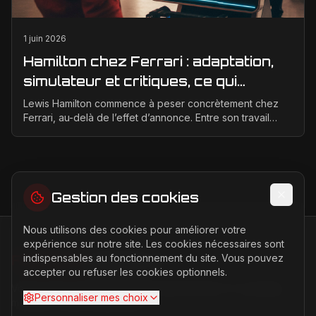
1 juin 2026
Hamilton chez Ferrari : adaptation,
simulateur et critiques, ce qui
change vraiment pour la Scuderia
Lewis Hamilton commence à peser concrètement chez
Ferrari, au-delà de l’effet d’annonce. Entre son travail
d’adaptation, ses heures au simulateur et les cr...
Gestion des cookies
Nous utilisons des cookies pour améliorer votre
expérience sur notre site. Les cookies nécessaires sont
indispensables au fonctionnement du site. Vous pouvez
FERRARI
PASSION
accepter ou refuser les cookies optionnels.
Votre source d'actualités sur l'univers Ferrari. F1, nouveaux
Personnaliser mes choix
modèles, histoire légendaire.