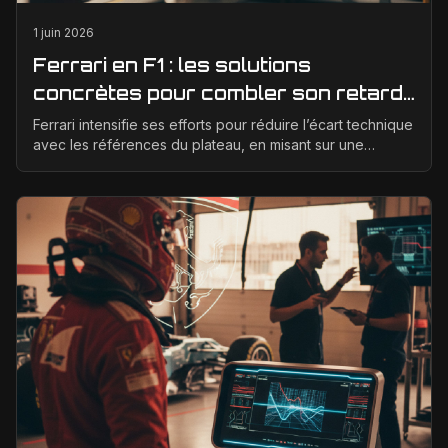
1 juin 2026
Ferrari en F1 : les solutions
concrètes pour combler son retard
technique en 2026
Ferrari intensifie ses efforts pour réduire l’écart technique
avec les références du plateau, en misant sur une
meilleure corrélation entre la soufflerie, ...