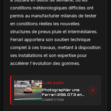
conditions météorologiques difficiles ont
permis au manufacturier milanais de tester
en conditions réelles les nouvelles
structures de pneus pluie et intermédiaires.
Ferrari apportera son soutien technique
complet à ces travaux, mettant à disposition
ses installations et son expertise pour
accélérer l'évolution des gommes.
À LIRE AUSSI
Photographier une
Ferrari 296 GT3 en
action : construire une
COMPÉTITION
image éditoriale qui
raconte la course