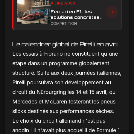
À LIRE AUSSI
Ferrari en F1 : les
solutions concrètes
pour combler son
COMPÉTITION
retard technique en
2026
Le calendrier global de Pirelli en avril
Les essais à Fiorano ne constituent qu'une
étape dans un programme globalement
structuré. Suite aux deux journées italiennes,
Pirelli poursuivra son développement au
circuit du Nürburgring les 14 et 15 avril, où
Mercedes et McLaren testeront les pneus
slicks destinés aux performances sèches.
Le choix du circuit allemand n'est pas
anodin : il n'avait plus accueilli de Formule 1