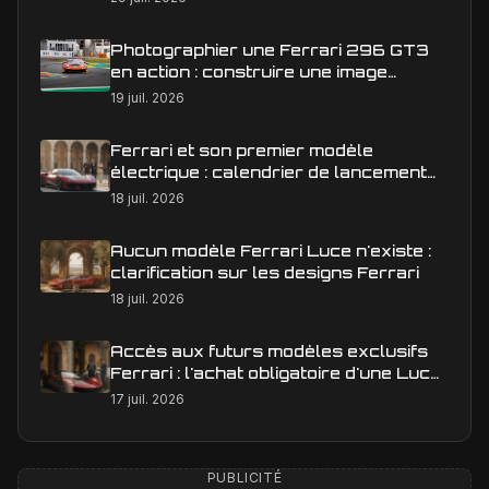
Photographier une Ferrari 296 GT3
en action : construire une image
éditoriale qui raconte la course
19 juil. 2026
Ferrari et son premier modèle
électrique : calendrier de lancement
en Europe
18 juil. 2026
Aucun modèle Ferrari Luce n'existe :
clarification sur les designs Ferrari
18 juil. 2026
Accès aux futurs modèles exclusifs
Ferrari : l'achat obligatoire d'une Luce
est-il une réalité ?
17 juil. 2026
PUBLICITÉ