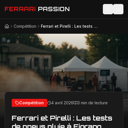
FERRARI
PASSION
Compétition
Ferrari et Pirelli : Les tests de pneus pluie à Fiorano, étape cruciale pour 2027
Accueil
Actualités
Modèles
Compétition
Technologie
Lifestyle
Compétition
4 avril 2026
3 min de lecture
Ferrari et Pirelli : Les tests
de pneus pluie à Fiorano,