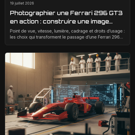
19 juillet 2026
Photographier une Ferrari 296 GT3
en action : construire une image
éditoriale qui raconte la course
Point de vue, vitesse, lumière, cadrage et droits d’usage :
les choix qui transforment le passage d’une Ferrari 296
GT3 en véritable photographie éditoriale.