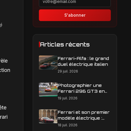
S'abonner
é
Articles récents
Ferrari-Alfa : le grand
vèle
duel électrique italien
ction
29 juil. 2026
Photographier une
Ferrari 296 GT3 en
action : construire une
19 juil. 2026
image éditoriale qui
ête
raconte la course
Ferrari et son premier
rari
modèle électrique :
calendrier de
18 juil. 2026
lancement en Europe