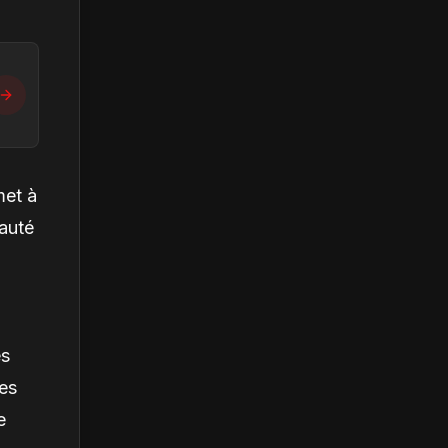
met à
nauté
es
les
e