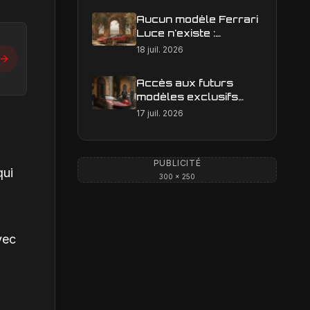
Aucun modèle Ferrari
Luce n'existe :
clarification sur les
18 juil. 2026
designs Ferrari
Accès aux futurs
modèles exclusifs
Ferrari : l'achat
17 juil. 2026
obligatoire d'une Luce
est-il une réalité ?
PUBLICITÉ
qui
300 × 250
vec