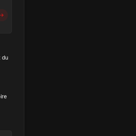
t du
ire