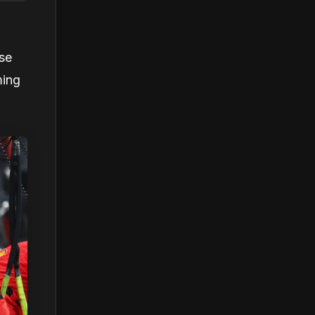
rse
ming