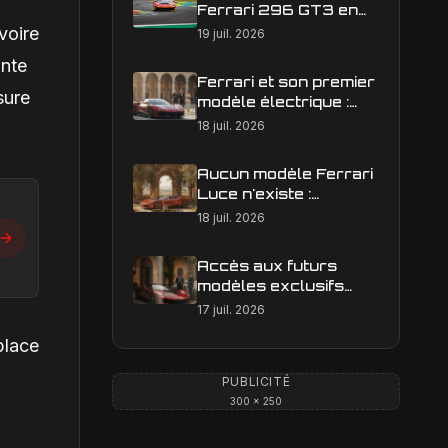
Ferrari 296 GT3 en
action : construire une
voire
19 juil. 2026
image éditoriale qui
ante
raconte la course
Ferrari et son premier
sure
modèle électrique :
calendrier de
18 juil. 2026
lancement en Europe
Aucun modèle Ferrari
Luce n'existe :
clarification sur les
18 juil. 2026
designs Ferrari
Accès aux futurs
modèles exclusifs
Ferrari : l'achat
17 juil. 2026
obligatoire d'une Luce
place
est-il une réalité ?
PUBLICITÉ
300 × 250