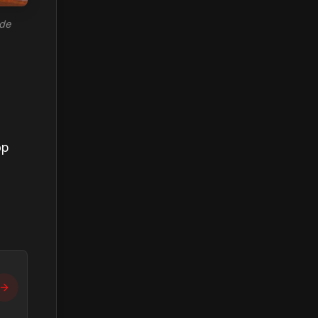
 de
op