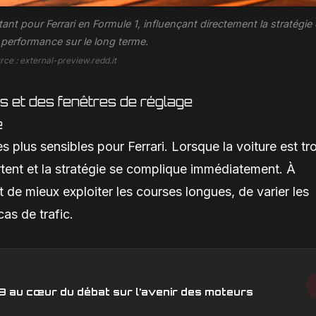
ant pour Ferrari en Formule 1, influençant directement la stratégie
 performance sur le long terme.
rce : external-preview.redd.it
eus et des fenêtres de réglage
é
s plus sensibles pour Ferrari. Lorsque la voiture est tr
rtent et la stratégie se complique immédiatement. À
de mieux exploiter les courses longues, de varier les
as de trafic.
V8 au cœur du débat sur l’avenir des moteurs