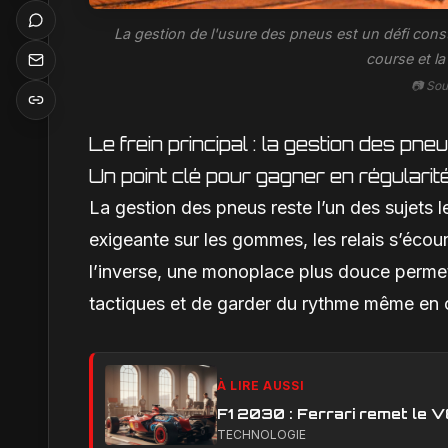
La gestion de l'usure des pneus est un défi const
course et la
📷 Sou
Le frein principal : la gestion des pn
Un point clé pour gagner en régularit
La gestion des pneus reste l’un des sujets le
exigeante sur les gommes, les relais s’écou
l’inverse, une monoplace plus douce permet 
tactiques et de garder du rythme même en c
À LIRE AUSSI
F1 2030 : Ferrari remet le 
TECHNOLOGIE