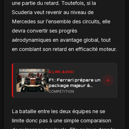
une partie du retard. Toutefois, si la
Scuderia veut revenir au niveau de
Mercedes sur l’ensemble des circuits, elle
devra convertir ses progrès
aérodynamiques en avantage global, tout
en comblant son retard en efficacité moteur.
À LIRE AUSSI
F1 : Ferrari prépare un
package majeur à
Barcelone, un test
COMPÉTITION
décisif pour la SF-26
La bataille entre les deux équipes ne se
limite donc pas à une simple comparaison