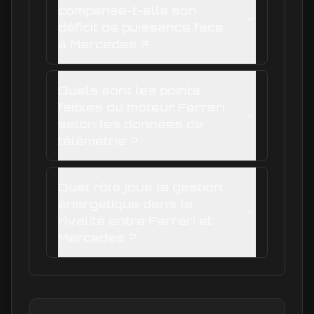
compense-t-elle son
déficit de puissance face
à Mercedes ?
Quels sont les points
faibles du moteur Ferrari
selon les données de
télémétrie ?
Quel rôle joue la gestion
énergétique dans la
rivalité entre Ferrari et
Mercedes ?