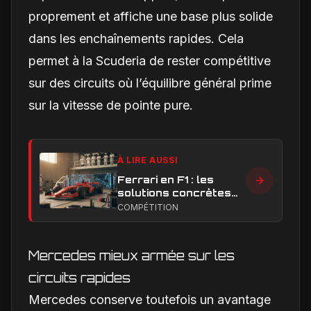
proprement et affiche une base plus solide
dans les enchaînements rapides. Cela
permet à la Scuderia de rester compétitive
sur des circuits où l’équilibre général prime
sur la vitesse de pointe pure.
À LIRE AUSSI
Ferrari en F1 : les
solutions concrètes
pour combler son
COMPÉTITION
retard technique en
2026
Mercedes mieux armée sur les
circuits rapides
Mercedes conserve toutefois un avantage