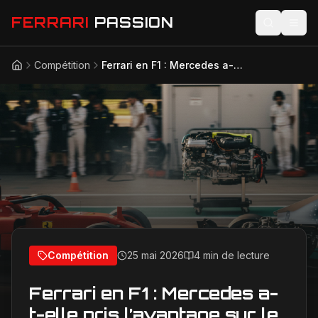
FERRARI
PASSION
Compétition
Ferrari en F1 : Mercedes a-t-elle pris l’avantage sur le plan moteur ?
Accueil
Actualités
Modèles
Compétition
Technologie
Lifestyle
Compétition
25 mai 2026
4 min de lecture
Ferrari en F1 : Mercedes a-
t-elle pris l’avantage sur le