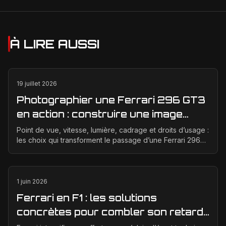
À LIRE AUSSI
19 juillet 2026
Photographier une Ferrari 296 GT3
en action : construire une image
éditoriale qui raconte la course
Point de vue, vitesse, lumière, cadrage et droits d’usage :
les choix qui transforment le passage d’une Ferrari 296
GT3 en véritable photographie éditoriale.
1 juin 2026
Ferrari en F1 : les solutions
concrètes pour combler son retard