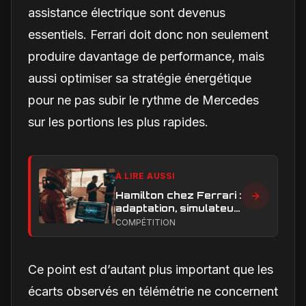
assistance électrique sont devenus
essentiels. Ferrari doit donc non seulement
produire davantage de performance, mais
aussi optimiser sa stratégie énergétique
pour ne pas subir le rythme de Mercedes
sur les portions les plus rapides.
À LIRE AUSSI
Hamilton chez Ferrari :
adaptation, simulateur
et critiques, ce qui
COMPÉTITION
change vraiment pour
la Scuderia
Ce point est d’autant plus important que les
écarts observés en télémétrie ne concernent