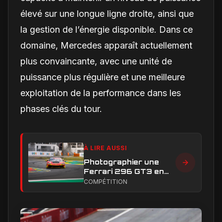
élevé sur une longue ligne droite, ainsi que
la gestion de l’énergie disponible. Dans ce
domaine, Mercedes apparaît actuellement
plus convaincante, avec une unité de
puissance plus régulière et une meilleure
exploitation de la performance dans les
phases clés du tour.
À LIRE AUSSI
Photographier une
Ferrari 296 GT3 en
action : construire une
COMPÉTITION
image éditoriale qui
raconte la course