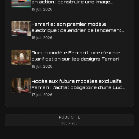
en action : construire une image
éditoriale qui raconte la course
19 juil. 2026
Ferrari et son premier modèle
électrique : calendrier de lancement
en Europe
18 juil. 2026
Aucun modèle Ferrari Luce n'existe :
clarification sur les designs Ferrari
18 juil. 2026
Accès aux futurs modèles exclusifs
Ferrari : l'achat obligatoire d'une Luce
est-il une réalité ?
17 juil. 2026
PUBLICITÉ
300 × 250