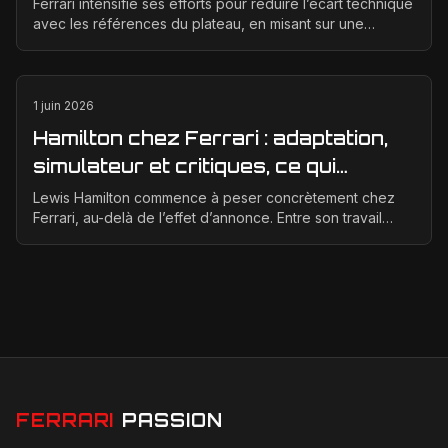
technique en 2026
Ferrari intensifie ses efforts pour réduire l’écart technique
avec les références du plateau, en misant sur une
meilleure corrélation entre la soufflerie, ...
1 juin 2026
Hamilton chez Ferrari : adaptation,
simulateur et critiques, ce qui
change vraiment pour la Scuderia
Lewis Hamilton commence à peser concrètement chez
Ferrari, au-delà de l’effet d’annonce. Entre son travail
d’adaptation, ses heures au simulateur et les cr...
FERRARI
PASSION