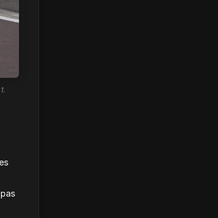
1.
ues
 pas