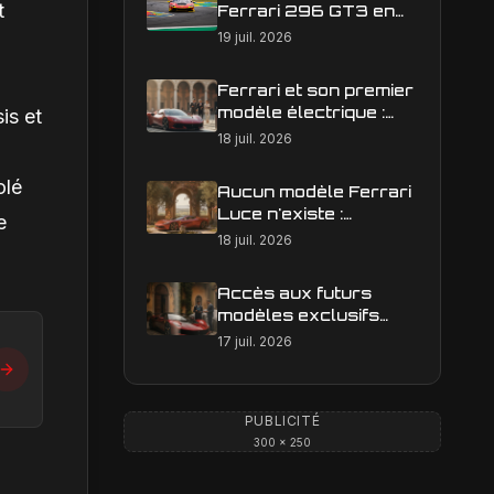
t
Ferrari 296 GT3 en
action : construire une
19 juil. 2026
image éditoriale qui
raconte la course
Ferrari et son premier
modèle électrique :
is et
calendrier de
18 juil. 2026
lancement en Europe
olé
Aucun modèle Ferrari
Luce n'existe :
e
clarification sur les
18 juil. 2026
designs Ferrari
Accès aux futurs
modèles exclusifs
Ferrari : l'achat
17 juil. 2026
obligatoire d'une Luce
est-il une réalité ?
PUBLICITÉ
300 × 250