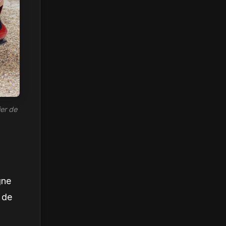
ier de
gne
 de