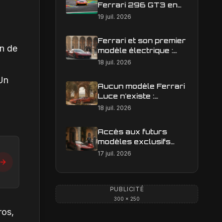
Ferrari 296 GT3 en
action : construire une
19 juil. 2026
image éditoriale qui
raconte la course
Ferrari et son premier
on de
modèle électrique :
calendrier de
18 juil. 2026
lancement en Europe
 Un
Aucun modèle Ferrari
Luce n'existe :
clarification sur les
18 juil. 2026
designs Ferrari
Accès aux futurs
modèles exclusifs
Ferrari : l'achat
17 juil. 2026
obligatoire d'une Luce
est-il une réalité ?
PUBLICITÉ
300 × 250
ros,