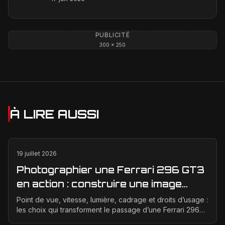
PUBLICITÉ
300 × 250
À LIRE AUSSI
19 juillet 2026
Photographier une Ferrari 296 GT3
en action : construire une image
éditoriale qui raconte la course
Point de vue, vitesse, lumière, cadrage et droits d’usage :
les choix qui transforment le passage d’une Ferrari 296
GT3 en véritable photographie éditoriale.