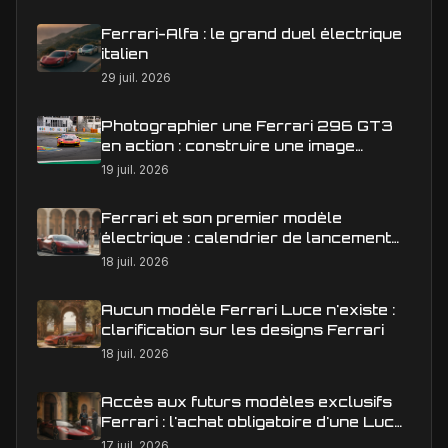
Ferrari-Alfa : le grand duel électrique
italien
29 juil. 2026
Photographier une Ferrari 296 GT3
en action : construire une image
éditoriale qui raconte la course
19 juil. 2026
Ferrari et son premier modèle
électrique : calendrier de lancement
en Europe
18 juil. 2026
Aucun modèle Ferrari Luce n'existe :
clarification sur les designs Ferrari
18 juil. 2026
Accès aux futurs modèles exclusifs
Ferrari : l'achat obligatoire d'une Luce
est-il une réalité ?
17 juil. 2026