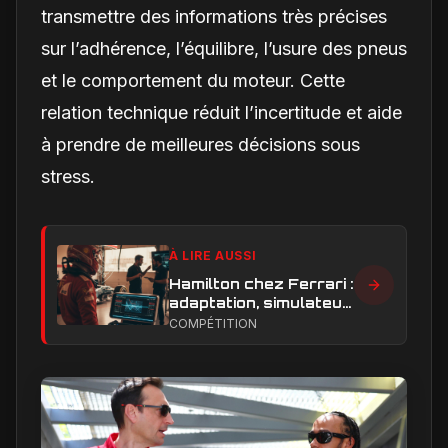
transmettre des informations très précises
sur l’adhérence, l’équilibre, l’usure des pneus
et le comportement du moteur. Cette
relation technique réduit l’incertitude et aide
à prendre de meilleures décisions sous
stress.
À LIRE AUSSI
Hamilton chez Ferrari :
adaptation, simulateur
et critiques, ce qui
COMPÉTITION
change vraiment pour
la Scuderia