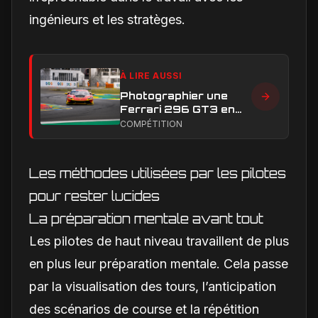
ingénieurs et les stratèges.
À LIRE AUSSI
Photographier une
Ferrari 296 GT3 en
action : construire une
COMPÉTITION
image éditoriale qui
raconte la course
Les méthodes utilisées par les pilotes
pour rester lucides
La préparation mentale avant tout
Les pilotes de haut niveau travaillent de plus
en plus leur préparation mentale. Cela passe
par la visualisation des tours, l’anticipation
des scénarios de course et la répétition