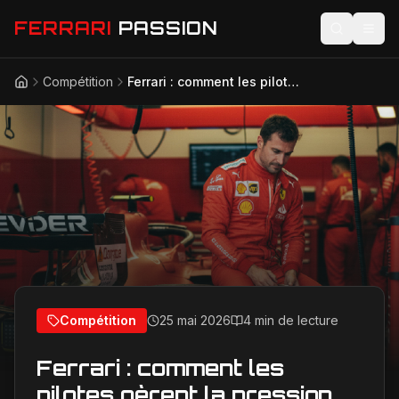
FERRARI
PASSION
Compétition
Ferrari : comment les pilotes gèrent la pression en course et en dehors
Accueil
Actualités
Modèles
Compétition
Technologie
Lifestyle
Compétition
25 mai 2026
4 min de lecture
Ferrari : comment les
pilotes gèrent la pression