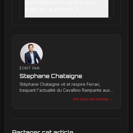
les ingénieurs aide-t-elle
à gérer le stress ?
ÉCRIT PAR
Stephane Chataigne
Stéphane Chataigne vit et respire Ferrari,
traquant l'actualité du Cavallino Rampante aux
quatre coins du globe. Son regard affûté
Voir tous ses articles →
permet de décrypter les tendances et les
secrets de la marque, offrant une plongée
unique dans l'univers de Maranello pour les
passionnés.
Partager cet article