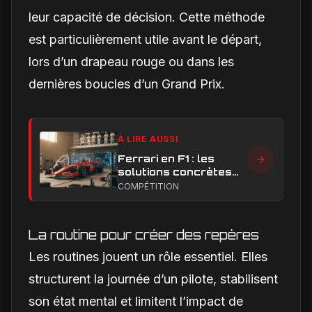
leur capacité de décision. Cette méthode
est particulièrement utile avant le départ,
lors d’un drapeau rouge ou dans les
dernières boucles d’un Grand Prix.
À LIRE AUSSI
Ferrari en F1 : les
solutions concrètes
pour combler son
COMPÉTITION
retard technique en
2026
La routine pour créer des repères
Les routines jouent un rôle essentiel. Elles
structurent la journée d’un pilote, stabilisent
son état mental et limitent l’impact de