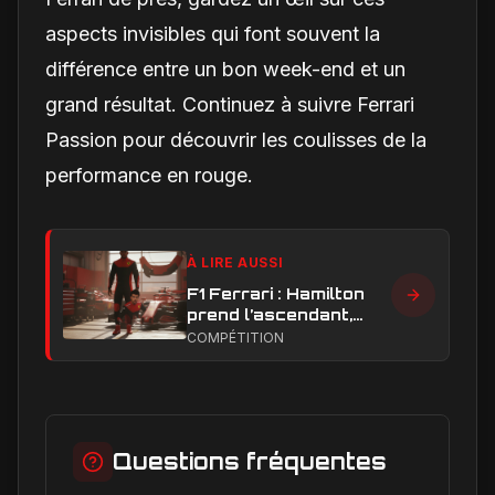
aspects invisibles qui font souvent la
différence entre un bon week-end et un
grand résultat. Continuez à suivre Ferrari
Passion pour découvrir les coulisses de la
performance en rouge.
À LIRE AUSSI
F1 Ferrari : Hamilton
prend l’ascendant,
Leclerc sous pression
COMPÉTITION
dans la hiérarchie
interne
Questions fréquentes