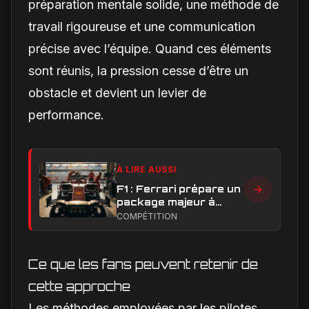
préparation mentale solide, une méthode de
travail rigoureuse et une communication
précise avec l’équipe. Quand ces éléments
sont réunis, la pression cesse d’être un
obstacle et devient un levier de
performance.
À LIRE AUSSI
F1 : Ferrari prépare un
package majeur à
Barcelone, un test
COMPÉTITION
décisif pour la SF-26
Ce que les fans peuvent retenir de
cette approche
Les méthodes employées par les pilotes