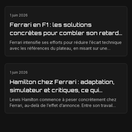
1 juin 2026
Ferrari en F1 : les solutions
concrètes pour combler son retard
technique en 2026
Ferrari intensifie ses efforts pour réduire l’écart technique
avec les références du plateau, en misant sur une
meilleure corrélation entre la soufflerie, ...
1 juin 2026
Hamilton chez Ferrari : adaptation,
simulateur et critiques, ce qui
change vraiment pour la Scuderia
Lewis Hamilton commence à peser concrètement chez
Ferrari, au-delà de l’effet d’annonce. Entre son travail
d’adaptation, ses heures au simulateur et les cr...