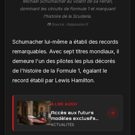
Michael Schumacher au volant de sa Ferrari,
dominant les circuits de Formule 1 et marquant
l'histoire de la Scuderia.
📷 Source : italpassion.fr
Schumacher lui-même a établi des records
remarquables. Avec sept titres mondiaux, il
demeure l'un des pilotes les plus décorés
de l'histoire de la Formule 1, égalant le
record établi par Lewis Hamilton.
À LIRE AUSSI
Accès aux futurs
modèles exclusifs
Ferrari : l'achat
ACTUALITÉS
obligatoire d'une Luce