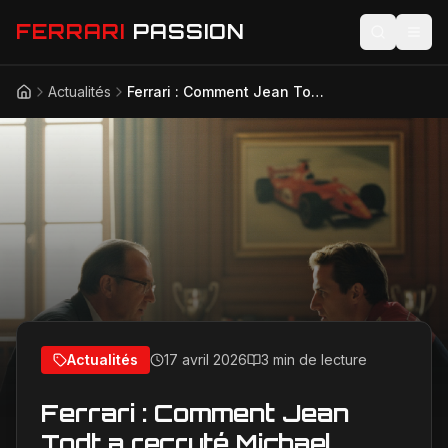
FERRARI
PASSION
Actualités
Ferrari : Comment Jean Todt a recruté Michael Schumacher en une seule journée
Accueil
Actualités
Modèles
Compétition
Technologie
Lifestyle
Actualités
17 avril 2026
3 min de lecture
Ferrari : Comment Jean
Todt a recruté Michael