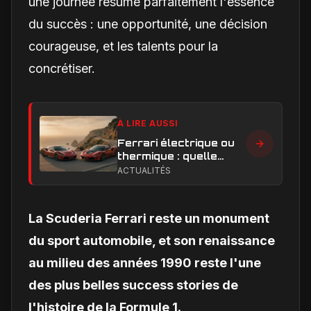
une journée résume parfaitement l'essence
du succès : une opportunité, une décision
courageuse, et les talents pour la
concrétiser.
À LIRE AUSSI
Ferrari électrique ou
thermique : quelle
performance et quelle
ACTUALITÉS
expérience de
conduite privilégier ?
La Scuderia Ferrari reste un monument
du sport automobile, et son renaissance
au milieu des années 1990 reste l'une
des plus belles success stories de
l'histoire de la Formule 1.