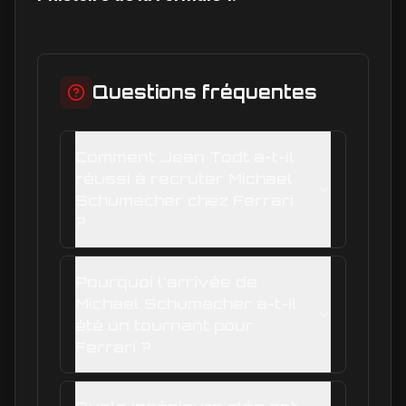
Questions fréquentes
Comment Jean Todt a-t-il
réussi à recruter Michael
Schumacher chez Ferrari
?
Pourquoi l'arrivée de
Michael Schumacher a-t-il
été un tournant pour
Ferrari ?