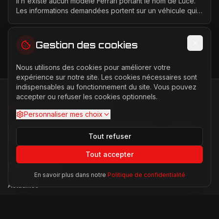
Il n'existe aucun modèle Ferrari portant le nom de Luce.
Les informations demandées portent sur un véhicule qui
n'a jamais été conçu, produit ou présenté p...
Gestion des cookies
Nous utilisons des cookies pour améliorer votre
expérience sur notre site. Les cookies nécessaires sont
indispensables au fonctionnement du site. Vous pouvez
accepter ou refuser les cookies optionnels.
FERRARI
PASSION
Personnaliser mes choix
Votre source d'actualités sur l'univers Ferrari. F1, nouveaux
Tout refuser
modèles, histoire légendaire.
Tout accepter
Catégories
En savoir plus dans notre
Politique de confidentialité
Actualités
Modèles
Compétition