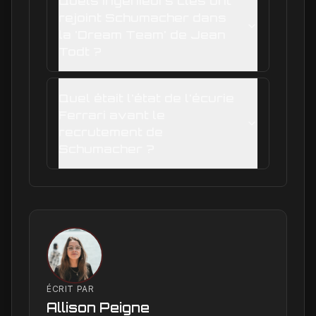
Quels ingénieurs clés ont
rejoint Schumacher dans
la 'Dream Team' de Jean
Todt ?
Quel était l'état de l'écurie
Ferrari avant le
recrutement de
Schumacher ?
ÉCRIT PAR
Allison Peigne