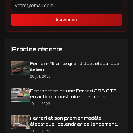
Adresse email pour la newsletter
S'abonner
Articles récents
Ferrari-Alfa : le grand duel électrique
italien
29 juil. 2026
Photographier une Ferrari 296 GT3
en action : construire une image
éditoriale qui raconte la course
19 juil. 2026
Ferrari et son premier modèle
électrique : calendrier de lancement
en Europe
18 juil. 2026