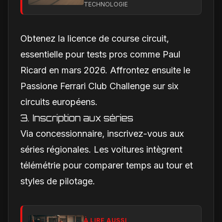
performance en ligne
TECHNOLOGIE
droite qui handicapent
la Scuderia
Obtenez la licence de course circuit,
essentielle pour tests pros comme Paul
Ricard en mars 2026. Affrontez ensuite le
Passione Ferrari Club Challenge sur six
circuits européens.
3. Inscription aux séries
Via concessionnaire, inscrivez-vous aux
séries régionales. Les voitures intègrent
télémétrie pour comparer temps au tour et
styles de pilotage.
À LIRE AUSSI