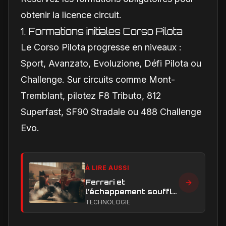
obtenir la licence circuit.
1. Formations initiales Corso Pilota
Le Corso Pilota progresse en niveaux :
Sport, Avanzato, Evoluzione, Défi Pilota ou
Challenge. Sur circuits comme Mont-
Tremblant, pilotez F8 Tributo, 812
Superfast, SF90 Stradale ou 488 Challenge
Evo.
À LIRE AUSSI
Ferrari et
l’échappement soufflé
en Formule 1 : le
TECHNOLOGIE
secret technique qui
alimente encore les