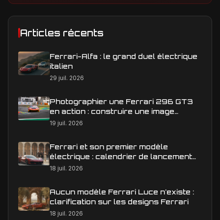
Articles récents
Ferrari-Alfa : le grand duel électrique
italien
29 juil. 2026
Photographier une Ferrari 296 GT3
en action : construire une image
éditoriale qui raconte la course
19 juil. 2026
Ferrari et son premier modèle
électrique : calendrier de lancement
en Europe
18 juil. 2026
Aucun modèle Ferrari Luce n'existe :
clarification sur les designs Ferrari
18 juil. 2026