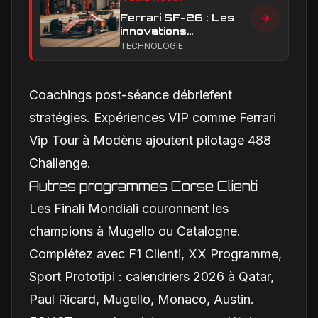
Ferrari SF-26 : Les
innovations
aérodynamiques qui
TECHNOLOGIE
façonnent la saison
2026
Coachings post-séance débriefent
stratégies. Expériences VIP comme Ferrari
Vip Tour à Modène ajoutent pilotage 488
Challenge.
Autres programmes Corse Clienti
Les Finali Mondiali couronnent les
champions à Mugello ou Catalogne.
Complétez avec F1 Clienti, XX Programme,
Sport Prototipi : calendriers 2026 à Qatar,
Paul Ricard, Mugello, Monaco, Austin.