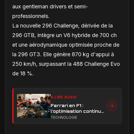
aux gentleman drivers et semi-
professionnels.
La nouvelle 296 Challenge, dérivée de la
296 GTB, intègre un V6 hybride de 700 ch
et une aérodynamique optimisée proche de
la 296 GT3. Elle génère 870 kg d'appui à
250 km/h, surpassant la 488 Challenge Evo
de 18 %.
À LIRE AUSSI
Ferrari en F1 :
l’optimisation continue,
clé de la remontée et
TECHNOLOGIE
du développement
moteur