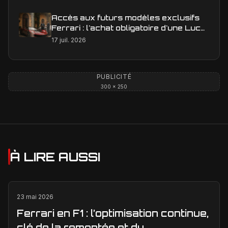
Accès aux futurs modèles exclusifs
Ferrari : l'achat obligatoire d'une Luce
est-il une réalité ?
17 juil. 2026
PUBLICITÉ
300 × 250
À LIRE AUSSI
23 mai 2026
Ferrari en F1 : l’optimisation continue,
clé de la remontée et du