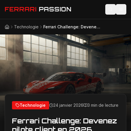
FERRARI
PASSION
Technologie
Ferrari Challenge: Devenez pilote client en 2026
Accueil
Actualités
Modèles
Compétition
Technologie
Lifestyle
Technologie
24 janvier 2026
3 min de lecture
Ferrari Challenge: Devenez
pilote client en 2026