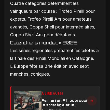
Quatre catégories déterminent les
vainqueurs par course : Trofeo Pirelli pour
experts, Trofeo Pirelli Am pour amateurs
avancés, Coppa Shell pour intermédiaires,
Coppa Shell Am pour débutants.
Calendriers mondiaux 2026
Les séries régionales préparent les pilotes à
la finale des Finali Mondiali en Catalogne.
L'Europe fête sa 34e édition avec sept
manches iconiques.
À LIRE AUSSI
Ferrari en F1 : pourquoi
la stratégie et la
technique sont sous