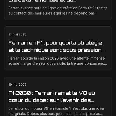
développement moteur
Ferrari avance sur une ligne de crête en Formule 1 : rester
au contact des meilleures équipes ne dépend pas
seulement d’un bon concept de départ, mais d’un...
21 mai 2026
Ferrari en F1 : pourquoi la stratégie
et la technique sont sous pression
en 2026
Ferrari aborde la saison 2026 avec une attente immense
et une marge d’erreur quasi nulle. Entre une concurrence
qui progresse vite, des règles techniques e...
19 mai 2026
F1 2030 : Ferrari remet le V8 au
cœur du débat sur l’avenir des
moteurs
Le retour du moteur V8 en Formule 1 n’est plus une idée
marginale. Depuis plusieurs jours, le sujet s’impose au