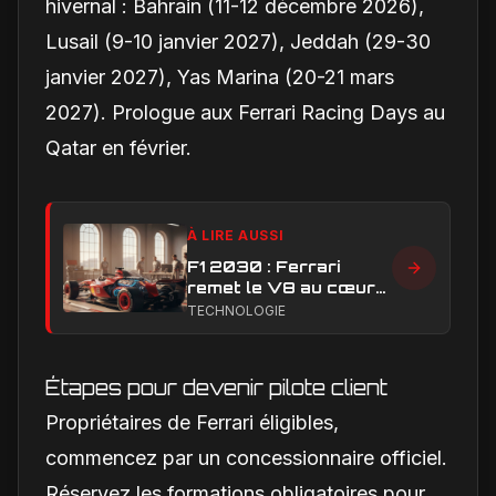
hivernal : Bahrain (11-12 décembre 2026),
Lusail (9-10 janvier 2027), Jeddah (29-30
janvier 2027), Yas Marina (20-21 mars
2027). Prologue aux Ferrari Racing Days au
Qatar en février.
À LIRE AUSSI
F1 2030 : Ferrari
remet le V8 au cœur
du débat sur l’avenir
TECHNOLOGIE
des moteurs
Étapes pour devenir pilote client
Propriétaires de Ferrari éligibles,
commencez par un concessionnaire officiel.
Réservez les formations obligatoires pour