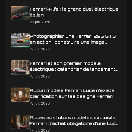
Ferrari-Alfa : le grand duel électrique
italien
29 juil. 2026
Photographier une Ferrari 296 GT3
en action : construire une image
éditoriale qui raconte la course
19 juil. 2026
Ferrari et son premier modèle
électrique : calendrier de lancement
en Europe
18 juil. 2026
Aucun modèle Ferrari Luce n'existe :
clarification sur les designs Ferrari
18 juil. 2026
Accès aux futurs modèles exclusifs
Ferrari : l'achat obligatoire d'une Luce
est-il une réalité ?
17 juil. 2026