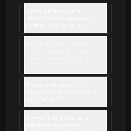
Quand se déroule le
Ferrari Challenge 2026
au circuit du Mugello ?
Quel modèle de voiture
est utilisé lors de cette
compétition monomarque
?
Pourquoi le circuit du
Mugello est-il si important
pour Ferrari ?
Comment se déroule le
championnat Ferrari