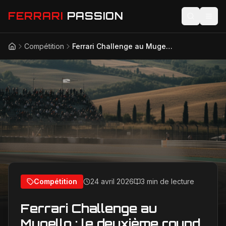
FERRARI
PASSION
Compétition
Ferrari Challenge au Mugello : le deuxième round 2026 s'invite sur la piste mythique toscane
Accueil
Actualités
Modèles
Compétition
Technologie
Lifestyle
Compétition
24 avril 2026
3 min de lecture
Ferrari Challenge au
Mugello : le deuxième round