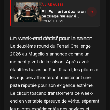
À LIRE AUSSI
F1 : Ferrari prépare un
package majeur à
Barcelone, un test
COMPÉTITION
décisif pour la SF-26
Un week-end décisif pour la saison
Le deuxième round du Ferrari Challenge
2026 au Mugello s'annonce comme un
moment pivot de la saison. Après avoir
établi les bases au Paul Ricard, les pilotes et
les équipes affronteront maintenant une
piste réputée pour son exigence extrême.
Le circuit toscano transformera ce week-
end en véritable épreuve de vérité, séparant
les pilotes expérimentés des novices et