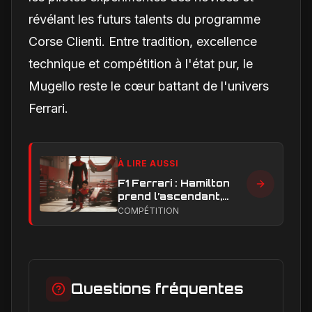
révélant les futurs talents du programme
Corse Clienti. Entre tradition, excellence
technique et compétition à l'état pur, le
Mugello reste le cœur battant de l'univers
Ferrari.
À LIRE AUSSI
F1 Ferrari : Hamilton
prend l’ascendant,
Leclerc sous pression
COMPÉTITION
dans la hiérarchie
interne
Questions fréquentes