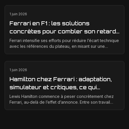
1 juin 2026
Ferrari en F1 : les solutions
concrètes pour combler son retard
technique en 2026
Ferrari intensifie ses efforts pour réduire l’écart technique
avec les références du plateau, en misant sur une
meilleure corrélation entre la soufflerie, ...
1 juin 2026
Hamilton chez Ferrari : adaptation,
simulateur et critiques, ce qui
change vraiment pour la Scuderia
Lewis Hamilton commence à peser concrètement chez
Ferrari, au-delà de l’effet d’annonce. Entre son travail
d’adaptation, ses heures au simulateur et les cr...