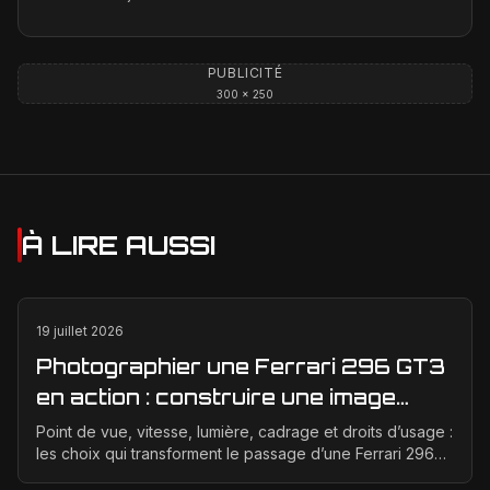
PUBLICITÉ
300 × 250
À LIRE AUSSI
19 juillet 2026
Photographier une Ferrari 296 GT3
en action : construire une image
éditoriale qui raconte la course
Point de vue, vitesse, lumière, cadrage et droits d’usage :
les choix qui transforment le passage d’une Ferrari 296
GT3 en véritable photographie éditoriale.