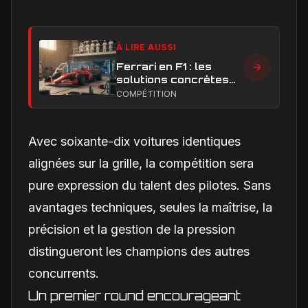
À LIRE AUSSI
Ferrari en F1 : les
solutions concrètes
pour combler son
COMPÉTITION
retard technique en
2026
Avec soixante-dix voitures identiques
alignées sur la grille, la compétition sera
pure expression du talent des pilotes. Sans
avantages techniques, seules la maîtrise, la
précision et la gestion de la pression
distingueront les champions des autres
concurrents.
Un premier round encourageant