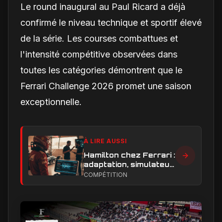
Le round inaugural au Paul Ricard a déjà
confirmé le niveau technique et sportif élevé
de la série. Les courses combattues et
l'intensité compétitive observées dans
toutes les catégories démontrent que le
Ferrari Challenge 2026 promet une saison
exceptionnelle.
À LIRE AUSSI
Hamilton chez Ferrari :
adaptation, simulateur
et critiques, ce qui
COMPÉTITION
change vraiment pour
la Scuderia