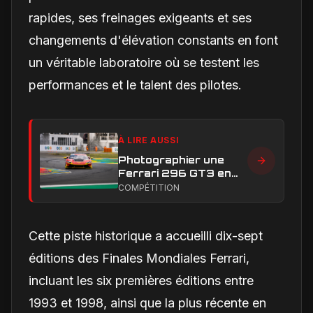
rapides, ses freinages exigeants et ses
changements d'élévation constants en font
un véritable laboratoire où se testent les
performances et le talent des pilotes.
À LIRE AUSSI
Photographier une
Ferrari 296 GT3 en
action : construire une
COMPÉTITION
image éditoriale qui
raconte la course
Cette piste historique a accueilli dix-sept
éditions des Finales Mondiales Ferrari,
incluant les six premières éditions entre
1993 et 1998, ainsi que la plus récente en