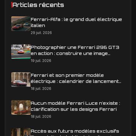
Articles récents
Ferrari-Alfa : le grand duel électrique
italien
29 juil. 2026
Photographier une Ferrari 296 GT3
en action : construire une image
éditoriale qui raconte la course
19 juil. 2026
Ferrari et son premier modèle
électrique : calendrier de lancement
en Europe
18 juil. 2026
Aucun modèle Ferrari Luce n'existe :
clarification sur les designs Ferrari
18 juil. 2026
Accès aux futurs modèles exclusifs