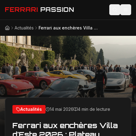
FERRARI
PASSION
Actualités
Ferrari aux enchères Villa d'Este 2026 : Plateau exceptionnel avec LaFerrari de Felipe Massa à 5 millions d'euros
Accueil
Actualités
Modèles
Compétition
Technologie
Lifestyle
Actualités
14 mai 2026
4 min de lecture
Ferrari aux enchères Villa
d'Este 2026 : Plateau