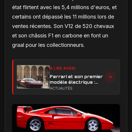
état flirtent avec les 5,4 millions d'euros, et
certains ont dépassé les 11 millions lors de
ventes récentes. Son V12 de 520 chevaux
et son châssis F1 en carbone en font un
graal pour les collectionneurs.
À LIRE AUSSI
Ferrari et son premier
modèle électrique :
calendrier de
ACTUALITÉS
lancement en Europe