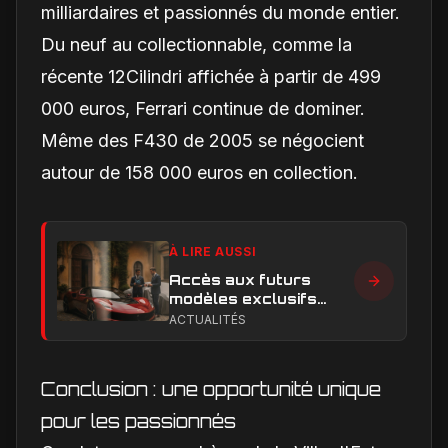
milliardaires et passionnés du monde entier.
Du neuf au collectionnable, comme la
récente 12Cilindri affichée à partir de 499
000 euros, Ferrari continue de dominer.
Même des F430 de 2005 se négocient
autour de 158 000 euros en collection.
À LIRE AUSSI
Accès aux futurs
modèles exclusifs
Ferrari : l'achat
ACTUALITÉS
obligatoire d'une Luce
est-il une réalité ?
Conclusion : une opportunité unique
pour les passionnés