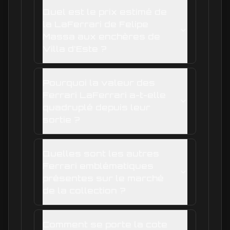
Quel est le prix estimé de
la LaFerrari de Felipe
Massa aux enchères de
Villa d'Este ?
Pourquoi la valeur des
Ferrari LaFerrari a-t-elle
quadruplé depuis leur
sortie ?
Quelles sont les autres
Ferrari emblématiques
présentes sur le marché
de la collection ?
Comment se porte la cote