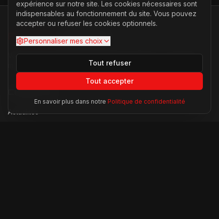
expérience sur notre site. Les cookies nécessaires sont
indispensables au fonctionnement du site. Vous pouvez
accepter ou refuser les cookies optionnels.
FERRARI
PASSION
Personnaliser mes choix
Votre source d'actualités sur l'univers Ferrari. F1, nouveaux
Tout refuser
modèles, histoire légendaire.
Tout accepter
Catégories
En savoir plus dans notre
Politique de confidentialité
Actualités
Modèles
Compétition
Technologie
Lifestyle
Informations