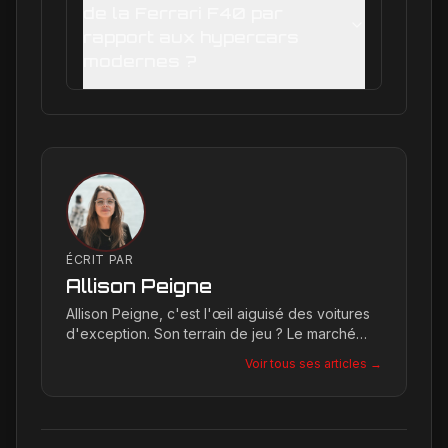
de la Ferrari F40 par
rapport aux hypercars
modernes ?
ÉCRIT PAR
Allison Peigne
Allison Peigne, c'est l'œil aiguisé des voitures
d'exception. Son terrain de jeu ? Le marché
international du luxe, où elle décortique avec
Voir tous ses articles →
une passion contagieuse les dernières
créations, notamment chez Ferrari, sa marque
de prédilection.