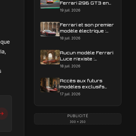
Ferrari 296 GT3 en
action : construire une
19 juil. 2026
image éditoriale qui
raconte la course
Ferrari et son premier
modèle électrique :
calendrier de
18 juil. 2026
tique
lancement en Europe
ia,
Aucun modèle Ferrari
Luce n'existe :
clarification sur les
18 juil. 2026
s
designs Ferrari
Accès aux futurs
modèles exclusifs
Ferrari : l'achat
17 juil. 2026
obligatoire d'une Luce
est-il une réalité ?
PUBLICITÉ
300 × 250