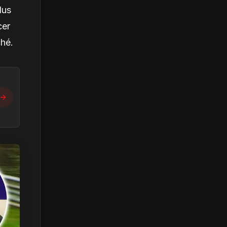
lus
cer
ché.