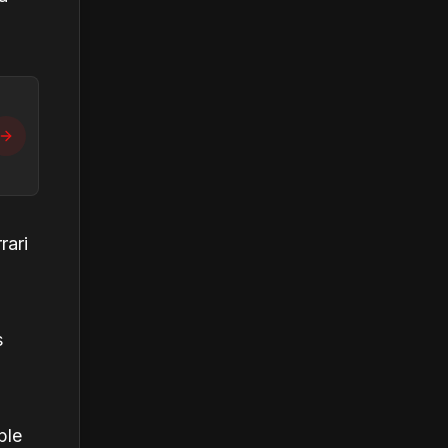
rari
s
ple