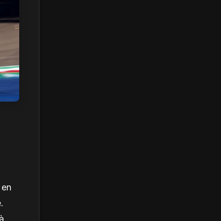
 en
.
 à