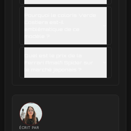
Pourquoi le coloris Verde
Costiera est-il
emblématique de ce
modèle ?
Quel est le prix de la
Ferrari Amalfi Spider sur
le marché japonais ?
ÉCRIT PAR