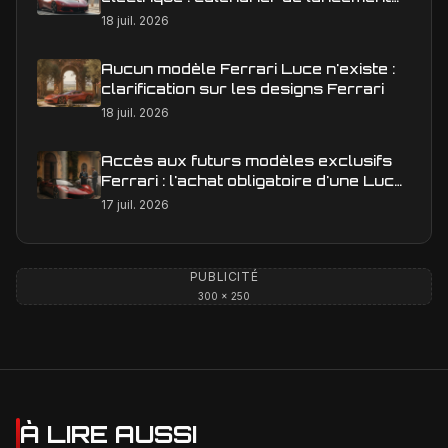
en Europe
18 juil. 2026
Aucun modèle Ferrari Luce n'existe :
clarification sur les designs Ferrari
18 juil. 2026
Accès aux futurs modèles exclusifs
Ferrari : l'achat obligatoire d'une Luce
est-il une réalité ?
17 juil. 2026
PUBLICITÉ
300 × 250
À LIRE AUSSI