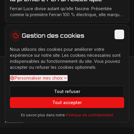
Ferrari Luce divise autant qu’elle fascine. Présentée
comme la première Ferrari 100 % électrique, elle marque
un tournant historique pour la marque de Mara...
Gestion des cookies
Nous utilisons des cookies pour améliorer votre
expérience sur notre site. Les cookies nécessaires sont
indispensables au fonctionnement du site. Vous pouvez
accepter ou refuser les cookies optionnels.
FERRARI
PASSION
Personnaliser mes choix
Votre source d'actualités sur l'univers Ferrari. F1, nouveaux
Tout refuser
modèles, histoire légendaire.
Tout accepter
Catégories
En savoir plus dans notre
Politique de confidentialité
Actualités
Modèles