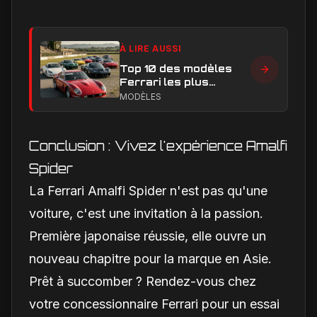
À LIRE AUSSI
Top 10 des modèles
Ferrari les plus
emblématiques : les
MODÈLES
voitures qui ont
marqué l’histoire
Conclusion : Vivez l'expérience Amalfi
Spider
La Ferrari Amalfi Spider n'est pas qu'une
voiture, c'est une invitation à la passion.
Première japonaise réussie, elle ouvre un
nouveau chapitre pour la marque en Asie.
Prêt à succomber ? Rendez-vous chez
votre concessionnaire Ferrari pour un essai