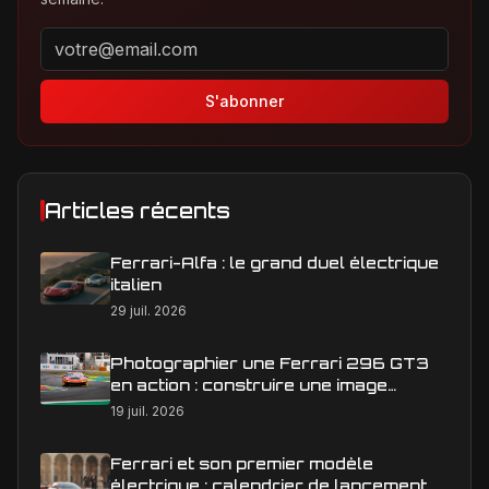
Adresse email pour la newsletter
S'abonner
Articles récents
Ferrari-Alfa : le grand duel électrique
italien
29 juil. 2026
Photographier une Ferrari 296 GT3
en action : construire une image
éditoriale qui raconte la course
19 juil. 2026
Ferrari et son premier modèle
électrique : calendrier de lancement