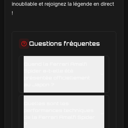
inoubliable et rejoignez la légende en direct
!
Questions fréquentes
Quand la Ferrari Amalfi
Spider a-t-elle été
présentée officiellement
au Japon ?
Quelles sont les
performances techniques
de la Ferrari Amalfi Spider
?