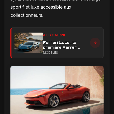
sportif et luxe accessible aux
collectionneurs.
À LIRE AUSSI
Ferrari Luce : la
première Ferrari
électrique peut-elle
MODÈLES
faire taire les critiques
sur son design ?