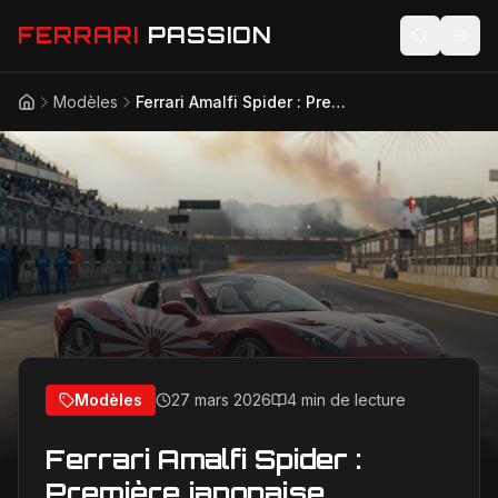
FERRARI
PASSION
Modèles
Ferrari Amalfi Spider : Première japonaise triomphale à Suzuka
Accueil
Actualités
Modèles
Compétition
Technologie
Lifestyle
Modèles
27 mars 2026
4 min de lecture
Ferrari Amalfi Spider :
Première japonaise