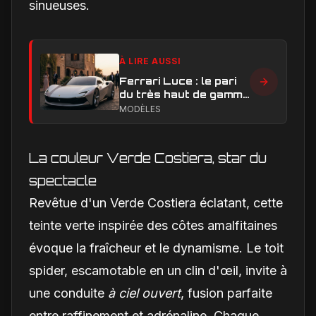
sinueuses.
À LIRE AUSSI
Ferrari Luce : le pari
du très haut de gamme
peut-il réussir ?
MODÈLES
La couleur Verde Costiera, star du
spectacle
Revêtue d'un Verde Costiera éclatant, cette
teinte verte inspirée des côtes amalfitaines
évoque la fraîcheur et le dynamisme. Le toit
spider, escamotable en un clin d'œil, invite à
une conduite
à ciel ouvert
, fusion parfaite
entre raffinement et adrénaline. Chaque