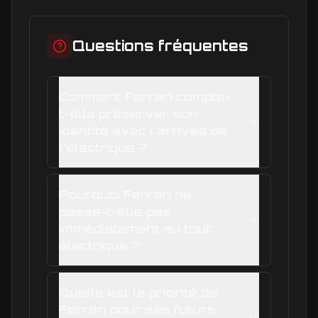
Questions fréquentes
Comment Ferrari compte-
t-elle préserver son
identité avec l'arrivée de
l'électrique ?
Pourquoi Ferrari ne
passe-t-elle pas
immédiatement au tout
électrique ?
Quelle est la priorité de
Ferrari pour ses futurs