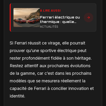
À LIRE AUSSI
Ferrari électrique ou
thermique : quelle
performance et quelle
ACTUALITÉS
expérience de
conduite privilégier ?
Si Ferrari réussit ce virage, elle pourrait
prouver qu’une sportive électrique peut
rester profondément fidèle à son héritage.
Restez attentif aux prochaines évolutions
de la gamme, car c’est dans les prochains
modèles que se mesurera réellement la
capacité de Ferrari à concilier innovation et
identité.