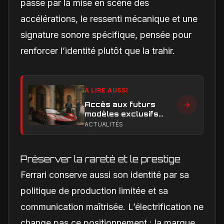
passe par la mise en scène des
accélérations, le ressenti mécanique et une
signature sonore spécifique, pensée pour
renforcer l’identité plutôt que la trahir.
À LIRE AUSSI
Accès aux futurs
modèles exclusifs
Ferrari : l'achat
ACTUALITÉS
obligatoire d'une Luce
est-il une réalité ?
Préserver la rareté et le prestige
Ferrari conserve aussi son identité par sa
politique de production limitée et sa
communication maîtrisée. L’électrification ne
change pas ce positionnement : la marque