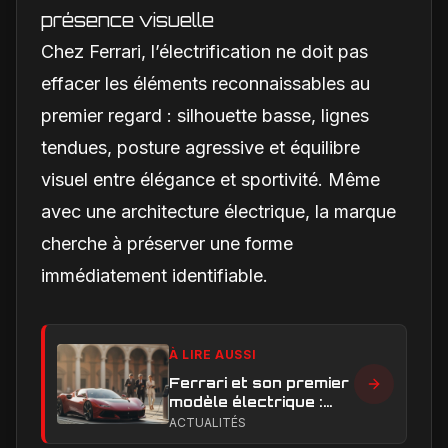
présence visuelle
Chez Ferrari, l’électrification ne doit pas
effacer les éléments reconnaissables au
premier regard : silhouette basse, lignes
tendues, posture agressive et équilibre
visuel entre élégance et sportivité. Même
avec une architecture électrique, la marque
cherche à préserver une forme
immédiatement identifiable.
À LIRE AUSSI
Ferrari et son premier
modèle électrique :
calendrier de
ACTUALITÉS
lancement en Europe