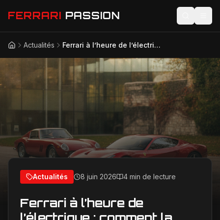
FERRARI
PASSION
Actualités
Ferrari à l’heure de l’électrique : comment la marque préserve son identité
Accueil
Actualités
Modèles
Compétition
Technologie
Lifestyle
Actualités
8 juin 2026
4 min de lecture
Ferrari à l’heure de
l’électrique : comment la