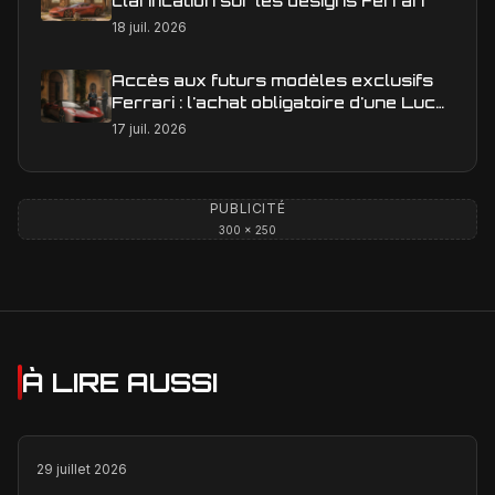
clarification sur les designs Ferrari
18 juil. 2026
Accès aux futurs modèles exclusifs
Ferrari : l'achat obligatoire d'une Luce
est-il une réalité ?
17 juil. 2026
PUBLICITÉ
300 × 250
À LIRE AUSSI
29 juillet 2026