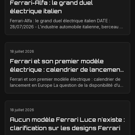
Ferrari-Alfa : le grand duel
électrique italien
Ferrari-Alfa : le grand duel électrique italien DATE :
28/07/2026 - L'industrie automobile italienne, berceau de
la passion et de la performance, est à un ...
18 juillet 2026
Ferrari et son premier modèle
électrique : calendrier de lancement
en Europe
Ferrari et son premier modèle électrique : calendrier de
lancement en Europe La question de la disponibilité d’une
Ferrari électrique en Europe suscite bea...
18 juillet 2026
Aucun modèle Ferrari Luce n'existe :
clarification sur les designs Ferrari