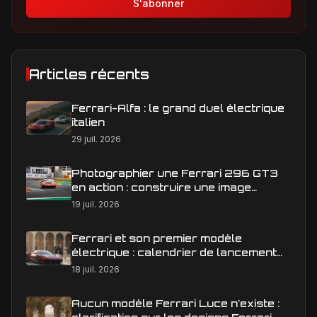
S'abonner
Articles récents
Ferrari-Alfa : le grand duel électrique
italien
29 juil. 2026
Photographier une Ferrari 296 GT3
en action : construire une image
éditoriale qui raconte la course
19 juil. 2026
Ferrari et son premier modèle
électrique : calendrier de lancement
en Europe
18 juil. 2026
Aucun modèle Ferrari Luce n'existe :