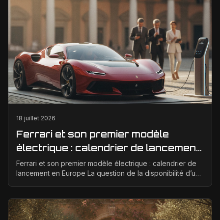
18 juillet 2026
Ferrari et son premier modèle
électrique : calendrier de lancement
en Europe
Ferrari et son premier modèle électrique : calendrier de
lancement en Europe La question de la disponibilité d’une
Ferrari électrique en Europe suscite bea...