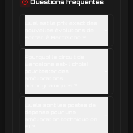
Questions fréquentes
Quel est le prix exact des
nouvelles évolutions de
Ferrari à Barcelone ?
Pourquoi le circuit de
Barcelone est-il choisi
pour tester des
améliorations
aérodynamiques ?
Quels sont les postes de
dépense pour une
amélioration technique en
F1 ?