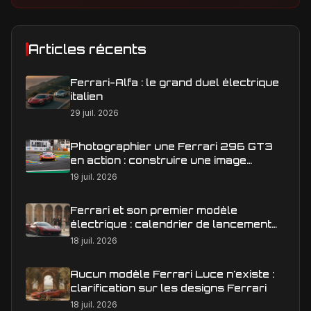
Articles récents
Ferrari-Alfa : le grand duel électrique
italien
29 juil. 2026
Photographier une Ferrari 296 GT3
en action : construire une image
éditoriale qui raconte la course
19 juil. 2026
Ferrari et son premier modèle
électrique : calendrier de lancement
en Europe
18 juil. 2026
Aucun modèle Ferrari Luce n'existe :
clarification sur les designs Ferrari
18 juil. 2026