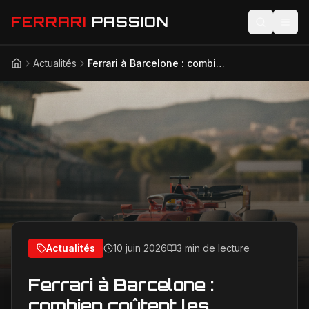
FERRARI
PASSION
Actualités
Ferrari à Barcelone : combien coûtent les nouvelles améliorations aérodynamiques ?
Accueil
Actualités
Modèles
Compétition
Technologie
Lifestyle
Actualités
10 juin 2026
3 min de lecture
Ferrari à Barcelone :
combien coûtent les