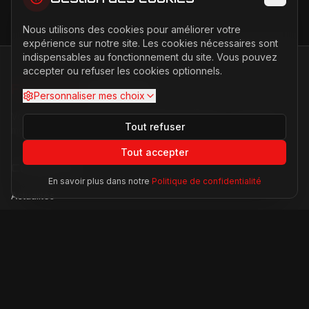
Nous utilisons des cookies pour améliorer votre
expérience sur notre site. Les cookies nécessaires sont
indispensables au fonctionnement du site. Vous pouvez
accepter ou refuser les cookies optionnels.
FERRARI
PASSION
Personnaliser mes choix
Votre source d'actualités sur l'univers Ferrari. F1, nouveaux
Tout refuser
modèles, histoire légendaire.
Tout accepter
Catégories
En savoir plus dans notre
Politique de confidentialité
Actualités
Modèles
Compétition
Technologie
Lifestyle