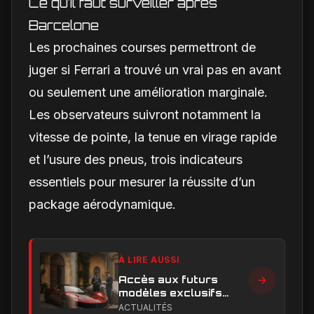
Ce qu’il faut surveiller après
Barcelone
Les prochaines courses permettront de
juger si Ferrari a trouvé un vrai pas en avant
ou seulement une amélioration marginale.
Les observateurs suivront notamment la
vitesse de pointe, la tenue en virage rapide
et l’usure des pneus, trois indicateurs
essentiels pour mesurer la réussite d’un
package aérodynamique.
À LIRE AUSSI
Accès aux futurs
modèles exclusifs
Ferrari : l'achat
ACTUALITÉS