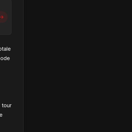
otale
mode
 tour
e