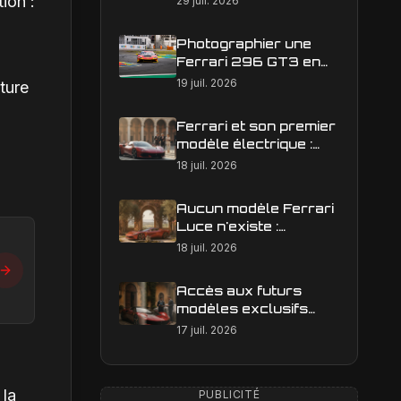
ion :
29 juil. 2026
Photographier une
Ferrari 296 GT3 en
action : construire une
19 juil. 2026
ture
image éditoriale qui
raconte la course
Ferrari et son premier
modèle électrique :
calendrier de
18 juil. 2026
lancement en Europe
Aucun modèle Ferrari
Luce n'existe :
clarification sur les
18 juil. 2026
designs Ferrari
Accès aux futurs
modèles exclusifs
Ferrari : l'achat
17 juil. 2026
obligatoire d'une Luce
est-il une réalité ?
 la
PUBLICITÉ