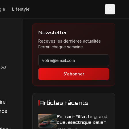
gie
Lifestyle
Newsletter
Recevez les dernières actualités
Ferrari chaque semaine.
Adresse email pour la newsletter
 sa
S'abonner
ire
Articles récents
ance
Ferrari-Alfa : le grand
duel électrique italien