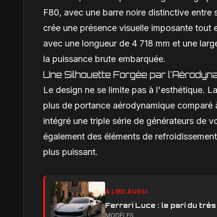
F80, avec une barre noire distinctive entre
crée une présence visuelle imposante tout e
avec une longueur de 4 718 mm et une larg
la puissance brute embarquée.
Une Silhouette Forgée par l'Aérodyn
Le design ne se limite pas à l'esthétique. 
plus de portance aérodynamique comparé à l
intégré une triple série de générateurs de v
également des éléments de refroidissement 
plus puissant.
À LIRE AUSSI
Ferrari Luce : le pari du trè
MODÈLES