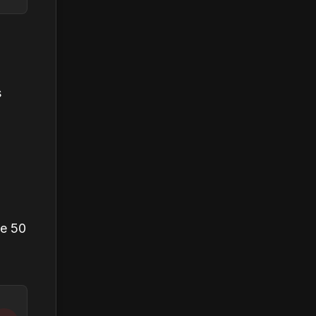
s
de 50