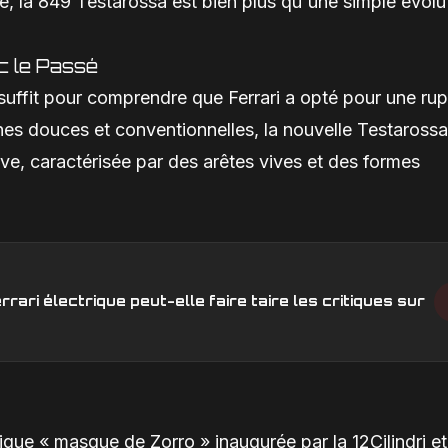
rée, la 849 Testarossa est bien plus qu'une simple évolut
c le Passé
suffit pour comprendre que Ferrari a opté pour une rup
gnes douces et conventionnelles, la nouvelle Testarossa
ve, caractérisée par des arêtes vives et des formes
rrari électrique peut-elle faire taire les critiques sur
ique « masque de Zorro » inaugurée par la 12Cilindri et