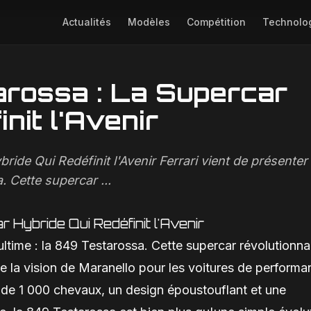
Actualités
Modèles
Compétition
Technolo
r Hybride Qui Redéfinit l'Avenir
arossa : La Supercar
Image non disponible
nit l'Avenir
ride Qui Redéfinit l'Avenir Ferrari vient de présenter
. Cette supercar ...
 Hybride Qui Redéfinit l'Avenir
ultime : la 849 Testarossa. Cette supercar révolutionna
e la vision de Maranello pour les voitures de perform
 de 1 000 chevaux, un design époustouflant et une