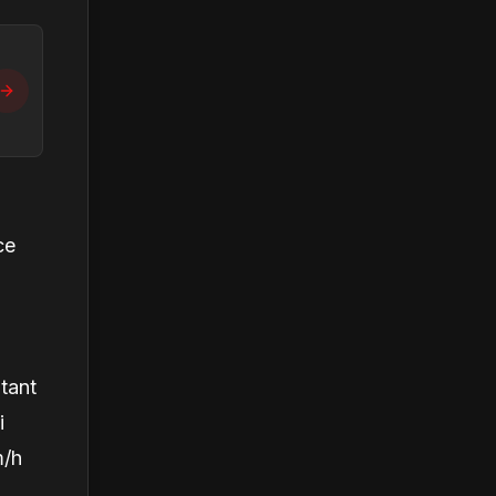
ce
tant
i
m/h