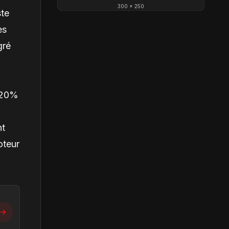
300 × 250
ste
es
gré
e 20%
nt
oteur