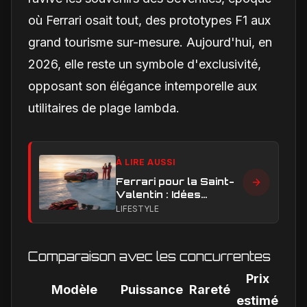
où Ferrari osait tout, des prototypes F1 aux
grand tourisme sur-mesure. Aujourd'hui, en
2026, elle reste un symbole d'exclusivité,
opposant son élégance intemporelle aux
utilitaires de plage lambda.
À LIRE AUSSI
Ferrari pour la Saint-
Valentin : Idées
cadeaux passion et
LIFESTYLE
adrénaline sur glace
Comparaison avec les concurrentes
Prix
Modèle
Puissance
Rareté
estimé