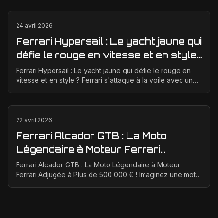
24 avril 2026
Ferrari Hypersail : Le yacht jaune qui
défie le rouge en vitesse et en style
?
Ferrari Hypersail : Le yacht jaune qui défie le rouge en
vitesse et en style ? Ferrari s'attaque à la voile avec un
audace typiquement italienne. Oubliez l...
22 avril 2026
Ferrari Alcador GTB : La Moto
Légendaire à Moteur Ferrari
Adjugée à Plus de 500 000 € !
Ferrari Alcador GTB : La Moto Légendaire à Moteur
Ferrari Adjugée à Plus de 500 000 € ! Imaginez une moto
unique au monde, propulsée par le mythique moteur...