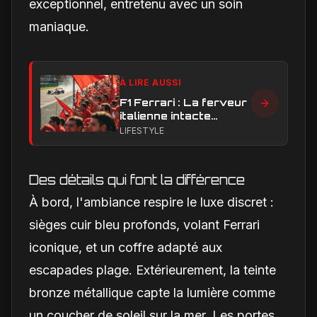
exceptionnel, entretenu avec un soin
maniaque.
À LIRE AUSSI
F1 Ferrari : La ferveur
italienne intacte
malgré les triomphes
LIFESTYLE
en endurance
Des détails qui font la différence
À bord, l'ambiance respire le luxe discret :
sièges cuir bleu profonds, volant Ferrari
iconique, et un coffre adapté aux
escapades plage. Extérieurement, la teinte
bronze métallique capte la lumière comme
un coucher de soleil sur la mer. Les portes