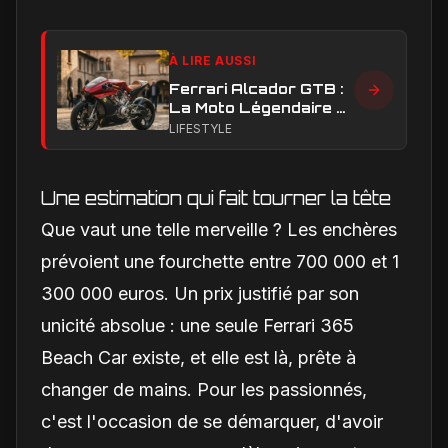
À LIRE AUSSI
Ferrari Alcador GTB :
La Moto Légendaire à
Moteur Ferrari
LIFESTYLE
Adjugée à Plus de 500
000 € !
Une estimation qui fait tourner la tête
Que vaut une telle merveille ? Les enchères
prévoient une fourchette entre 700 000 et 1
300 000 euros. Un prix justifié par son
unicité absolue : une seule Ferrari 365
Beach Car existe, et elle est là, prête à
changer de mains. Pour les passionnés,
c'est l'occasion de se démarquer, d'avoir