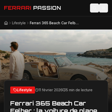
FERRARI
PASSION
Lifestyle
Ferrari 365 Beach Car Felber : la voiture de plage unique la plus classe du monde !
Accueil
Actualités
Modèles
Compétition
Technologie
Lifestyle
Lifestyle
11 février 2026
5 min de lecture
Ferrari 365 Beach Car
Felber : la voiture de plage