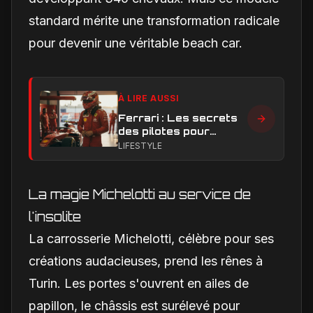
standard mérite une transformation radicale
pour devenir une véritable beach car.
À LIRE AUSSI
Ferrari : Les secrets
des pilotes pour
dompter la pression
LIFESTYLE
en course
La magie Michelotti au service de
l'insolite
La carrosserie Michelotti, célèbre pour ses
créations audacieuses, prend les rênes à
Turin. Les portes s'ouvrent en ailes de
papillon, le châssis est surélevé pour