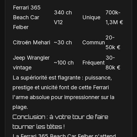
Ferrari 365
340 ch
700k-
Beach Car
Unique
V12
1,3M €
Felber
20-
Citroën Mehari
~30 ch
Commun
50k €
Jeep Wrangler
30-
~100 ch
Fréquent
vintage
80k €
La supériorité est flagrante : puissance,
prestige et unicité font de cette Ferrari
l'arme absolue pour impressionner sur la
plage.
Conclusion : à votre tour de faire
tourner les têtes !
La Ferrari 365 Beach Car Felber n'attend