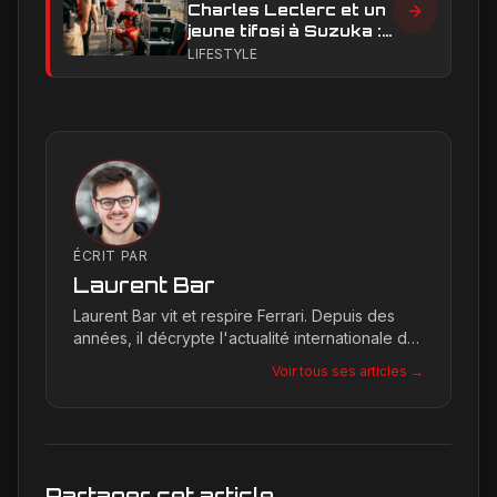
Charles Leclerc et un
jeune tifosi à Suzuka :
le moment qui a ému
LIFESTYLE
les réseaux sociaux
ÉCRIT PAR
Laurent Bar
Laurent Bar vit et respire Ferrari. Depuis des
années, il décrypte l'actualité internationale du
Cavallino Rampante, explorant les moindres
Voir tous ses articles →
détails qui façonnent la légende de la marque.
Son site, Ferrari Passion, est le reflet de son
engagement inconditionnel pour les bolides de
Maranello.
Partager cet article