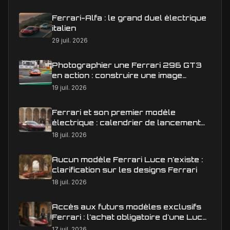
Ferrari-Alfa : le grand duel électrique
italien
29 juil. 2026
Photographier une Ferrari 296 GT3
en action : construire une image
éditoriale qui raconte la course
19 juil. 2026
Ferrari et son premier modèle
électrique : calendrier de lancement
en Europe
18 juil. 2026
Aucun modèle Ferrari Luce n'existe :
clarification sur les designs Ferrari
18 juil. 2026
Accès aux futurs modèles exclusifs
Ferrari : l'achat obligatoire d'une Luce
est-il une réalité ?
17 juil. 2026