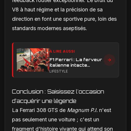
feedback routier exceptionnel. Le bruit du
V8 à haut régime et la précision de sa
direction en font une sportive pure, loin des
standards modernes aseptisés.
À LIRE AUSSI
F1 Ferrari : La ferveur
italienne intacte
malgré les triomphes
LIFESTYLE
en endurance
Conclusion : Saisissez l'occasion
d'acquérir une légende
La Ferrari 308 GTS de
Magnum P.I.
n'est
pas seulement une voiture ; c'est un
fragment d'histoire vivante qui attend son