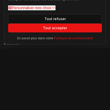
FERRARI
PASSION
Personnaliser mes choix
Votre source d'actualités sur l'univers Ferrari. F1, nouveaux
Tout refuser
modèles, histoire légendaire.
Tout accepter
Catégories
En savoir plus dans notre
Politique de confidentialité
Actualités
Modèles
Compétition
Technologie
Lifestyle
Informations
À propos
Contact