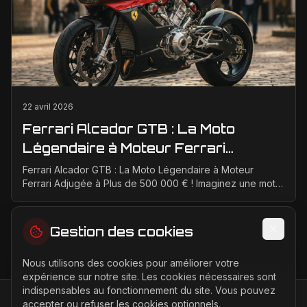
22 avril 2026
Ferrari Alcador GTB : La Moto
Légendaire à Moteur Ferrari
Adjugée à Plus de 500 000 € !
Ferrari Alcador GTB : La Moto Légendaire à Moteur
Ferrari Adjugée à Plus de 500 000 € ! Imaginez une moto
unique au monde, propulsée par le mythique moteur...
Gestion des cookies
Nous utilisons des cookies pour améliorer votre
expérience sur notre site. Les cookies nécessaires sont
indispensables au fonctionnement du site. Vous pouvez
accepter ou refuser les cookies optionnels.