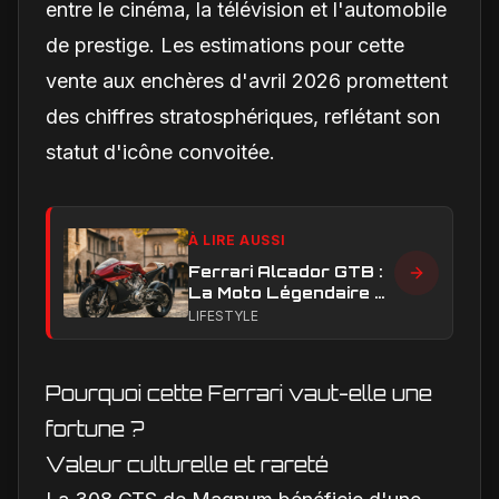
entre le cinéma, la télévision et l'automobile
de prestige. Les estimations pour cette
vente aux enchères d'avril 2026 promettent
des chiffres stratosphériques, reflétant son
statut d'icône convoitée.
À LIRE AUSSI
Ferrari Alcador GTB :
La Moto Légendaire à
Moteur Ferrari
LIFESTYLE
Adjugée à Plus de 500
000 € !
Pourquoi cette Ferrari vaut-elle une
fortune ?
Valeur culturelle et rareté