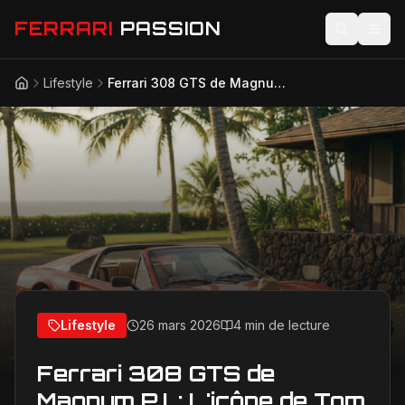
FERRARI
PASSION
Lifestyle
Ferrari 308 GTS de Magnum P.I. : L'icône de Tom Selleck de retour aux enchères en 2026
Accueil
Actualités
Modèles
Compétition
Technologie
Lifestyle
Lifestyle
26 mars 2026
4 min de lecture
Ferrari 308 GTS de
Magnum P.I. : L'icône de Tom