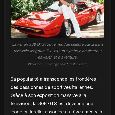
La Ferrari 308 GTS rouge, rendue célèbre par la série
télévisée Magnum P.I., est un symbole de glamour
hawaïen et d'aventure.
📷 Source : eu-images.contentstack.com
Sa popularité a transcendé les frontières
des passionnés de sportives italiennes.
Grâce à son exposition massive à la
télévision, la 308 GTS est devenue une
icône culturelle, associée au rêve américain