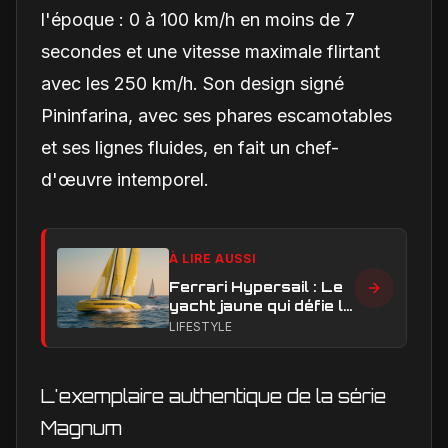
l'époque : 0 à 100 km/h en moins de 7
secondes et une vitesse maximale flirtant
avec les 250 km/h. Son design signé
Pininfarina, avec ses phares escamotables
et ses lignes fluides, en fait un chef-
d'œuvre intemporel.
À LIRE AUSSI
Ferrari Hypersail : Le
yacht jaune qui défie le
rouge en vitesse et en
LIFESTYLE
style ?
L'exemplaire authentique de la série
Magnum