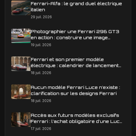
Ferrari-Alfa : le grand duel électrique
italien
29 juil. 2026
Photographier une Ferrari 296 GT3
en action : construire une image
éditoriale qui raconte la course
19 juil. 2026
Ferrari et son premier modèle
électrique : calendrier de lancement
en Europe
18 juil. 2026
Aucun modèle Ferrari Luce n'existe :
clarification sur les designs Ferrari
18 juil. 2026
Accès aux futurs modèles exclusifs
Ferrari : l'achat obligatoire d'une Luce
est-il une réalité ?
17 juil. 2026