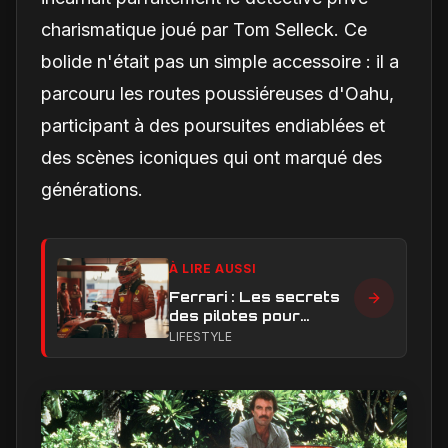
charismatique joué par Tom Selleck. Ce
bolide n'était pas un simple accessoire : il a
parcouru les routes poussiéreuses d'Oahu,
participant à des poursuites endiablées et
des scènes iconiques qui ont marqué des
générations.
À LIRE AUSSI
Ferrari : Les secrets
des pilotes pour
dompter la pression
LIFESTYLE
en course