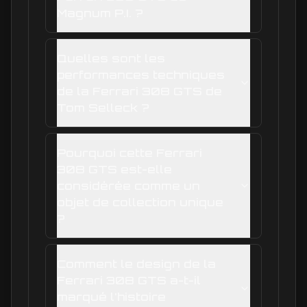
Magnum P.I. ?
Quelles sont les
performances techniques
de la Ferrari 308 GTS de
Tom Selleck ?
Pourquoi cette Ferrari
308 GTS est-elle
considérée comme un
objet de collection unique
?
Comment le design de la
Ferrari 308 GTS a-t-il
marqué l'histoire