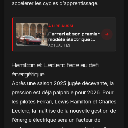
accélérer les cycles d’apprentissage.
À LIRE AUSSI
Ferrari et son premier
modèle électrique :
calendrier de
ACTUALITÉS
lancement en Europe
Hamilton et Leclerc face au défi
énergétique
Après une saison 2025 jugée décevante, la
pression est déjà palpable pour 2026. Pour
les pilotes Ferrari, Lewis Hamilton et Charles
Leclerc, la maîtrise de la nouvelle gestion de
l’énergie électrique sera un facteur de