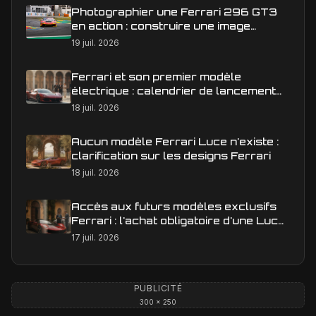
Photographier une Ferrari 296 GT3
en action : construire une image
éditoriale qui raconte la course
19 juil. 2026
Ferrari et son premier modèle
électrique : calendrier de lancement
en Europe
18 juil. 2026
Aucun modèle Ferrari Luce n'existe :
clarification sur les designs Ferrari
18 juil. 2026
Accès aux futurs modèles exclusifs
Ferrari : l'achat obligatoire d'une Luce
est-il une réalité ?
17 juil. 2026
PUBLICITÉ
300 × 250