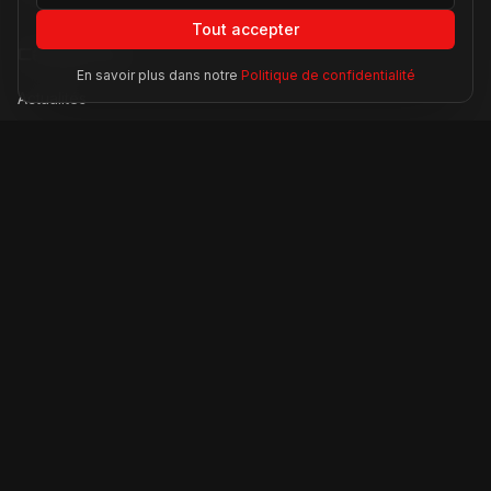
Tout accepter
Catégories
En savoir plus dans notre
Politique de confidentialité
Actualités
Modèles
Compétition
Technologie
Lifestyle
Informations
À propos
Contact
Mentions légales
CGU
Confidentialité