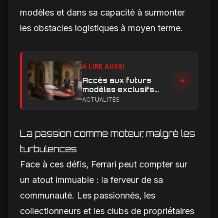
modèles et dans sa capacité à surmonter
les obstacles logistiques à moyen terme.
À LIRE AUSSI
Accès aux futurs
modèles exclusifs
Ferrari : l'achat
ACTUALITÉS
obligatoire d'une Luce
est-il une réalité ?
La passion comme moteur, malgré les
turbulences
Face à ces défis, Ferrari peut compter sur
un atout immuable : la ferveur de sa
communauté. Les passionnés, les
collectionneurs et les clubs de propriétaires