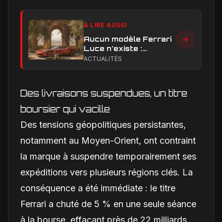
À LIRE AUSSI
Aucun modèle Ferrari
Luce n'existe :
clarification sur les
ACTUALITÉS
designs Ferrari
Des livraisons suspendues, un titre
boursier qui vacille
Des tensions géopolitiques persistantes,
notamment au Moyen-Orient, ont contraint
la marque à suspendre temporairement ses
expéditions vers plusieurs régions clés. La
conséquence a été immédiate : le titre
Ferrari a chuté de 5 % en une seule séance
à la bourse, effaçant près de 22 milliards