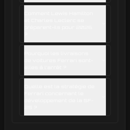
Comment Lewis Hamilton
et Charles Leclerc se
préparent-ils pour 2026
?
Pourquoi les livraisons
de voitures Ferrari sont-
elles à l'arrêt ?
Quelle est la stratégie de
Ferrari concernant le
développement de la SF-
25 ?