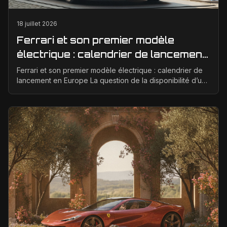
18 juillet 2026
Ferrari et son premier modèle
électrique : calendrier de lancement
en Europe
Ferrari et son premier modèle électrique : calendrier de
lancement en Europe La question de la disponibilité d’une
Ferrari électrique en Europe suscite bea...