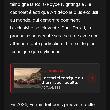
témoigne la
Rolls-Royce Nightingale : le
cabriolet électrique Art déco le plus exclusif
au monde
, qui démontre comment
l’exclusivité se réinvente. Pour Ferrari, la
prochaine nouveauté sera scrutée avec une
attention toute particulière, tant sur le plan
technique que stylistique.
À LIRE AUSSI
Ferrari électrique ou
thermique : quelle
performance et quelle
ACTUALITÉS
expérience de
conduite privilégier ?
En 2026, Ferrari doit donc prouver qu'elle