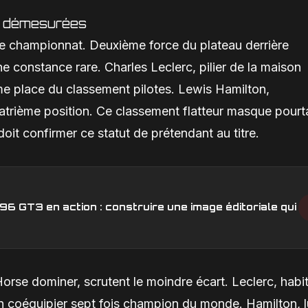
s démesurées
 de championnat. Deuxième force du plateau derrière
e constance rare. Charles Leclerc, pilier de la maison
me place du classement pilotes. Lewis Hamilton,
uatrième position. Ce classement flatteur masque pourt
oit confirmer ce statut de prétendant au titre.
6 GT3 en action : construire une image éditoriale qui
 Horse dominer, scrutent le moindre écart. Leclerc, habi
n coéquipier sept fois champion du monde. Hamilton, l