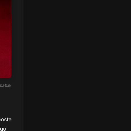
pable.
poste
duo