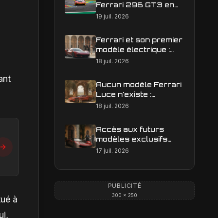
Ferrari 296 GT3 en
action : construire une
19 juil. 2026
image éditoriale qui
raconte la course
Ferrari et son premier
modèle électrique :
calendrier de
18 juil. 2026
lancement en Europe
ant
Aucun modèle Ferrari
Luce n'existe :
clarification sur les
18 juil. 2026
designs Ferrari
Accès aux futurs
modèles exclusifs
Ferrari : l'achat
17 juil. 2026
obligatoire d'une Luce
est-il une réalité ?
PUBLICITÉ
300 × 250
tué à
ui,