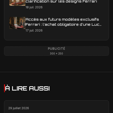
clarification sur les designs Ferrari
18 juil. 2026
Accès aux futurs modèles exclusifs
Ferrari : l'achat obligatoire d'une Luce
est-il une réalité ?
17 juil. 2026
PUBLICITÉ
300 × 250
À LIRE AUSSI
29 juillet 2026