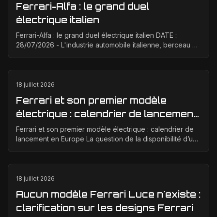
Ferrari-Alfa : le grand duel
électrique italien
Ferrari-Alfa : le grand duel électrique italien DATE :
28/07/2026 - L'industrie automobile italienne, berceau de
la passion et de la performance, est à un ...
18 juillet 2026
Ferrari et son premier modèle
électrique : calendrier de lancement
en Europe
Ferrari et son premier modèle électrique : calendrier de
lancement en Europe La question de la disponibilité d’une
Ferrari électrique en Europe suscite bea...
18 juillet 2026
Aucun modèle Ferrari Luce n'existe :
clarification sur les designs Ferrari