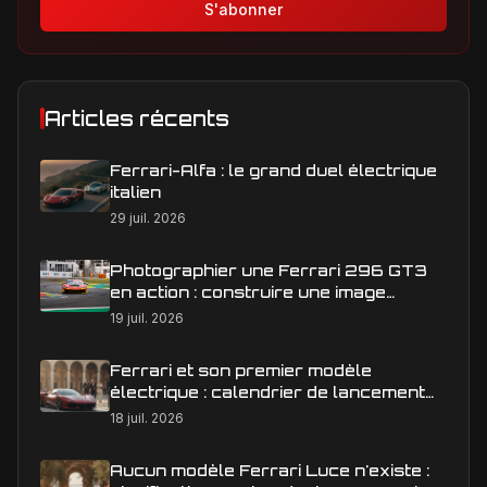
S'abonner
Articles récents
Ferrari-Alfa : le grand duel électrique
italien
29 juil. 2026
Photographier une Ferrari 296 GT3
en action : construire une image
éditoriale qui raconte la course
19 juil. 2026
Ferrari et son premier modèle
électrique : calendrier de lancement
en Europe
18 juil. 2026
Aucun modèle Ferrari Luce n'existe :