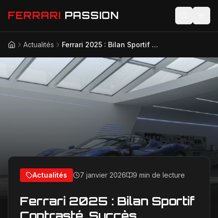
FERRARI
PASSION
Actualités
Ferrari 2025 : Bilan Sportif Contrasté, Succès Commerciaux
Accueil
Actualités
Modèles
Compétition
Technologie
Lifestyle
Actualités
7 janvier 2026
9 min de lecture
Ferrari 2025 : Bilan Sportif
Contrasté, Succès