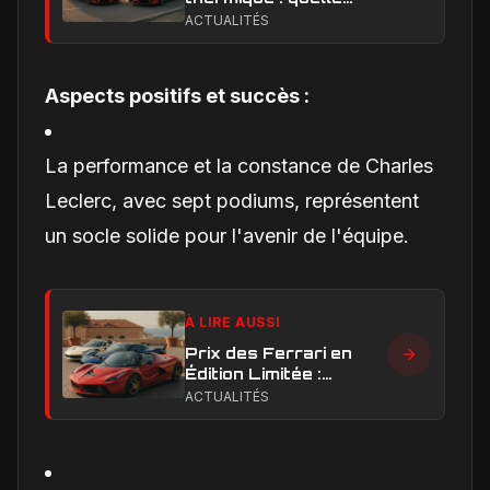
performance et quelle
ACTUALITÉS
expérience de
conduite privilégier ?
Aspects positifs et succès :
La performance et la constance de Charles
Leclerc, avec sept podiums, représentent
un socle solide pour l'avenir de l'équipe.
À LIRE AUSSI
Prix des Ferrari en
Édition Limitée :
Combien Coûtent les
ACTUALITÉS
Versions Exclusives
en 2024