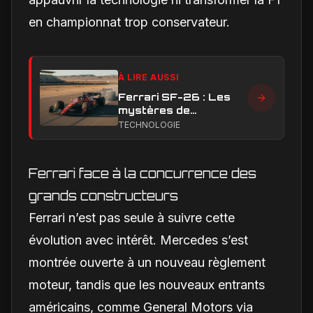
en championnat trop conservateur.
À LIRE AUSSI
Ferrari SF-26 : Les
mystères de
performance en ligne
TECHNOLOGIE
droite qui handicapent
la Scuderia
Ferrari face à la concurrence des
grands constructeurs
Ferrari n’est pas seule à suivre cette
évolution avec intérêt. Mercedes s’est
montrée ouverte à un nouveau règlement
moteur, tandis que les nouveaux entrants
américains, comme General Motors via