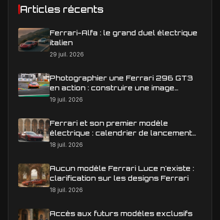
Articles récents
Ferrari-Alfa : le grand duel électrique
italien
29 juil. 2026
Photographier une Ferrari 296 GT3
en action : construire une image
éditoriale qui raconte la course
19 juil. 2026
Ferrari et son premier modèle
électrique : calendrier de lancement
en Europe
18 juil. 2026
Aucun modèle Ferrari Luce n'existe :
clarification sur les designs Ferrari
18 juil. 2026
Accès aux futurs modèles exclusifs