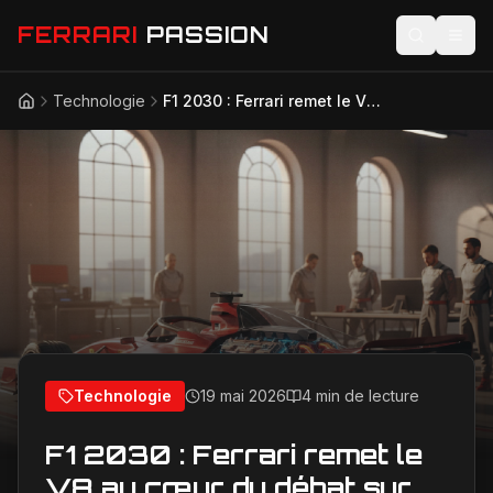
FERRARI
PASSION
Technologie
F1 2030 : Ferrari remet le V8 au cœur du débat sur l’avenir des moteurs
Accueil
Actualités
Modèles
Compétition
Technologie
Lifestyle
Technologie
19 mai 2026
4 min de lecture
F1 2030 : Ferrari remet le
V8 au cœur du débat sur