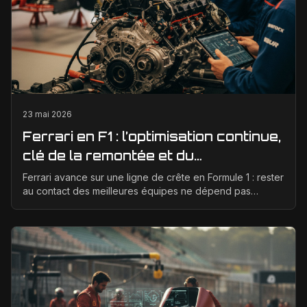
23 mai 2026
Ferrari en F1 : l’optimisation continue,
clé de la remontée et du
développement moteur
Ferrari avance sur une ligne de crête en Formule 1 : rester
au contact des meilleures équipes ne dépend pas
seulement d’un bon concept de départ, mais d’un...