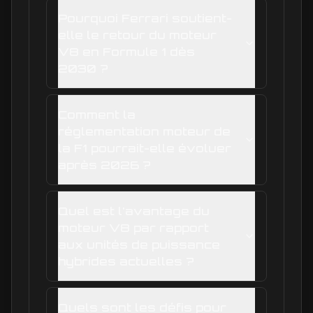
Pourquoi Ferrari soutient-
elle le retour du moteur
V8 en Formule 1 dès
2030 ?
Comment la
réglementation moteur de
la F1 pourrait-elle évoluer
après 2026 ?
Quel est l'avantage du
moteur V8 par rapport
aux unités de puissance
hybrides actuelles ?
Quels sont les défis pour