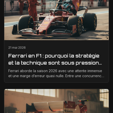
21 mai 2026
Ferrari en F1 : pourquoi la stratégie
et la technique sont sous pression
en 2026
Ferrari aborde la saison 2026 avec une attente immense
et une marge d’erreur quasi nulle. Entre une concurrence
qui progresse vite, des règles techniques e...