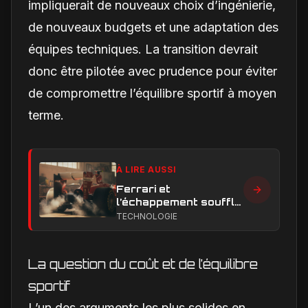
impliquerait de nouveaux choix d’ingénierie,
de nouveaux budgets et une adaptation des
équipes techniques. La transition devrait
donc être pilotée avec prudence pour éviter
de compromettre l’équilibre sportif à moyen
terme.
À LIRE AUSSI
Ferrari et
l’échappement soufflé
en Formule 1 : le
TECHNOLOGIE
secret technique qui
alimente encore les
débats
La question du coût et de l’équilibre
sportif
L’un des arguments les plus solides en