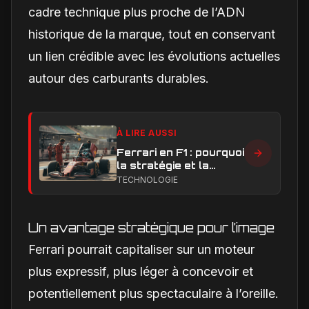
cadre technique plus proche de l’ADN
historique de la marque, tout en conservant
un lien crédible avec les évolutions actuelles
autour des carburants durables.
À LIRE AUSSI
Ferrari en F1 : pourquoi
la stratégie et la
technique sont sous
TECHNOLOGIE
pression en 2026
Un avantage stratégique pour l’image
Ferrari pourrait capitaliser sur un moteur
plus expressif, plus léger à concevoir et
potentiellement plus spectaculaire à l’oreille.