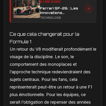
À LIRE AUSSI
Ferrari SF-26 : Les
innovations
aérodynamiques qui
TECHNOLOGIE
façonnent la saison
2026
Ce que cela changerait pour la
Formule 1
Un retour du V8 modifierait profondément le
visage de la discipline. Le son, le
comportement des monoplaces et
l’approche technique redeviendraient des
sujets centraux. Pour les fans, cela
représenterait peut-être un retour à une F1
plus émotionnelle. Pour les équipes, ce
serait l’obligation de repenser des années