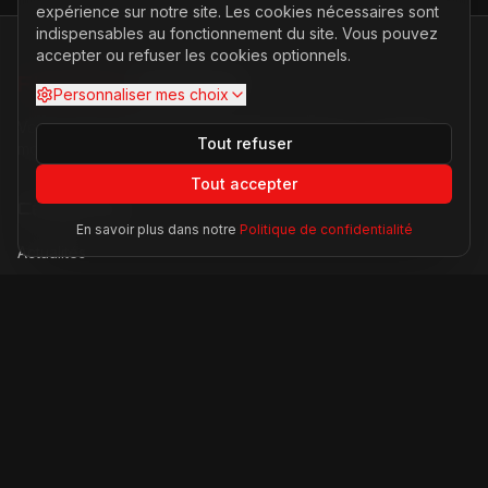
expérience sur notre site. Les cookies nécessaires sont
indispensables au fonctionnement du site. Vous pouvez
accepter ou refuser les cookies optionnels.
FERRARI
PASSION
Personnaliser mes choix
Votre source d'actualités sur l'univers Ferrari. F1, nouveaux
Tout refuser
modèles, histoire légendaire.
Tout accepter
Catégories
En savoir plus dans notre
Politique de confidentialité
Actualités
Modèles
Compétition
Technologie
Lifestyle
Informations