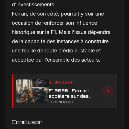
d’investissements.
Ferrari, de son côté, pourrait y voir une
occasion de renforcer son influence
historique sur la F1. Mais l’issue dépendra
de la capacité des instances à construire
une feuille de route crédible, stable et
acceptée par l’ensemble des acteurs.
À LIRE AUSSI
F1 2026 : Ferrari
accélère sur des
moteurs hybrides
TECHNOLOGIE
ultra-performants
pour dominer la grille
Conclusion