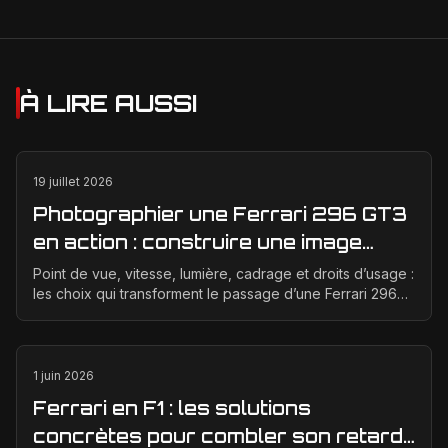
À LIRE AUSSI
19 juillet 2026
Photographier une Ferrari 296 GT3
en action : construire une image
éditoriale qui raconte la course
Point de vue, vitesse, lumière, cadrage et droits d’usage :
les choix qui transforment le passage d’une Ferrari 296
GT3 en véritable photographie éditoriale.
1 juin 2026
Ferrari en F1 : les solutions
concrètes pour combler son retard