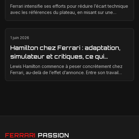
technique en 2026
Ferrari intensifie ses efforts pour réduire l’écart technique
avec les références du plateau, en misant sur une
meilleure corrélation entre la soufflerie, ...
1 juin 2026
Hamilton chez Ferrari : adaptation,
simulateur et critiques, ce qui
change vraiment pour la Scuderia
Lewis Hamilton commence à peser concrètement chez
Ferrari, au-delà de l’effet d’annonce. Entre son travail
d’adaptation, ses heures au simulateur et les cr...
FERRARI
PASSION