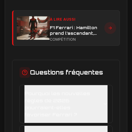
À LIRE AUSSI
F1 Ferrari : Hamilton
prend l’ascendant,
Leclerc sous pression
COMPÉTITION
dans la hiérarchie
interne
Questions fréquentes
Pourquoi les nouvelles
règles de 2026
pourraient-elles
favoriser Ferrari ?