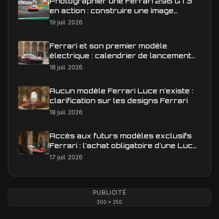
Photographier une Ferrari 296 GT3
en action : construire une image
éditoriale qui raconte la course
19 juil. 2026
Ferrari et son premier modèle
électrique : calendrier de lancement
en Europe
18 juil. 2026
Aucun modèle Ferrari Luce n'existe :
clarification sur les designs Ferrari
18 juil. 2026
Accès aux futurs modèles exclusifs
Ferrari : l'achat obligatoire d'une Luce
est-il une réalité ?
17 juil. 2026
PUBLICITÉ
300 × 250