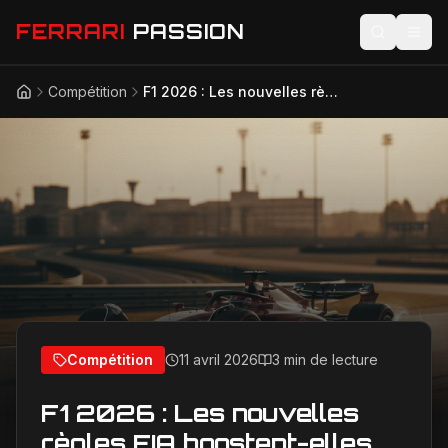
FERRARI
PASSION
Compétition
F1 2026 : Les nouvelles règles FIA boostent-elles vraiment Ferrari ?
Accueil
Actualités
Modèles
Compétition
Technologie
Lifestyle
Compétition
11 avril 2026
3 min de lecture
F1 2026 : Les nouvelles
règles FIA boostent-elles