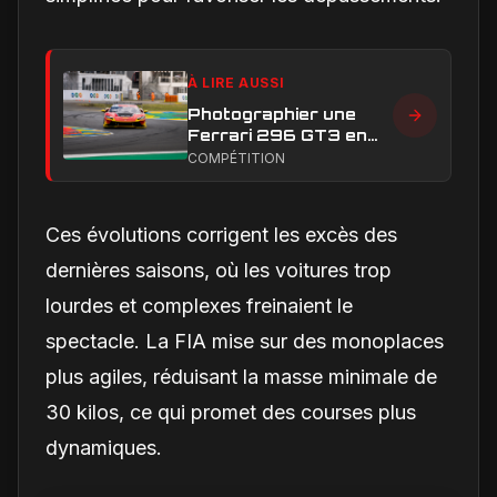
À LIRE AUSSI
Photographier une
Ferrari 296 GT3 en
action : construire une
COMPÉTITION
image éditoriale qui
raconte la course
Ces évolutions corrigent les excès des
dernières saisons, où les voitures trop
lourdes et complexes freinaient le
spectacle. La FIA mise sur des monoplaces
plus agiles, réduisant la masse minimale de
30 kilos, ce qui promet des courses plus
dynamiques.