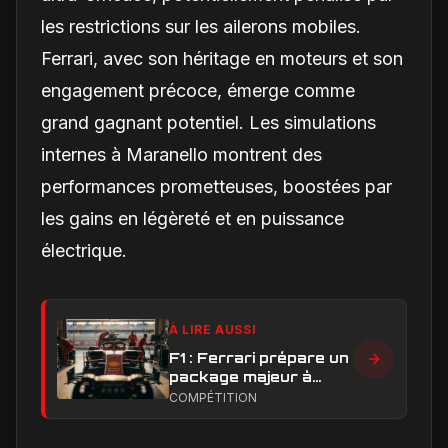
les restrictions sur les ailerons mobiles.
Ferrari, avec son héritage en moteurs et son
engagement précoce, émerge comme
grand gagnant potentiel. Les simulations
internes à Maranello montrent des
performances prometteuses, boostées par
les gains en légèreté et en puissance
électrique.
À LIRE AUSSI
F1 : Ferrari prépare un
package majeur à
Barcelone, un test
COMPÉTITION
décisif pour la SF-26