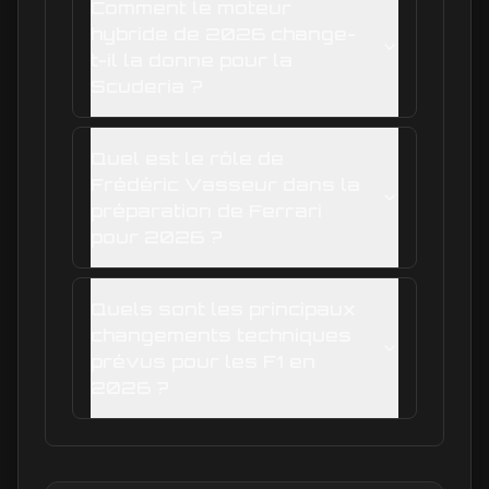
Comment le moteur
hybride de 2026 change-
t-il la donne pour la
Scuderia ?
Quel est le rôle de
Frédéric Vasseur dans la
préparation de Ferrari
pour 2026 ?
Quels sont les principaux
changements techniques
prévus pour les F1 en
2026 ?