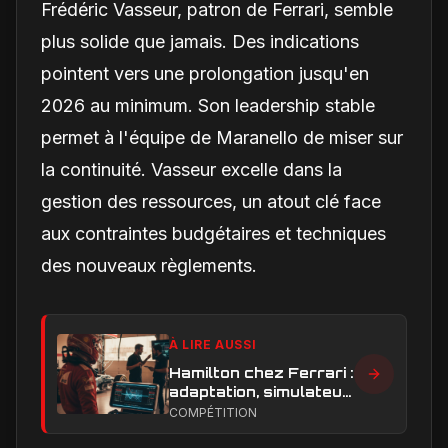
Frédéric Vasseur, patron de Ferrari, semble
plus solide que jamais. Des indications
pointent vers une prolongation jusqu'en
2026 au minimum. Son leadership stable
permet à l'équipe de Maranello de miser sur
la continuité. Vasseur excelle dans la
gestion des ressources, un atout clé face
aux contraintes budgétaires et techniques
des nouveaux règlements.
À LIRE AUSSI
Hamilton chez Ferrari :
adaptation, simulateur
et critiques, ce qui
COMPÉTITION
change vraiment pour