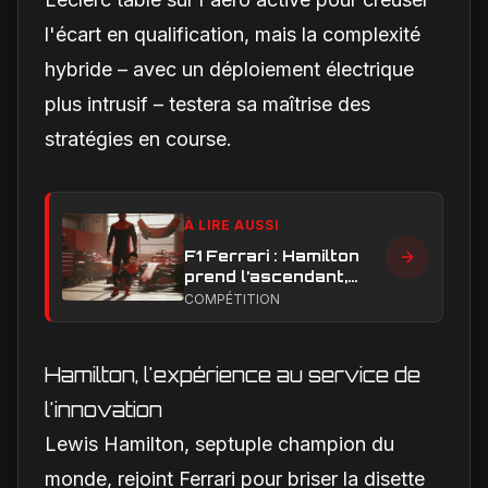
l'écart en qualification, mais la complexité
hybride – avec un déploiement électrique
plus intrusif – testera sa maîtrise des
stratégies en course.
À LIRE AUSSI
F1 Ferrari : Hamilton
prend l’ascendant,
Leclerc sous pression
COMPÉTITION
dans la hiérarchie
interne
Hamilton, l'expérience au service de
l'innovation
Lewis Hamilton, septuple champion du
monde, rejoint Ferrari pour briser la disette