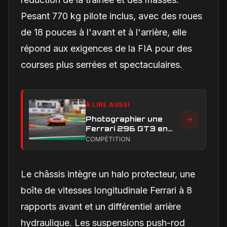
Pesant 770 kg pilote inclus, avec des roues
de 18 pouces à l'avant et à l'arrière, elle
répond aux exigences de la FIA pour des
courses plus serrées et spectaculaires.
À LIRE AUSSI
Photographier une
Ferrari 296 GT3 en
action : construire une
COMPÉTITION
image éditoriale qui
raconte la course
Le châssis intègre un halo protecteur, une
boîte de vitesses longitudinale Ferrari à 8
rapports avant et un différentiel arrière
hydraulique. Les suspensions push-rod