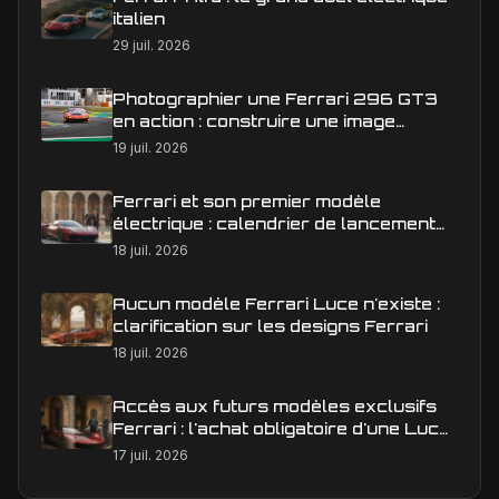
italien
29 juil. 2026
Photographier une Ferrari 296 GT3
en action : construire une image
éditoriale qui raconte la course
19 juil. 2026
Ferrari et son premier modèle
électrique : calendrier de lancement
en Europe
18 juil. 2026
Aucun modèle Ferrari Luce n'existe :
clarification sur les designs Ferrari
18 juil. 2026
Accès aux futurs modèles exclusifs
Ferrari : l'achat obligatoire d'une Luce
est-il une réalité ?
17 juil. 2026