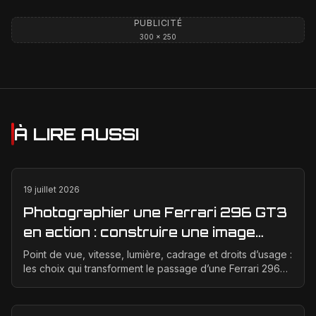
PUBLICITÉ
300 × 250
À LIRE AUSSI
19 juillet 2026
Photographier une Ferrari 296 GT3
en action : construire une image
éditoriale qui raconte la course
Point de vue, vitesse, lumière, cadrage et droits d’usage :
les choix qui transforment le passage d’une Ferrari 296
GT3 en véritable photographie éditoriale.