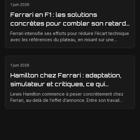
1 juin 2026
Ferrari en F1 : les solutions
concrètes pour combler son retard
technique en 2026
Ferrari intensifie ses efforts pour réduire l’écart technique
avec les références du plateau, en misant sur une
meilleure corrélation entre la soufflerie, ...
1 juin 2026
Hamilton chez Ferrari : adaptation,
simulateur et critiques, ce qui
change vraiment pour la Scuderia
Lewis Hamilton commence à peser concrètement chez
Ferrari, au-delà de l’effet d’annonce. Entre son travail
d’adaptation, ses heures au simulateur et les cr...