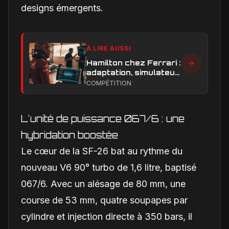
designs émergents.
À LIRE AUSSI
Hamilton chez Ferrari :
adaptation, simulateur
et critiques, ce qui
COMPÉTITION
change vraiment pour
la Scuderia
L'unité de puissance 067/6 : une
hybridation boostée
Le cœur de la SF-26 bat au rythme du
nouveau V6 90° turbo de 1,6 litre, baptisé
067/6. Avec un alésage de 80 mm, une
course de 53 mm, quatre soupapes par
cylindre et injection directe à 350 bars, il