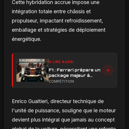
Cette hybridation accrue impose une
intégration totale entre châssis et
propulseur, impactant refroidissement,
emballage et stratégies de déploiement
énergétique.
À LIRE AUSSI
F1 : Ferrari prépare un
package majeur à
Barcelone, un test
COMPÉTITION
décisif pour la SF-26
Enrico Gualtieri, directeur technique de
l'unité de puissance, souligne que le moteur
devient plus intégral que jamais au concept
global de la voiture, nécessitant une refonte