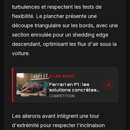
turbulences et respectent les tests de
flexibilité. Le plancher présente une
découpe triangulaire sur les bords, avec une
section enroulée pour un shedding edge
descendant, optimisant les flux d'air sous la
voiture.
À LIRE AUSSI
Ferrari en F1 : les
solutions concrètes
pour combler son
COMPÉTITION
retard technique en
2026
Les ailerons avant intègrent une tour
d'extrémité pour respecter l'inclinaison