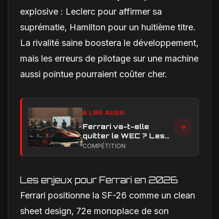
explosive : Leclerc pour affirmer sa
suprématie, Hamilton pour un huitième titre.
La rivalité saine boostera le développement,
mais les erreurs de pilotage sur une machine
aussi pointue pourraient coûter cher.
À LIRE AUSSI
Ferrari va-t-elle
quitter le WEC ? Les
vrais enjeux
COMPÉTITION
techniques et
financiers qui
alimentent le débat
Les enjeux pour Ferrari en 2026
Ferrari positionne la SF-26 comme un clean
sheet design, 72e monoplace de son