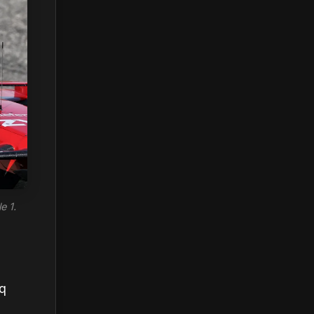
e 1.
nq