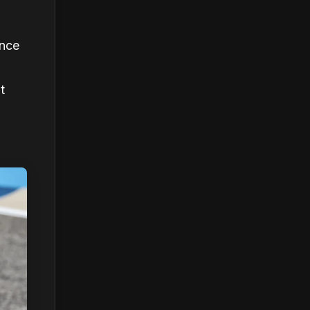
ance
t