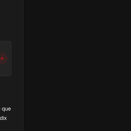
é que
dix