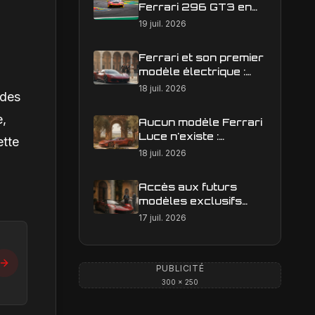
Ferrari 296 GT3 en
action : construire une
19 juil. 2026
image éditoriale qui
raconte la course
Ferrari et son premier
modèle électrique :
calendrier de
18 juil. 2026
 des
lancement en Europe
e,
Aucun modèle Ferrari
Luce n'existe :
ette
clarification sur les
18 juil. 2026
designs Ferrari
Accès aux futurs
modèles exclusifs
Ferrari : l'achat
17 juil. 2026
obligatoire d'une Luce
est-il une réalité ?
PUBLICITÉ
300 × 250