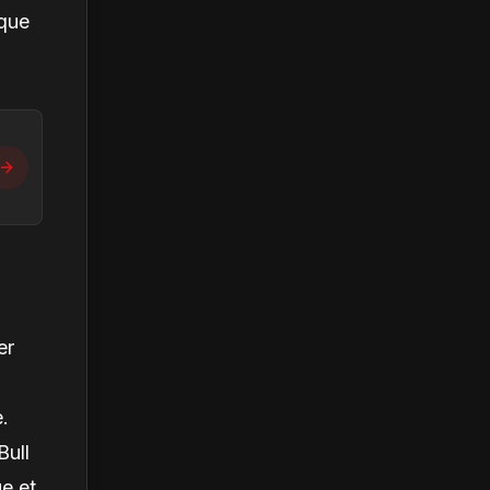
 que
er
.
Bull
ue et