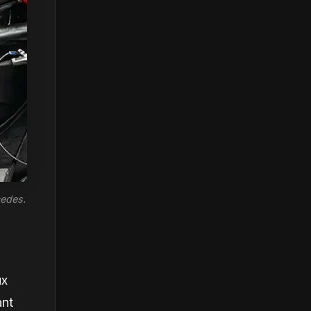
cedes.
ux
ant