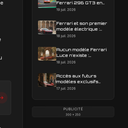
ne
Ferrari 296 GT3 en
action : construire une
19 juil. 2026
image éditoriale qui
raconte la course
Ferrari et son premier
modèle électrique :
calendrier de
18 juil. 2026
e
lancement en Europe
Aucun modèle Ferrari
Luce n'existe :
u
clarification sur les
18 juil. 2026
designs Ferrari
Accès aux futurs
modèles exclusifs
Ferrari : l'achat
17 juil. 2026
obligatoire d'une Luce
est-il une réalité ?
PUBLICITÉ
300 × 250