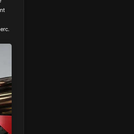
e
nt
erc.