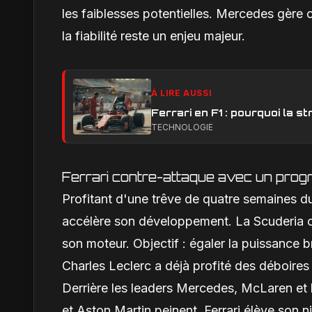
les faiblesses potentielles. Mercedes gère 
la fiabilité reste un enjeu majeur.
À LIRE AUSSI
Ferrari en F1 : pourquoi la 
TECHNOLOGIE
Ferrari contre-attaque avec un progr
Profitant d'une trêve de quatre semaines du
accélère son développement. La Scuderia or
son moteur. Objectif : égaler la puissance 
Charles Leclerc a déjà profité des déboire
Derrière les leaders Mercedes, McLaren et 
et Aston Martin peinent. Ferrari élève son ni