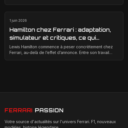
meilleure corrélation entre la soufflerie, ...
1 juin 2026
Hamilton chez Ferrari : adaptation,
simulateur et critiques, ce qui
change vraiment pour la Scuderia
Lewis Hamilton commence à peser concrètement chez
Ferrari, au-delà de l’effet d’annonce. Entre son travail
d’adaptation, ses heures au simulateur et les cr...
FERRARI
PASSION
Votre source d'actualités sur l'univers Ferrari. F1, nouveaux
modèles, histoire légendaire.