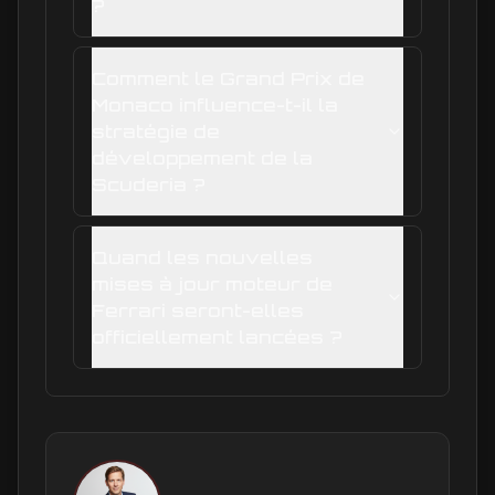
?
Comment le Grand Prix de
Monaco influence-t-il la
stratégie de
développement de la
Scuderia ?
Quand les nouvelles
mises à jour moteur de
Ferrari seront-elles
officiellement lancées ?