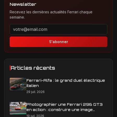
Newsletter
Recevez les dernières actualités Ferrari chaque
semaine.
Adresse email pour la newsletter
S'abonner
Articles récents
Ferrari-Alfa : le grand duel électrique
italien
29 juil. 2026
Photographier une Ferrari 296 GT3
en action : construire une image
éditoriale qui raconte la course
19 juil. 2026