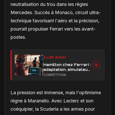
neutralisation du trou dans les règles
Mercedes. Succès à Monaco, circuit ultra-
technique favorisant l'aéro et la précision,
pourrait propulser Ferrari vers les avant-
postes.
À LIRE AUSSI
Hamilton chez Ferrari :
adaptation, simulateur
et critiques, ce qui
COMPÉTITION
change vraiment pour
la Scuderia
La pression est immense, mais l'optimisme
règne à Maranello. Avec Leclerc et son
coéquipier, la Scuderia a les armes pour