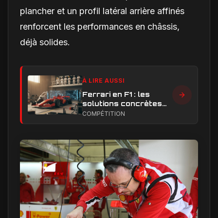
plancher et un profil latéral arrière affinés
renforcent les performances en châssis,
déjà solides.
À LIRE AUSSI
Ferrari en F1 : les
solutions concrètes
pour combler son
COMPÉTITION
retard technique en
2026