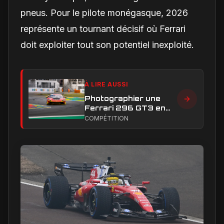
pneus. Pour le pilote monégasque, 2026
représente un tournant décisif où Ferrari
doit exploiter tout son potentiel inexploité.
À LIRE AUSSI
Photographier une
Ferrari 296 GT3 en
action : construire une
COMPÉTITION
image éditoriale qui
raconte la course