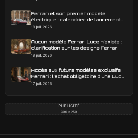
Ferrari et son premier modèle
électrique : calendrier de lancement
en Europe
18 juil. 2026
Aucun modèle Ferrari Luce n'existe :
clarification sur les designs Ferrari
18 juil. 2026
Accès aux futurs modèles exclusifs
Ferrari : l'achat obligatoire d'une Luce
est-il une réalité ?
17 juil. 2026
PUBLICITÉ
300 × 250