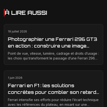
À LIRE AUSSI
19 juillet 2026
Photographier une Ferrari 296 GT3
en action : construire une image
éditoriale qui raconte la course
Point de vue, vitesse, lumière, cadrage et droits d’usage :
les choix qui transforment le passage d’une Ferrari 296
GT3 en véritable photographie éditoriale.
1 juin 2026
Ferrari en F1 : les solutions
concrètes pour combler son retard
technique en 2026
Ferrari intensifie ses efforts pour réduire l’écart technique
avec les références du plateau, en misant sur une