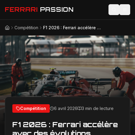
FERRARI
PASSION
Compétition
F1 2026 : Ferrari accélère avec des évolutions majeures avant Monaco pour défier Mercedes
Accueil
Actualités
Modèles
Compétition
Technologie
Lifestyle
Compétition
6 avril 2026
3 min de lecture
F1 2026 : Ferrari accélère
avec des évolutions