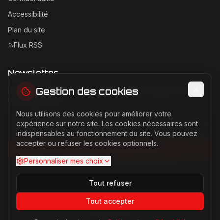
Accessibilité
Plan du site
Flux RSS
Newsletter
Gestion des cookies
Recevez les dernières actualités Ferrari directement dans
votre boîte mail.
Nous utilisons des cookies pour améliorer votre
Adresse email pour la newsletter
expérience sur notre site. Les cookies nécessaires sont
indispensables au fonctionnement du site. Vous pouvez
accepter ou refuser les cookies optionnels.
S'abonner à la newsletter
Personnaliser mes choix
Tout refuser
Tout accepter
©
2026
Ferrari Passion. Tous droits réservés. Site non affilié à
Ferrari S.p.A.