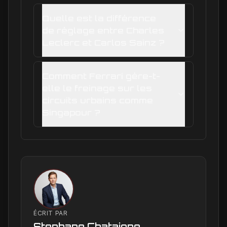
Quelle est la différence
de réglage entre Charles
Leclerc et Carlos Sainz ?
Comment Ferrari gère-t-
elle le freinage sur les
circuits urbains comme
Singapour ?
ÉCRIT PAR
Stephane Chataigne