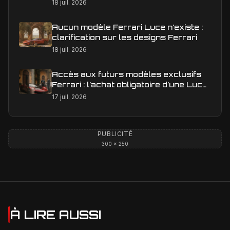
en Europe
18 juil. 2026
Aucun modèle Ferrari Luce n'existe :
clarification sur les designs Ferrari
18 juil. 2026
Accès aux futurs modèles exclusifs
Ferrari : l'achat obligatoire d'une Luce
est-il une réalité ?
17 juil. 2026
PUBLICITÉ
300 × 250
À LIRE AUSSI