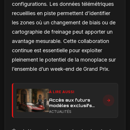
configurations. Les données télémétriques
recueillies en piste permettent d’identifier
les zones où un changement de biais ou de
cartographie de freinage peut apporter un
avantage mesurable. Cette collaboration
continue est essentielle pour exploiter
pleinement le potentiel de la monoplace sur
l’ensemble d’un week-end de Grand Prix.
À LIRE AUSSI
Accès aux futurs
modèles exclusifs
Ferrari : l'achat
ACTUALITÉS
obligatoire d'une Luce
est-il une réalité ?