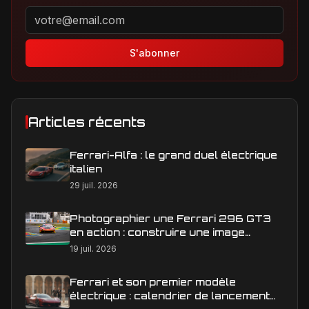
Adresse email pour la newsletter
S'abonner
Articles récents
Ferrari-Alfa : le grand duel électrique
italien
29 juil. 2026
Photographier une Ferrari 296 GT3
en action : construire une image
éditoriale qui raconte la course
19 juil. 2026
Ferrari et son premier modèle
électrique : calendrier de lancement