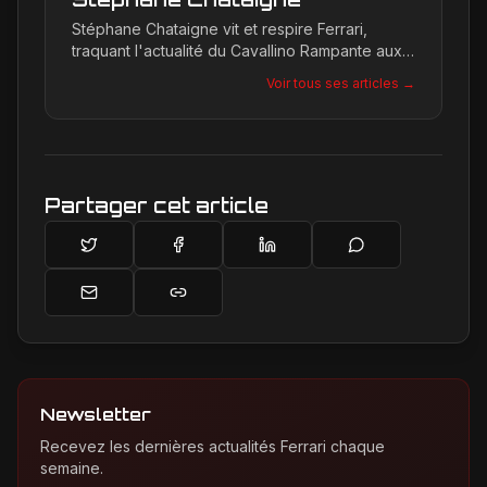
Stéphane Chataigne vit et respire Ferrari,
traquant l'actualité du Cavallino Rampante aux
quatre coins du globe. Son regard affûté
Voir tous ses articles →
permet de décrypter les tendances et les
secrets de la marque, offrant une plongée
unique dans l'univers de Maranello pour les
passionnés.
Partager cet article
Newsletter
Recevez les dernières actualités Ferrari chaque
semaine.