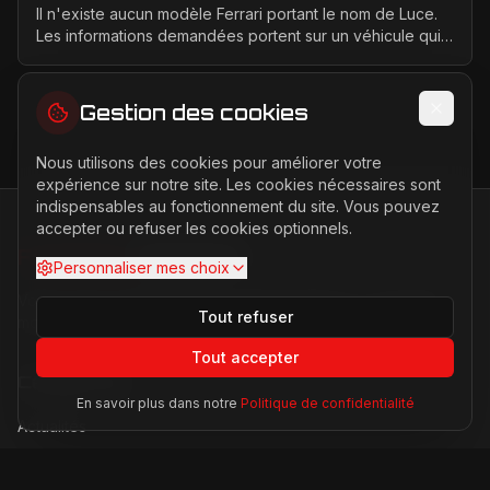
Il n'existe aucun modèle Ferrari portant le nom de Luce.
Les informations demandées portent sur un véhicule qui
n'a jamais été conçu, produit ou présenté p...
Gestion des cookies
Nous utilisons des cookies pour améliorer votre
expérience sur notre site. Les cookies nécessaires sont
indispensables au fonctionnement du site. Vous pouvez
accepter ou refuser les cookies optionnels.
FERRARI
PASSION
Personnaliser mes choix
Votre source d'actualités sur l'univers Ferrari. F1, nouveaux
Tout refuser
modèles, histoire légendaire.
Tout accepter
Catégories
En savoir plus dans notre
Politique de confidentialité
Actualités
Modèles