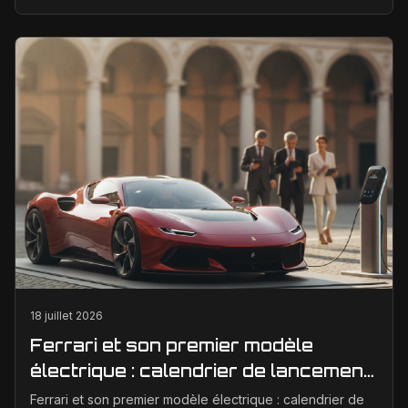
la passion et de la performance, est à un ...
18 juillet 2026
Ferrari et son premier modèle
électrique : calendrier de lancement
en Europe
Ferrari et son premier modèle électrique : calendrier de