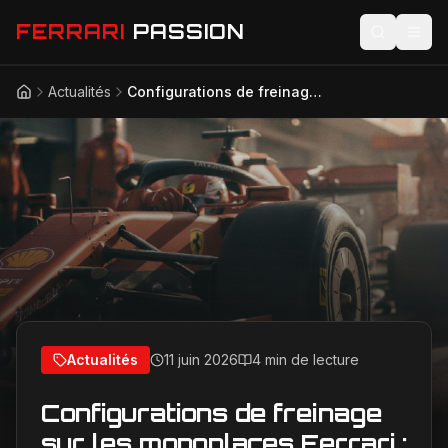
FERRARI
PASSION
Actualités
Configurations de freinage sur les monoplaces Ferrari : comment les pilotes les maîtrisent-ils en course
Accueil
Actualités
Modèles
Compétition
Technologie
Lifestyle
Actualités
11 juin 2026
4 min de lecture
Configurations de freinage
sur les monoplaces Ferrari :