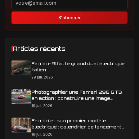
S'abonner
Articles récents
Ferrari-Alfa : le grand duel électrique
italien
29 juil. 2026
Photographier une Ferrari 296 GT3
en action : construire une image
éditoriale qui raconte la course
19 juil. 2026
Ferrari et son premier modèle
électrique : calendrier de lancement
en Europe
18 juil. 2026