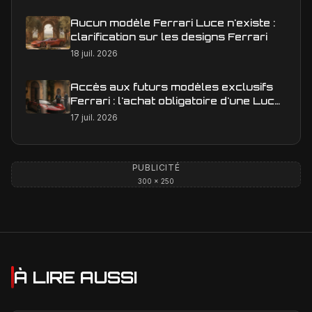
Aucun modèle Ferrari Luce n'existe :
clarification sur les designs Ferrari
18 juil. 2026
Accès aux futurs modèles exclusifs
Ferrari : l'achat obligatoire d'une Luce
est-il une réalité ?
17 juil. 2026
PUBLICITÉ
300 × 250
À LIRE AUSSI