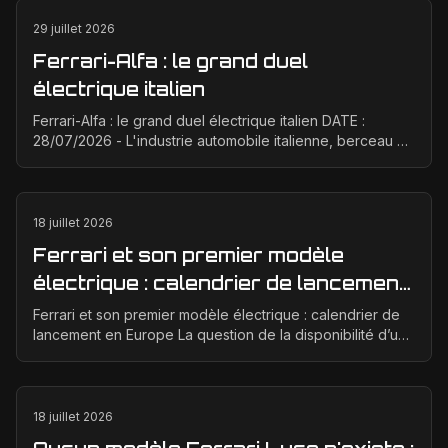
29 juillet 2026
Ferrari-Alfa : le grand duel
électrique italien
Ferrari-Alfa : le grand duel électrique italien DATE :
28/07/2026 - L'industrie automobile italienne, berceau de
la passion et de la performance, est à un ...
18 juillet 2026
Ferrari et son premier modèle
électrique : calendrier de lancement
en Europe
Ferrari et son premier modèle électrique : calendrier de
lancement en Europe La question de la disponibilité d’une
Ferrari électrique en Europe suscite bea...
18 juillet 2026