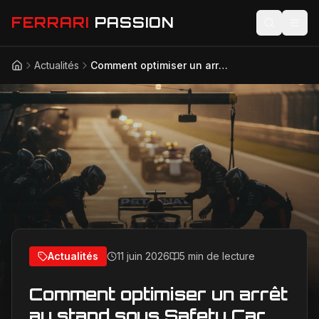
FERRARI
PASSION
Actualités
Comment optimiser un arrêt au stand sous Safety Car en Formule 1 : la méthode qui fait gagner des positions
Accueil
Actualités
Modèles
Compétition
Technologie
Lifestyle
Actualités
11 juin 2026
5 min de lecture
Comment optimiser un arrêt
au stand sous Safety Car