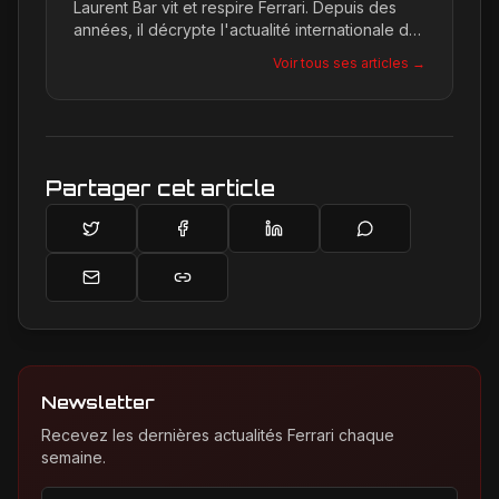
Laurent Bar vit et respire Ferrari. Depuis des
années, il décrypte l'actualité internationale du
Cavallino Rampante, explorant les moindres
Voir tous ses articles →
détails qui façonnent la légende de la marque.
Son site, Ferrari Passion, est le reflet de son
engagement inconditionnel pour les bolides de
Maranello.
Partager cet article
Newsletter
Recevez les dernières actualités Ferrari chaque
semaine.
Adresse email pour la newsletter