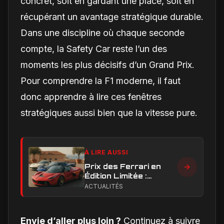
concret, soit en gardant une place, soit en
récupérant un avantage stratégique durable.
Dans une discipline où chaque seconde
compte, la Safety Car reste l’un des
moments les plus décisifs d’un Grand Prix.
Pour comprendre la F1 moderne, il faut
donc apprendre à lire ces fenêtres
stratégiques aussi bien que la vitesse pure.
À LIRE AUSSI
Prix des Ferrari en
Édition Limitée :
Combien Coûtent les
ACTUALITÉS
Versions Exclusives
en 2024
Envie d’aller plus loin ?
Continuez à suivre