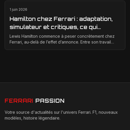
1 juin 2026
Hamilton chez Ferrari : adaptation,
simulateur et critiques, ce qui
change vraiment pour la Scuderia
Lewis Hamilton commence à peser concrètement chez
Ferrari, au-delà de l’effet d’annonce. Entre son travail
d’adaptation, ses heures au simulateur et les cr...
FERRARI
PASSION
Votre source d'actualités sur l'univers Ferrari. F1, nouveaux
modèles, histoire légendaire.