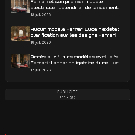
Ferrari et son premier modèle
électrique : calendrier de lancement
en Europe
18 juil. 2026
Aucun modèle Ferrari Luce n'existe :
clarification sur les designs Ferrari
18 juil. 2026
Accès aux futurs modèles exclusifs
Ferrari : l'achat obligatoire d'une Luce
est-il une réalité ?
17 juil. 2026
PUBLICITÉ
300 × 250