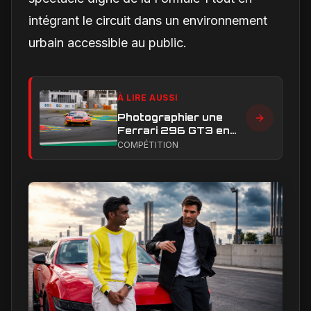
intégrant le circuit dans un environnement
urbain accessible au public.
À LIRE AUSSI
Photographier une
Ferrari 296 GT3 en
action : construire une
COMPÉTITION
image éditoriale qui
raconte la course