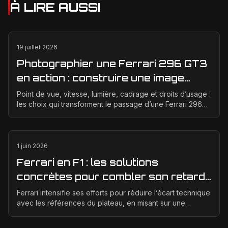
À LIRE AUSSI
19 juillet 2026
Photographier une Ferrari 296 GT3
en action : construire une image
éditoriale qui raconte la course
Point de vue, vitesse, lumière, cadrage et droits d’usage :
les choix qui transforment le passage d’une Ferrari 296
GT3 en véritable photographie éditoriale.
1 juin 2026
Ferrari en F1 : les solutions
concrètes pour combler son retard
technique en 2026
Ferrari intensifie ses efforts pour réduire l’écart technique
avec les références du plateau, en misant sur une
meilleure corrélation entre la soufflerie, ...