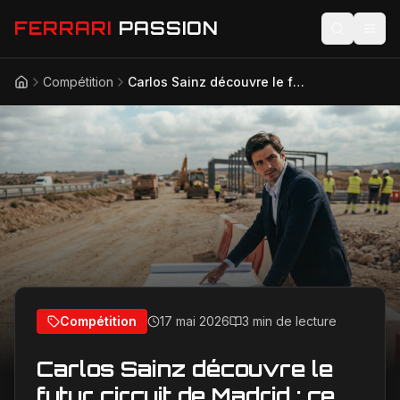
FERRARI
PASSION
Compétition
Carlos Sainz découvre le futur circuit de Madrid : ce qu’il pense du tracé qui accueillera la F1
Accueil
Actualités
Modèles
Compétition
Technologie
Lifestyle
Compétition
17 mai 2026
3 min de lecture
Carlos Sainz découvre le
futur circuit de Madrid : ce