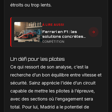
étroits ou trop lents.
À LIRE AUSSI
Ferrari en F1 : les
solutions concrètes
pour combler son
COMPÉTITION
retard technique en
2026
Un défi pour les pilotes
Ce qui ressort de son analyse, c’est la
recherche d’un bon équilibre entre vitesse et
sécurité. Sainz apprécie l’idée d’un circuit
capable de mettre les pilotes à l’épreuve,
avec des sections où l’engagement sera
total. Pour lui, Madrid a le potentiel de