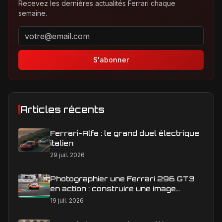
Recevez les dernières actualités Ferrari chaque
semaine.
Adresse email pour la newsletter
S'abonner
Articles récents
Ferrari-Alfa : le grand duel électrique
italien
29 juil. 2026
Photographier une Ferrari 296 GT3
en action : construire une image
éditoriale qui raconte la course
19 juil. 2026