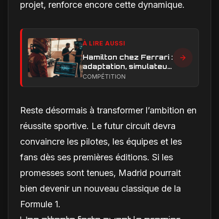
projet, renforce encore cette dynamique.
À LIRE AUSSI
Hamilton chez Ferrari :
adaptation, simulateur
et critiques, ce qui
COMPÉTITION
change vraiment pour
la Scuderia
Reste désormais à transformer l’ambition en
réussite sportive. Le futur circuit devra
convaincre les pilotes, les équipes et les
fans dès ses premières éditions. Si les
promesses sont tenues, Madrid pourrait
bien devenir un nouveau classique de la
Formule 1.