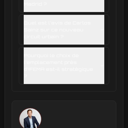
Madrid ?
Quel est l'avis de Carlos
Sainz sur ce nouveau
circuit urbain ?
Pourquoi le choix de
l'emplacement près
d'IFEMA est-il stratégique
?