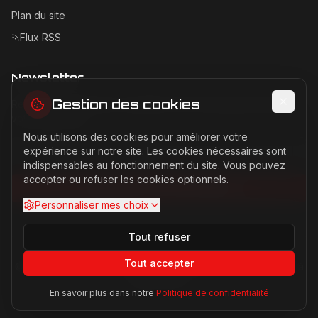
Plan du site
Flux RSS
Newsletter
Gestion des cookies
Recevez les dernières actualités Ferrari directement dans
votre boîte mail.
Nous utilisons des cookies pour améliorer votre
Adresse email pour la newsletter
expérience sur notre site. Les cookies nécessaires sont
indispensables au fonctionnement du site. Vous pouvez
accepter ou refuser les cookies optionnels.
S'abonner à la newsletter
Personnaliser mes choix
Tout refuser
Tout accepter
©
2026
Ferrari Passion. Tous droits réservés. Site non affilié à
Ferrari S.p.A.
En savoir plus dans notre
Politique de confidentialité