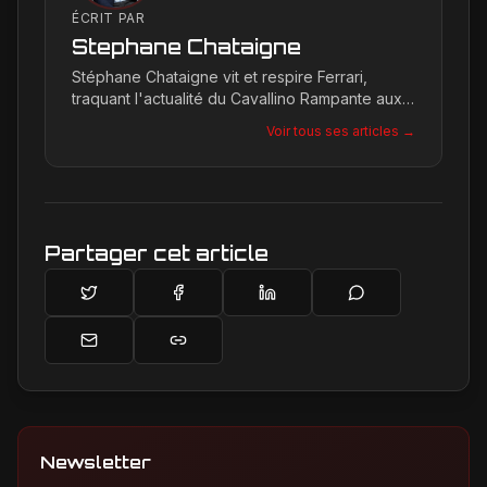
ÉCRIT PAR
Stephane Chataigne
Stéphane Chataigne vit et respire Ferrari,
traquant l'actualité du Cavallino Rampante aux
quatre coins du globe. Son regard affûté
Voir tous ses articles →
permet de décrypter les tendances et les
secrets de la marque, offrant une plongée
unique dans l'univers de Maranello pour les
passionnés.
Partager cet article
Newsletter