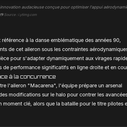
une innovation audacieuse conçue pour optimiser l'appui aérodynami
📷 Source : i.ytimg.com
t référence à la danse emblématique des années 90,
ts de cet aileron sous les contraintes aérodynamique
 pièce pour s'adapter dynamiquement aux virages rapid
de performance significatifs en ligne droite et en cou
face à la concurrence
utre l'aileron "Macarena", l'équipe prépare un arsenal
des modifications sur le halo pour contrer les avancée
 moment clé, alors que la bataille pour le titre pilotes 