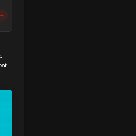
e
ont