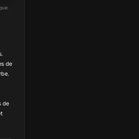
que.
s.
es de
rbe.
s de
et