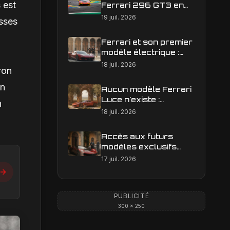
 est
Ferrari 296 GT3 en
action : construire une
19 juil. 2026
isses
image éditoriale qui
raconte la course
Ferrari et son premier
modèle électrique :
calendrier de
18 juil. 2026
ron
lancement en Europe
on
Aucun modèle Ferrari
Luce n'existe :
n
clarification sur les
18 juil. 2026
designs Ferrari
Accès aux futurs
modèles exclusifs
Ferrari : l'achat
17 juil. 2026
obligatoire d'une Luce
est-il une réalité ?
PUBLICITÉ
300 × 250